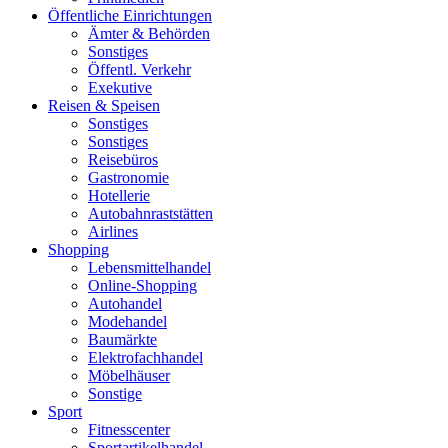
Öffentliche Einrichtungen
Ämter & Behörden
Sonstiges
Öffentl. Verkehr
Exekutive
Reisen & Speisen
Sonstiges
Sonstiges
Reisebüros
Gastronomie
Hotellerie
Autobahnraststätten
Airlines
Shopping
Lebensmittelhandel
Online-Shopping
Autohandel
Modehandel
Baumärkte
Elektrofachhandel
Möbelhäuser
Sonstige
Sport
Fitnesscenter
Sportartikelhandel