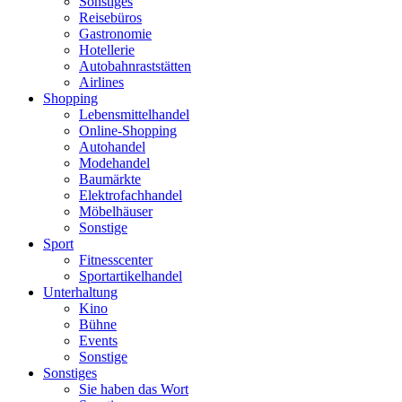
Sonstiges
Reisebüros
Gastronomie
Hotellerie
Autobahnraststätten
Airlines
Shopping
Lebensmittelhandel
Online-Shopping
Autohandel
Modehandel
Baumärkte
Elektrofachhandel
Möbelhäuser
Sonstige
Sport
Fitnesscenter
Sportartikelhandel
Unterhaltung
Kino
Bühne
Events
Sonstige
Sonstiges
Sie haben das Wort