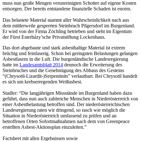
muss nun große Mengen verunreinigten Schotter auf eigene Kosten
entsorgen. Der bereits entstandene finanzielle Schaden ist enorm.
Das belastete Material stammt aller Wahrscheinlichkeit nach aus
dem mittlerweile gesperrten Steinbruch Pilgersdorf im Burgenland.
Er wird von der Firma Zöchling betrieben und steht im Eigentum
der Fürst Esterházy’sche Privatstiftung Lockenhaus.
Das dort abgebaute und stark asbesthaltige Material ist extrem
brüchig und feinfaserig. Schon bei geringsten Belastungen gelangen
Asbestfasern in die Luft. Die burgenländische Landesregierung
hatte im
Landesamtsblatt 2014
dennoch die Erweiterung des
Steinbruches und die Genehmigung des Abbaus des Gesteins
“(Chrysotil-Lizardit-)Serpentinits” verlautbart. Bei Chrysotil handelt
es sich um krebserregenden Weißasbest.
Stadler: “Die langjährigen Missstände im Burgenland haben dazu
geführt, dass nun auch zahlreiche Menschen in Niederösterreich von
einer Asbestbelastung betroffen sind. Der niederösterreichischen
Landesregierung raten wir dringend, so rasch wie möglich die
Situation in Niederösterreich umfassend zu prüfen und an
betroffenen Orten Sofortmaßnahmen nach dem von Greenpeace
erstellten Asbest-Aktionsplan einzuleiten.”
Factsheet mit allen Ergebnissen sowie