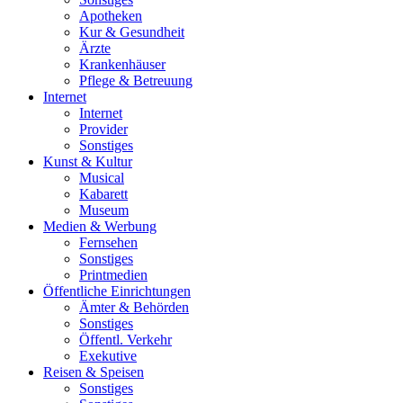
Apotheken
Kur & Gesundheit
Ärzte
Krankenhäuser
Pflege & Betreuung
Internet
Internet
Provider
Sonstiges
Kunst & Kultur
Musical
Kabarett
Museum
Medien & Werbung
Fernsehen
Sonstiges
Printmedien
Öffentliche Einrichtungen
Ämter & Behörden
Sonstiges
Öffentl. Verkehr
Exekutive
Reisen & Speisen
Sonstiges