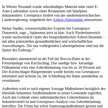
In Wiener Neustadt wurde asbesthaltiges Material nahe einer E-
Auto-Ladestation sowie eines Restaurants mit Spielplatz
dokumentiert. Greenpeace fordert von der niederösterreichischen
Landesregierung, umgehend den
Asbest-Aktionsplan
umzusetzen.
Stefan Stadler, wissenschaftlicher Experte bei Greenpeace
Österreich, sagt:
„
Spätestens jetzt ist klar: Auch Niederösterreich
wurde nachweislich Opfer des burgenländischen Asbest-Skandals –
mit allen potenziellen gesundheitlichen und wirtschaftlichen
Auswirkungen. Die uns vorliegenden Laborergebnisse sind nur die
Spitze des Eisbergs.”
Besonders alarmierend ist der Fall der Boccia-Bahn in der
Freizeitanlage von Kirchschlag. Das sandige bzw. kiesartige
Füllmaterial wies eine Asbestbelastung von bis zu 20 Prozent auf.
Der Kirchschlager Bürgermeister wurde bereits von Greenpeace
informiert und sicherte zu, die Schließung der Bahn unmittelbar zu
veranlassen.
Außerdem wird er nach eigener Aussage Maßnahmen bezüglich des
ebenfalls belasteten Straßenbanketts in seiner Gemeinde ergreifen.
Auch das Gelände eines mittelständischen Unternehmens im
Industrieviertel ist laut Greenpeace-Analyse von Asbestbelastung
betroffen. Die Firma hat sofort Sanierungsmaßnahmen gesetzt und