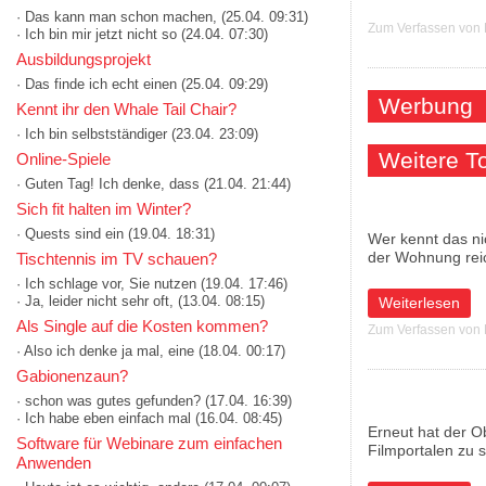
· Das kann man schon machen,
(25.04. 09:31)
Zum Verfassen von
· Ich bin mir jetzt nicht so
(24.04. 07:30)
Ausbildungsprojekt
· Das finde ich echt einen
(25.04. 09:29)
Werbung
Kennt ihr den Whale Tail Chair?
· Ich bin selbstständiger
(23.04. 23:09)
Weitere 
Online-Spiele
· Guten Tag! Ich denke, dass
(21.04. 21:44)
Sich fit halten im Winter?
· Quests sind ein
(19.04. 18:31)
Wer kennt das nic
der Wohnung rei
Tischtennis im TV schauen?
· Ich schlage vor, Sie nutzen
(19.04. 17:46)
· Ja, leider nicht sehr oft,
(13.04. 08:15)
über Für Leserat
Weiterlesen
Als Single auf die Kosten kommen?
Zum Verfassen von
· Also ich denke ja mal, eine
(18.04. 00:17)
Gabionenzaun?
· schon was gutes gefunden?
(17.04. 16:39)
· Ich habe eben einfach mal
(16.04. 08:45)
Erneut hat der Ob
Software für Webinare zum einfachen
Filmportalen zu 
Anwenden