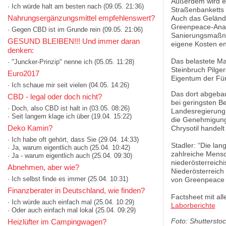
Außerdem wird e
· Ich würde halt am besten nach
(09.05. 21:36)
Straßenbanketts 
Nahrungsergänzungsmittel empfehlenswert?
Auch das Gelände 
Greenpeace-Analy
· Gegen CBD ist im Grunde rein
(09.05. 21:06)
Sanierungsmaßna
GESUND BLEIBEN!!! Und immer daran
eigene Kosten en
denken:
Das belastete Ma
· "Juncker-Prinzip" nenne ich
(05.05. 11:28)
Steinbruch Pilger
Euro2017
Eigentum der Für
· Ich schaue mir seit vielen
(04.05. 14:26)
Das dort abgebaut
CBD - legal oder doch nicht?
bei geringsten B
· Doch, also CBD ist halt in
(03.05. 08:26)
Landesregierung
· Seit langem klage ich über
(19.04. 15:22)
die Genehmigung d
Deko Kamin?
Chrysotil handel
· Ich habe oft gehört, dass Sie
(29.04. 14:33)
Stadler: “Die la
· Ja, warum eigentlich auch
(25.04. 10:42)
zahlreiche Mensc
· Ja - warum eigentlich auch
(25.04. 09:30)
niederösterreichi
Abnehmen, aber wie?
Niederösterreic
· Ich selbst finde es immer
(25.04. 10:31)
von Greenpeace er
Finanzberater in Deutschland, wie finden?
Factsheet mit al
· Ich würde auch einfach mal
(25.04. 10:29)
Laborberichte
· Oder auch einfach mal lokal
(25.04. 09:29)
Foto: Shutterstoc
Heizlüfter im Campingwagen?