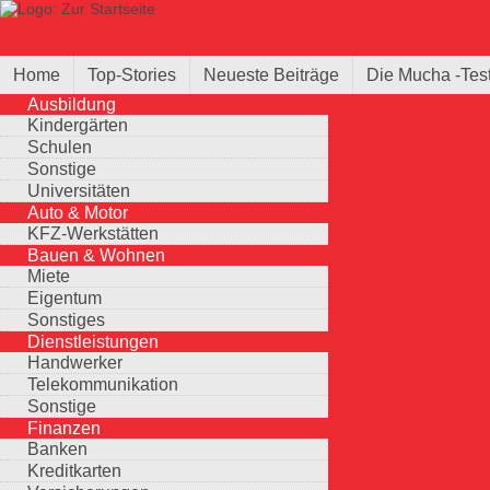
Direkt zum Inhalt
Suche
Suchformular
Home
Top-Stories
Neueste Beiträge
Die Mucha -Tes
Ausbildung
Kindergärten
Schulen
Sonstige
Universitäten
Auto & Motor
KFZ-Werkstätten
Bauen & Wohnen
Miete
Eigentum
Sonstiges
Dienstleistungen
Handwerker
Telekommunikation
Sonstige
Finanzen
Banken
Kreditkarten