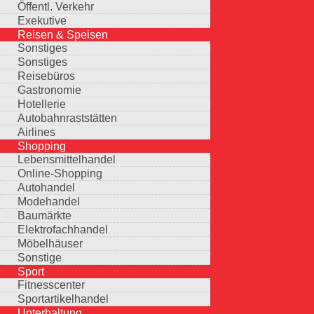
Öffentl. Verkehr
Exekutive
Reisen & Speisen
Sonstiges
Sonstiges
Reisebüros
Gastronomie
Hotellerie
Autobahnraststätten
Airlines
Shopping
Lebensmittelhandel
Online-Shopping
Autohandel
Modehandel
Baumärkte
Elektrofachhandel
Möbelhäuser
Sonstige
Sport
Fitnesscenter
Sportartikelhandel
Unterhaltung