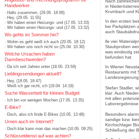
Nach zahlreichen
Handwerker
in Niederösterrei
Krumbach und Kir
· Hallo zusammen,
(29.05. 18:08)
· Hey,
(29.05. 11:55)
In den ersten be
· Wir haben einen Heizungs- und
(17.05. 13:33)
bei Parkplätzen 
· Wir haben einen Heizungs- und
(17.05. 13:32)
auch Staubabdruc
Wo gehts im Sommer hin?
lle vier Material
· Wohin es geht weiß ich auch
(20.05. 18:12)
Staubproben weis
· Wir haben uns noch nicht so
(25.04. 10:30)
was eindeutig zei
Welche Ursachen haben
befunden hat.
Darmbeschwerden?
· Da ich seit Jahren unter
(18.05. 23:59)
In Wiener Neusta
Restaurants mit 
Lieblingssendungen aktuell?
Landesregierun
· Hey,
(18.05. 18:47)
· Weiß ich gar nicht, ich
(19.04. 14:19)
Stefan Stadler, w
Suche Wasserbett für kleines Budget
klar: Auch Niede
mit allen potenzi
· Ich bin vor wenigen Wochen
(17.05. 13:35)
Laborergebnisse 
E-Bike?
Besonders alarmie
· Doch, also ich finde E-Bikes
(10.05. 13:48)
sandige bzw. kies
Urnen auch im Internet?
Kirchschlager Bü
· Doch klar kann man das machen
(10.05. 09:25)
Schließung der B
Schlüsseldienst auf was achten?