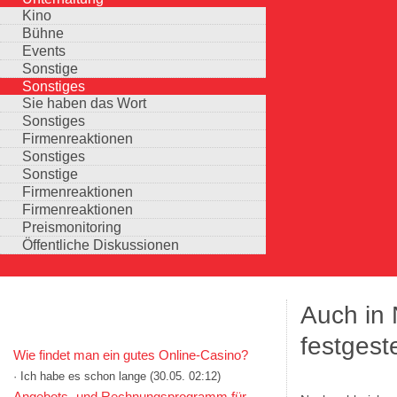
Kino
Bühne
Events
Sonstige
Sonstiges
Sie haben das Wort
Sonstiges
Firmenreaktionen
Sonstiges
Sonstige
Firmenreaktionen
Firmenreaktionen
Preismonitoring
Öffentliche Diskussionen
Auch in 
KOMMENTARE IN KURZFORM
festgeste
Wie findet man ein gutes Online-Casino?
· Ich habe es schon lange
(30.05. 02:12)
Auswahlmöglichkeiten
Angebots- und Rechnungsprogramm für