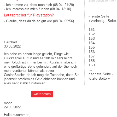
Zum Verfassen von
· Ich stimme zu, dass man sich
(08.04. 21:29)
· Ich interessiere mich für den
(08.04. 18:10)
Lautsprecher für Playstation?
« erste Seite
Seiten
‹ vorherige Seite
· Glaube, dass du da so gut wie
(08.04. 05:56)
…
151
AKTUELLE MEINUNGEN
152
153
Gerhhart
154
30.05.2022
155
156
Ich habe es schon lange geliebt, Dinge wie
157
Glücksspiel zu tun und es fällt mir sehr leicht,
158
mein Glück ist immer bei mir. Kürzlich habe ich
159
eine großartige Seite gefunden, auf der Sie noch
…
mehr verdienen können als zuvor
nächste Seite ›
CasinoSpieles.de
Ich mag die Tatsache, dass Sie
letzte Seite »
jederzeit problemlos Geld abheben können und
alles sehr stabil funktioniert.
weiterlesen
mohn
29.05.2022
Hallo zusammen,