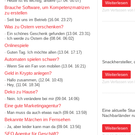
· Heute ist es wichtig, andere
(17.04. 00:07)
über Sperre von i
Weiterlesen
Brauche Software, um Kompetenzmatrizen
Zum Verfassen von
zu erstellen
· Seit bei uns im Betrieb
(16.04. 23:27)
Was zu Ostern verschenken?
· Ein schönes Geschenk gefunden
(13.04. 23:31)
· Ich werde zu Ostern die
(08.04. 06:02)
Onlinespiele
· Guten Tag. Ich möchte allen
(13.04. 17:17)
Automaten spielen schwer?
Snackhersteller, 
· Wenn Sie ein Fan von mobilen
(13.04. 16:21)
Geld in Krypto anlegen?
über 60 Jahre und
Weiterlesen
· Hallo zusammen,
(12.04. 10:43)
Zum Verfassen von
· Hey,
(11.04. 18:34)
Deko zu Hause?
· Nein. Ich verändere bei mir
(09.04. 14:06)
Eine gute Marketingagentur?
Eine aktuelle St
· Man muss da auch etwas nach
(09.04. 13:59)
Nachbarländer na
Bekannte Märchen im Fernsehen
· Ja, aber leider kann man da
(09.04. 13:56)
über Wirtschafts
Weiterlesen
SEO Agentur für Geschäft?