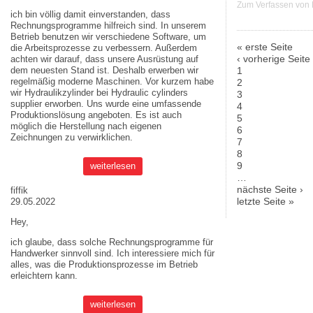
Zum Verfassen von
ich bin völlig damit einverstanden, dass
Rechnungsprogramme hilfreich sind. In unserem
Betrieb benutzen wir verschiedene Software, um
« erste Seite
die Arbeitsprozesse zu verbessern. Außerdem
Seiten
‹ vorherige Seite
achten wir darauf, dass unsere Ausrüstung auf
dem neuesten Stand ist. Deshalb erwerben wir
1
regelmäßig moderne Maschinen. Vor kurzem habe
2
wir Hydraulikzylinder bei
Hydraulic cylinders
3
supplier
erworben. Uns wurde eine umfassende
4
Produktionslösung angeboten. Es ist auch
5
möglich die Herstellung nach eigenen
6
Zeichnungen zu verwirklichen.
7
8
9
weiterlesen
…
nächste Seite ›
fiffik
letzte Seite »
29.05.2022
Hey,
ich glaube, dass solche Rechnungsprogramme für
Handwerker sinnvoll sind. Ich interessiere mich für
alles, was die Produktionsprozesse im Betrieb
erleichtern kann.
weiterlesen