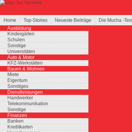
Direkt zum Inhalt
Suche
Suchformular
Home
Top-Stories
Neueste Beiträge
Die Mucha -Tes
Ausbildung
Kindergärten
Schulen
Sonstige
Universitäten
Auto & Motor
KFZ-Werkstätten
Bauen & Wohnen
Miete
Eigentum
Sonstiges
Dienstleistungen
Handwerker
Telekommunikation
Sonstige
Finanzen
Banken
Kreditkarten