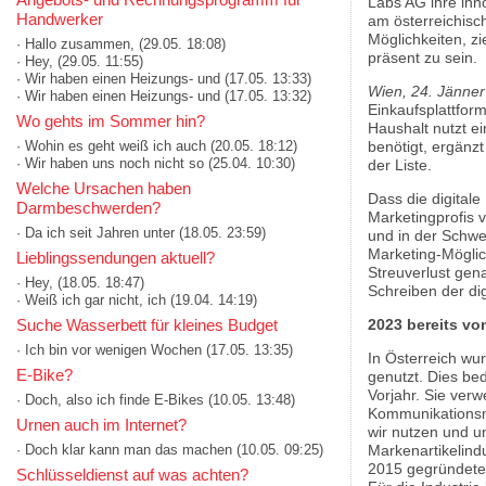
Labs AG ihre inn
Handwerker
am österreichisch
Möglichkeiten, z
· Hallo zusammen,
(29.05. 18:08)
präsent zu sein.
· Hey,
(29.05. 11:55)
· Wir haben einen Heizungs- und
(17.05. 13:33)
Wien, 24. Jänner
· Wir haben einen Heizungs- und
(17.05. 13:32)
Einkaufsplattform
Wo gehts im Sommer hin?
Haushalt nutzt e
· Wohin es geht weiß ich auch
(20.05. 18:12)
benötigt, ergänzt
· Wir haben uns noch nicht so
(25.04. 10:30)
der Liste.
Welche Ursachen haben
Dass die digitale
Darmbeschwerden?
Marketingprofis 
· Da ich seit Jahren unter
(18.05. 23:59)
und in der Schwe
Marketing-Möglic
Lieblingssendungen aktuell?
Streuverlust gen
· Hey,
(18.05. 18:47)
Schreiben der dig
· Weiß ich gar nicht, ich
(19.04. 14:19)
Suche Wasserbett für kleines Budget
2023 bereits vo
· Ich bin vor wenigen Wochen
(17.05. 13:35)
In Österreich w
E-Bike?
genutzt. Dies be
Vorjahr. Sie verw
· Doch, also ich finde E-Bikes
(10.05. 13:48)
Kommunikationsma
Urnen auch im Internet?
wir nutzen und u
· Doch klar kann man das machen
(10.05. 09:25)
Markenartikelind
2015 gegründeten 
Schlüsseldienst auf was achten?