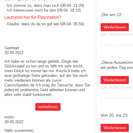
· Ich stimme zu, dass man sich
(08.04. 21:29)
· Ich interessiere mich für den
(08.04. 18:10)
„Die am 22.
Lautsprecher für Playstation?
· Glaube, dass du da so gut wie
(08.04. 05:56)
über "Aktion Ext
Weiterlesen
Zum Verfassen von
AKTUELLE MEINUNGEN
Gerhhart
30.05.2022
Ich habe es schon lange geliebt, Dinge wie
„Diese Auszeichn
Glücksspiel zu tun und es fällt mir sehr leicht,
wir jeden Tag un
mein Glück ist immer bei mir. Kürzlich habe ich
eine großartige Seite gefunden, auf der Sie noch
über INTERSPORT
Weiterlesen
mehr verdienen können als zuvor
CasinoSpieles.de
Ich mag die Tatsache, dass Sie
Zum Verfassen von
jederzeit problemlos Geld abheben können und
alles sehr stabil funktioniert.
weiterlesen
Von 20. bis 23.
mohn
29.05.2022
über Die Late Ni
Weiterlesen
Hallo zusammen,