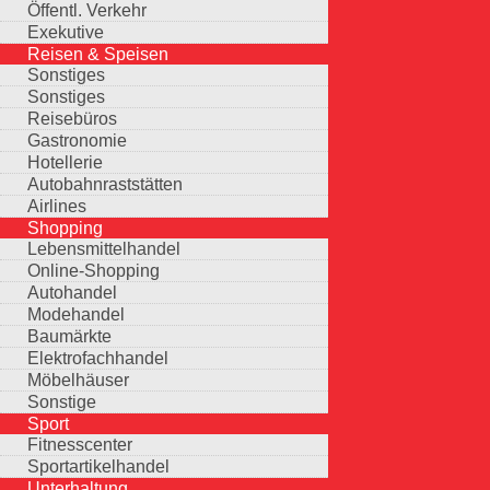
Öffentl. Verkehr
Exekutive
Reisen & Speisen
Sonstiges
Sonstiges
Reisebüros
Gastronomie
Hotellerie
Autobahnraststätten
Airlines
Shopping
Lebensmittelhandel
Online-Shopping
Autohandel
Modehandel
Baumärkte
Elektrofachhandel
Möbelhäuser
Sonstige
Sport
Fitnesscenter
Sportartikelhandel
Unterhaltung