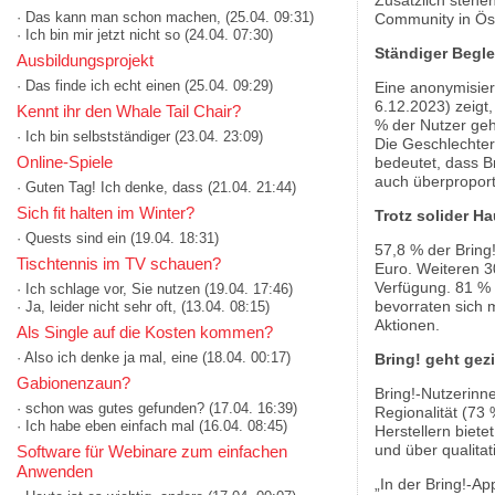
Zusätzlich stehen
· Das kann man schon machen,
(25.04. 09:31)
Community in Öst
· Ich bin mir jetzt nicht so
(24.04. 07:30)
Ständiger Begle
Ausbildungsprojekt
· Das finde ich echt einen
(25.04. 09:29)
Eine anonymisier
6.12.2023) zeigt
Kennt ihr den Whale Tail Chair?
% der Nutzer geh
· Ich bin selbstständiger
(23.04. 23:09)
Die Geschlechter
Online-Spiele
bedeutet, dass B
auch überproport
· Guten Tag! Ich denke, dass
(21.04. 21:44)
Sich fit halten im Winter?
Trotz solider 
· Quests sind ein
(19.04. 18:31)
57,8 % der Bring
Tischtennis im TV schauen?
Euro. Weiteren 3
Verfügung. 81 % 
· Ich schlage vor, Sie nutzen
(19.04. 17:46)
bevorraten sich m
· Ja, leider nicht sehr oft,
(13.04. 08:15)
Aktionen.
Als Single auf die Kosten kommen?
· Also ich denke ja mal, eine
(18.04. 00:17)
Bring! geht gezi
Gabionenzaun?
Bring!-Nutzerinn
· schon was gutes gefunden?
(17.04. 16:39)
Regionalität (73 
· Ich habe eben einfach mal
(16.04. 08:45)
Herstellern biete
und über qualitat
Software für Webinare zum einfachen
Anwenden
„In der Bring!-A