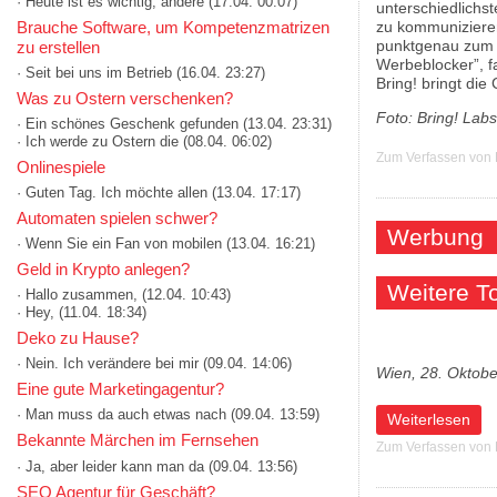
· Heute ist es wichtig, andere
(17.04. 00:07)
unterschiedlichs
Brauche Software, um Kompetenzmatrizen
zu kommunizieren
punktgenau zum 
zu erstellen
Werbeblocker”, f
· Seit bei uns im Betrieb
(16.04. 23:27)
Bring! bringt di
Was zu Ostern verschenken?
Foto: Bring! Lab
· Ein schönes Geschenk gefunden
(13.04. 23:31)
· Ich werde zu Ostern die
(08.04. 06:02)
Zum Verfassen von
Onlinespiele
· Guten Tag. Ich möchte allen
(13.04. 17:17)
Automaten spielen schwer?
Werbung
· Wenn Sie ein Fan von mobilen
(13.04. 16:21)
Geld in Krypto anlegen?
Weitere 
· Hallo zusammen,
(12.04. 10:43)
· Hey,
(11.04. 18:34)
Deko zu Hause?
· Nein. Ich verändere bei mir
(09.04. 14:06)
Wien, 28. Oktob
Eine gute Marketingagentur?
· Man muss da auch etwas nach
(09.04. 13:59)
über Feierlaune:
Weiterlesen
Bekannte Märchen im Fernsehen
Zum Verfassen von
· Ja, aber leider kann man da
(09.04. 13:56)
SEO Agentur für Geschäft?