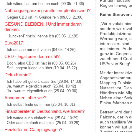
Für die Industri
· Ich würde halt am besten nach
(09.05. 21:36)
Region hinweg au
Nahrungsergänzungsmittel empfehlenswert?
Keine Streuverl
· Gegen CBD ist im Grunde rein
(09.05. 21:06)
„Wir revolutionie
GESUND BLEIBEN!!! Und immer daran
sondern wir revo
denken:
Produktplatzieru
· "Juncker-Prinzip" nenne ich
(05.05. 11:28)
Werbung wahr, so
Euro2017
interessiert sind
minimieren. Ande
· Ich schaue mir seit vielen
(04.05. 14:26)
ganz im Gegensat
CBD - legal oder doch nicht?
zunehmend Cookie
· Doch, also CBD ist halt in
(03.05. 08:26)
USPs von Bring! 
· Seit langem klage ich über
(19.04. 15:22)
Mit der interakti
Deko Kamin?
Angebotskommuni
· Ich habe oft gehört, dass Sie
(29.04. 14:33)
Mapping-Funktion
· Ja, warum eigentlich auch
(25.04. 10:42)
Nutzers vor. Die
· Ja - warum eigentlich auch
(25.04. 09:30)
Händlern wie Mig
Abnehmen, aber wie?
Neben einer Steig
Einkaufsfahrten 
· Ich selbst finde es immer
(25.04. 10:31)
Finanzberater in Deutschland, wie finden?
Betreut wird der
Falzone, der in 
· Ich würde auch einfach mal
(25.04. 10:29)
auch familiäre W
· Oder auch einfach mal lokal
(25.04. 09:29)
können wir auf u
Heizlüfter im Campingwagen?