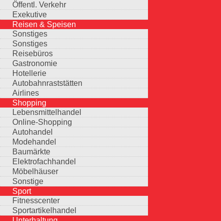
Öffentl. Verkehr
Exekutive
Reisen & Speisen
Sonstiges
Sonstiges
Reisebüros
Gastronomie
Hotellerie
Autobahnraststätten
Airlines
Shopping
Lebensmittelhandel
Online-Shopping
Autohandel
Modehandel
Baumärkte
Elektrofachhandel
Möbelhäuser
Sonstige
Sport
Fitnesscenter
Sportartikelhandel
Unterhaltung