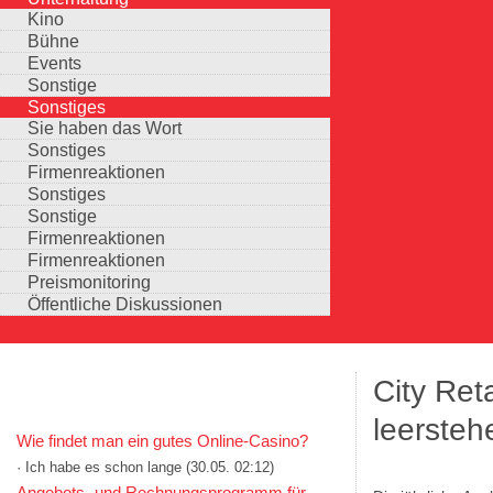
Kino
Bühne
Events
Sonstige
Sonstiges
Sie haben das Wort
Sonstiges
Firmenreaktionen
Sonstiges
Sonstige
Firmenreaktionen
Firmenreaktionen
Preismonitoring
Öffentliche Diskussionen
City Ret
KOMMENTARE IN KURZFORM
leerste
Wie findet man ein gutes Online-Casino?
· Ich habe es schon lange
(30.05. 02:12)
Auswahlmöglichkeiten
Angebots- und Rechnungsprogramm für