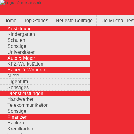
Direkt zum Inhalt
Suche
Suchformular
Home
Top-Stories
Neueste Beiträge
Die Mucha -Tes
Ausbildung
Kindergärten
Schulen
Sonstige
Universitäten
Auto & Motor
KFZ-Werkstätten
Bauen & Wohnen
Miete
Eigentum
Sonstiges
Dienstleistungen
Handwerker
Telekommunikation
Sonstige
Finanzen
Banken
Kreditkarten