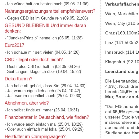
· Ich würde halt am besten nach
(09.05. 21:36)
Verkaufsflächenr
Nahrungsergänzungsmittel empfehlenswert?
Wien, Mariahilfe
· Gegen CBD ist im Grunde rein
(09.05. 21:06)
Wien, City (210.
GESUND BLEIBEN!!! Und immer daran
denken:
Graz (169.100m
· "Juncker-Prinzip" nenne ich
(05.05. 11:28)
Linz (141.500m2
Euro2017
Innsbruck (114.
· Ich schaue mir seit vielen
(04.05. 14:26)
CBD - legal oder doch nicht?
Klagenfurt (92.1
· Doch, also CBD ist halt in
(03.05. 08:26)
Leerstand steig
· Seit langem klage ich über
(19.04. 15:22)
Deko Kamin?
Die Leerstandsqu
· Ich habe oft gehört, dass Sie
(29.04. 14:33)
4,9%). Noch drama
· Ja, warum eigentlich auch
(25.04. 10:42)
bereits
15,6%
err
· Ja - warum eigentlich auch
(25.04. 09:30)
Mur, Bruck an d
Abnehmen, aber wie?
"Der Flächenantei
· Ich selbst finde es immer
(25.04. 10:31)
auf
65,5%
geschr
unserer Studie ve
Finanzberater in Deutschland, wie finden?
insbesondere in 
· Ich würde auch einfach mal
(25.04. 10:29)
ausmacht, und d
· Oder auch einfach mal lokal
(25.04. 09:29)
Studienautor
Han
Heizlüfter im Campingwagen?