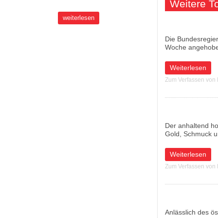
Weitere 
weiterlesen
Die Bundesregieru
Woche angehobe
über Befürchtung
Weiterlesen
Zum Verfassen von
Der anhaltend ho
Gold, Schmuck u
über Warnung vo
Weiterlesen
Zum Verfassen von
Anlässlich des ö