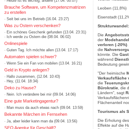
· Heute ist es wichtig, andere
(17.04. 00:07)
Brauche Software, um Kompetenzmatrizen
Leoben (11,8%)
zu erstellen
Eisenstadt (11,2
· Seit bei uns im Betrieb
(16.04. 23:27)
Was zu Ostern verschenken?
Strukturwandel
· Ein schönes Geschenk gefunden
(13.04. 23:31)
Die
Angebotsstr
· Ich werde zu Ostern die
(08.04. 06:02)
der
Modehande
Onlinespiele
verloren (-20%)
die
Nahversorg
· Guten Tag. Ich möchte allen
(13.04. 17:17)
könnte. Die
Gast
Automaten spielen schwer?
während
Dienstl
· Wenn Sie ein Fan von mobilen
(13.04. 16:21)
Bedeutung gewin
Geld in Krypto anlegen?
"Der heimische
M
· Hallo zusammen,
(12.04. 10:43)
Verkaufsfläche 
· Hey,
(11.04. 18:34)
die
Teuerungskr
Deko zu Hause?
Bürokratie
, die 
Ländern", sagt
R
· Nein. Ich verändere bei mir
(09.04. 14:06)
Verkaufsflächenr
Eine gute Marketingagentur?
Flächenanteil no
· Man muss da auch etwas nach
(09.04. 13:59)
Tourismus als 
Bekannte Märchen im Fernsehen
Die Erholung des
· Ja, aber leider kann man da
(09.04. 13:56)
Effekte auf die 
SEO Agentur für Geschäft?