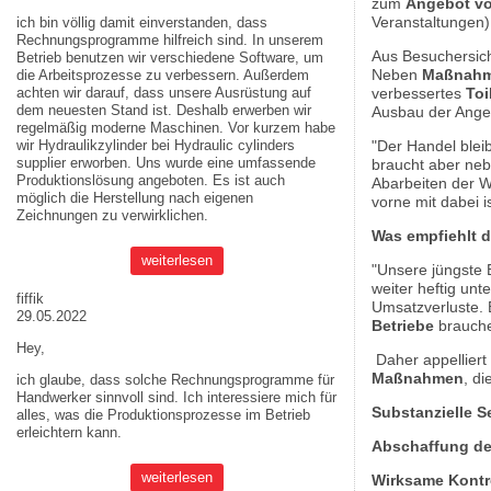
zum
Angebot vo
Veranstaltungen)
ich bin völlig damit einverstanden, dass
Rechnungsprogramme hilfreich sind. In unserem
Aus Besuchersicht
Betrieb benutzen wir verschiedene Software, um
Neben
Maßnahm
die Arbeitsprozesse zu verbessern. Außerdem
achten wir darauf, dass unsere Ausrüstung auf
verbessertes
Toi
dem neuesten Stand ist. Deshalb erwerben wir
Ausbau der Angeb
regelmäßig moderne Maschinen. Vor kurzem habe
wir Hydraulikzylinder bei
Hydraulic cylinders
"Der Handel blei
supplier
erworben. Uns wurde eine umfassende
braucht aber ne
Produktionslösung angeboten. Es ist auch
Abarbeiten der 
möglich die Herstellung nach eigenen
vorne mit dabei is
Zeichnungen zu verwirklichen.
Was empfiehlt 
weiterlesen
"Unsere jüngste 
weiter heftig unt
fiffik
Umsatzverluste.
29.05.2022
Betriebe
brauche
Hey,
Daher appelliert
Maßnahmen
, di
ich glaube, dass solche Rechnungsprogramme für
Handwerker sinnvoll sind. Ich interessiere mich für
Substanzielle 
alles, was die Produktionsprozesse im Betrieb
erleichtern kann.
Abschaffung de
weiterlesen
Wirksame Kontro