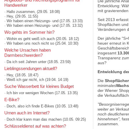
Die jährliche Ana
Handwerker
Entwicklung: Wäh
mit gravierenden
· Hallo zusammen,
(29.05. 18:08)
· Hey,
(29.05. 11:55)
Seit 2013 erfasst
· Wir haben einen Heizungs- und
(17.05. 13:33)
Shopflächen und 
· Wir haben einen Heizungs- und
(17.05. 13:32)
Veränderungen de
Wo gehts im Sommer hin?
Der jährliche "S+
· Wohin es geht weiß ich auch
(20.05. 18:12)
heuer erneut in 
· Wir haben uns noch nicht so
(25.04. 10:30)
Geschäftsbereich
Welche Ursachen haben
insgesamt
13.30
Darmbeschwerden?
Transparenz zum 
· Da ich seit Jahren unter
(18.05. 23:59)
aus?
Lieblingssendungen aktuell?
Entwicklung der
· Hey,
(18.05. 18:47)
· Weiß ich gar nicht, ich
(19.04. 14:19)
Die
Shopfläche
minimales
Wachs
Suche Wasserbett für kleines Budget
der Wiener Shopp
· Ich bin vor wenigen Wochen
(17.05. 13:35)
die Verkaufsfläc
E-Bike?
"Besorgniserrege
· Doch, also ich finde E-Bikes
(10.05. 13:48)
weiter an Verkau
Urnen auch im Internet?
noch deutlichere
hinnehmen",
fas
· Doch klar kann man das machen
(10.05. 09:25)
zusammen.
Schlüsseldienst auf was achten?