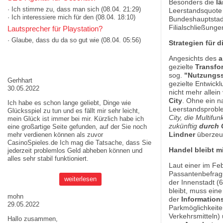
Besonders die
l
· Ich stimme zu, dass man sich
(08.04. 21:29)
Leerstandsquote 
· Ich interessiere mich für den
(08.04. 18:10)
Bundeshauptstadt 
Filialschließung
Lautsprecher für Playstation?
· Glaube, dass du da so gut wie
(08.04. 05:56)
Strategien für 
Angesichts des
a
AKTUELLE MEINUNGEN
gezielte
Transfo
sog.
"Nutzungss
Gerhhart
gezielte Entwickl
30.05.2022
nicht mehr allei
City
. Ohne ein n
Ich habe es schon lange geliebt, Dinge wie
Leerstandsprobl
Glücksspiel zu tun und es fällt mir sehr leicht,
City, die Multifu
mein Glück ist immer bei mir. Kürzlich habe ich
zukünftig
durch C
eine großartige Seite gefunden, auf der Sie noch
Lindner
überzeu
mehr verdienen können als zuvor
CasinoSpieles.de
Ich mag die Tatsache, dass Sie
Handel bleibt 
jederzeit problemlos Geld abheben können und
alles sehr stabil funktioniert.
Laut einer im Fe
Passantenbefragu
weiterlesen
der Innenstadt (6
bleibt, muss eine
mohn
der
Information
29.05.2022
Parkmöglichkeite
Verkehrsmitteln) 
Hallo zusammen,