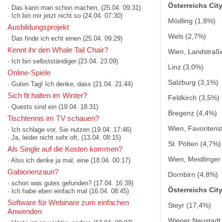
Österreichs Cit
· Das kann man schon machen,
(25.04. 09:31)
· Ich bin mir jetzt nicht so
(24.04. 07:30)
Mödling (1,8%)
Ausbildungsprojekt
Wels (2,7%)
· Das finde ich echt einen
(25.04. 09:29)
Kennt ihr den Whale Tail Chair?
Wien, Landstraß
· Ich bin selbstständiger
(23.04. 23:09)
Linz (3,0%)
Online-Spiele
Salzburg (3,1%)
· Guten Tag! Ich denke, dass
(21.04. 21:44)
Sich fit halten im Winter?
Feldkirch (3,5%)
· Quests sind ein
(19.04. 18:31)
Bregenz (4,4%)
Tischtennis im TV schauen?
Wien, Favoritens
· Ich schlage vor, Sie nutzen
(19.04. 17:46)
· Ja, leider nicht sehr oft,
(13.04. 08:15)
St. Pölten (4,7%)
Als Single auf die Kosten kommen?
Wien, Meidlinger
· Also ich denke ja mal, eine
(18.04. 00:17)
Gabionenzaun?
Dornbirn (4,8%)
· schon was gutes gefunden?
(17.04. 16:39)
Österreichs Cit
· Ich habe eben einfach mal
(16.04. 08:45)
Software für Webinare zum einfachen
Steyr (17,4%)
Anwenden
Wiener Neustadt