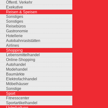
Öffentl. Verkehr
Exekutive
Reisen & Speisen
Sonstiges
Sonstiges
Reisebüros
Gastronomie
Hotellerie
Autobahnraststätten
Airlines
Shopping
Lebensmittelhandel
Online-Shopping
Autohandel
Modehandel
Baumärkte
Elektrofachhandel
Möbelhäuser
Sonstige
Sport
Fitnesscenter
Sportartikelhandel
Unterhaltung