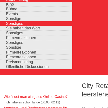
Kino
Bühne
Events
Sonstige
Sonstiges
Sie haben das Wort
Sonstiges
Firmenreaktionen
Sonstiges
Sonstige
Firmenreaktionen
Firmenreaktionen
Preismonitoring
Öffentliche Diskussionen
City Ret
KOMMENTARE IN KURZFORM
leerste
Wie findet man ein gutes Online-Casino?
· Ich habe es schon lange
(30.05. 02:12)
Auswahlmöglichkeiten
Angebots- und Rechnungsprogramm für