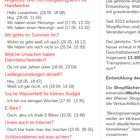
Die jährliche Ana
Handwerker
Entwicklung: Wäh
mit gravierenden
· Hallo zusammen,
(29.05. 18:08)
· Hey,
(29.05. 11:55)
Seit 2013 erfasst
· Wir haben einen Heizungs- und
(17.05. 13:33)
Shopflächen und 
· Wir haben einen Heizungs- und
(17.05. 13:32)
Veränderungen de
Wo gehts im Sommer hin?
Der jährliche "S+
· Wohin es geht weiß ich auch
(20.05. 18:12)
heuer erneut in 
· Wir haben uns noch nicht so
(25.04. 10:30)
Geschäftsbereich
Welche Ursachen haben
insgesamt
13.30
Darmbeschwerden?
Transparenz zum 
· Da ich seit Jahren unter
(18.05. 23:59)
aus?
Lieblingssendungen aktuell?
Entwicklung der
· Hey,
(18.05. 18:47)
· Weiß ich gar nicht, ich
(19.04. 14:19)
Die
Shopfläche
minimales
Wachs
Suche Wasserbett für kleines Budget
der Wiener Shopp
· Ich bin vor wenigen Wochen
(17.05. 13:35)
die Verkaufsfläc
E-Bike?
"Besorgniserrege
· Doch, also ich finde E-Bikes
(10.05. 13:48)
weiter an Verkau
Urnen auch im Internet?
noch deutlichere
hinnehmen",
fas
· Doch klar kann man das machen
(10.05. 09:25)
zusammen.
Schlüsseldienst auf was achten?