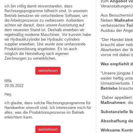
zum
Angebot vo
Veranstaltungen)
ich bin völlig damit einverstanden, dass
Rechnungsprogramme hilfreich sind. In unserem
Aus Besuchersicht
Betrieb benutzen wir verschiedene Software, um
Neben
Maßnahm
die Arbeitsprozesse zu verbessern. Außerdem
achten wir darauf, dass unsere Ausrüstung auf
verbessertes
Toi
dem neuesten Stand ist. Deshalb erwerben wir
Ausbau der Angeb
regelmäßig moderne Maschinen. Vor kurzem habe
wir Hydraulikzylinder bei
Hydraulic cylinders
"Der Handel blei
supplier
erworben. Uns wurde eine umfassende
braucht aber ne
Produktionslösung angeboten. Es ist auch
Abarbeiten der 
möglich die Herstellung nach eigenen
vorne mit dabei is
Zeichnungen zu verwirklichen.
Was empfiehlt 
weiterlesen
"Unsere jüngste 
weiter heftig unt
fiffik
Umsatzverluste.
29.05.2022
Betriebe
brauche
Hey,
Daher appelliert
Maßnahmen
, di
ich glaube, dass solche Rechnungsprogramme für
Handwerker sinnvoll sind. Ich interessiere mich für
Substanzielle 
alles, was die Produktionsprozesse im Betrieb
erleichtern kann.
Abschaffung de
weiterlesen
Wirksame Kontro