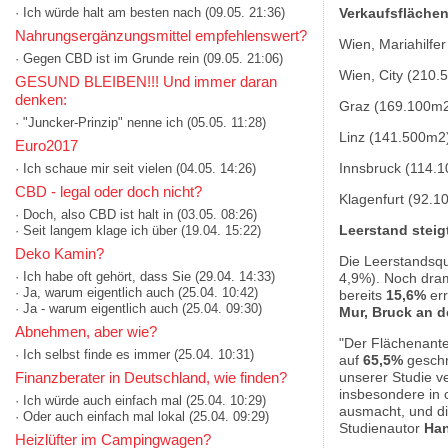
· Ich würde halt am besten nach
(09.05. 21:36)
Verkaufsflächenr
Nahrungsergänzungsmittel empfehlenswert?
Wien, Mariahilfe
· Gegen CBD ist im Grunde rein
(09.05. 21:06)
Wien, City (210.
GESUND BLEIBEN!!! Und immer daran
denken:
Graz (169.100m
· "Juncker-Prinzip" nenne ich
(05.05. 11:28)
Linz (141.500m2
Euro2017
Innsbruck (114.
· Ich schaue mir seit vielen
(04.05. 14:26)
CBD - legal oder doch nicht?
Klagenfurt (92.1
· Doch, also CBD ist halt in
(03.05. 08:26)
Leerstand steig
· Seit langem klage ich über
(19.04. 15:22)
Deko Kamin?
Die Leerstandsqu
· Ich habe oft gehört, dass Sie
(29.04. 14:33)
4,9%). Noch drama
· Ja, warum eigentlich auch
(25.04. 10:42)
bereits
15,6%
err
· Ja - warum eigentlich auch
(25.04. 09:30)
Mur, Bruck an d
Abnehmen, aber wie?
"Der Flächenantei
· Ich selbst finde es immer
(25.04. 10:31)
auf
65,5%
geschr
unserer Studie ve
Finanzberater in Deutschland, wie finden?
insbesondere in 
· Ich würde auch einfach mal
(25.04. 10:29)
ausmacht, und d
· Oder auch einfach mal lokal
(25.04. 09:29)
Studienautor
Han
Heizlüfter im Campingwagen?