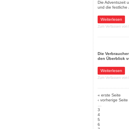
Die Adventszeit u
und die festliche
über Einbruchsch
Weiterlesen
Zum Verfassen von
Die Verbraucher
den Überblick ve
über Lebensmitte
Weiterlesen
Zum Verfassen von
« erste Seite
Seiten
‹ vorherige Seite
…
3
4
5
6