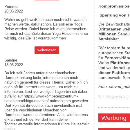
Kompromisslose
Pommel
20.05.2022
Sperrung von Fe
Wohin es geht weiß ich auch noch nicht. was ich
Die Bewirtschaft
machen werde, dafür schon. Es soll eine Yoga
Reise werden. Dabei lasse ich mich überraschen.
Drittstaaten
weit
für mich ist das Ziele dieser
Yoga Reisen
nicht so
Millionen
Sendun
wichtig, das Ziel ist voranzukommen
Attraktivität.
"Wir fordern
fair
weiterlesen
europäischen Sta
für
Fernost-Hän
Sandrie
Wenn
Plattform
18.05.2022
und wiederholt g
dieser Plattfor
Da ich seit Jahren unter einer chronischen
bundesweite Spr
Darmerkrankung leide, interessiere ich mich
natürlich generell für dieses Thema. Daher bin ich
Foto: steved_np3
auch oft im Internet unterwegs, um mich zu
informieren. Erst vor wenigen Tagen bin ich dabei
zufällig auf
https://www.kompetenzzentrum-
Zum Verfassen von
bauch.com/blog/ursachen/
aufmerksam geworden.
Dort könntet ihr euch einfach unvebindlich mal
über die veschiedenen Ursachen von
Darmbeschwerden informieren. Alles wird bestens
Werbung
erklärt und ich denke, dort kann deine
Tochter wertvolle Informationen für ihre Hausarbeit
finden.