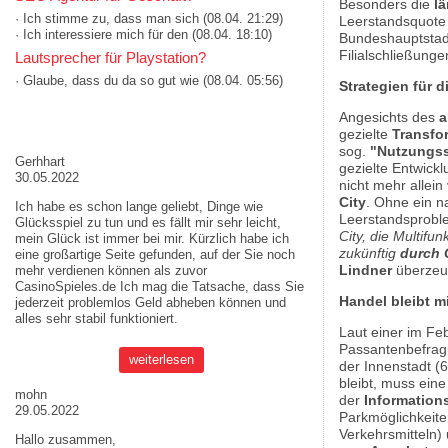
Besonders die
l
· Ich stimme zu, dass man sich
(08.04. 21:29)
Leerstandsquote 
· Ich interessiere mich für den
(08.04. 18:10)
Bundeshauptstadt 
Filialschließung
Lautsprecher für Playstation?
· Glaube, dass du da so gut wie
(08.04. 05:56)
Strategien für 
Angesichts des
a
AKTUELLE MEINUNGEN
gezielte
Transfo
sog.
"Nutzungss
Gerhhart
gezielte Entwickl
30.05.2022
nicht mehr allei
City
. Ohne ein n
Ich habe es schon lange geliebt, Dinge wie
Leerstandsprobl
Glücksspiel zu tun und es fällt mir sehr leicht,
City, die Multifu
mein Glück ist immer bei mir. Kürzlich habe ich
zukünftig
durch C
eine großartige Seite gefunden, auf der Sie noch
Lindner
überzeu
mehr verdienen können als zuvor
CasinoSpieles.de
Ich mag die Tatsache, dass Sie
Handel bleibt 
jederzeit problemlos Geld abheben können und
alles sehr stabil funktioniert.
Laut einer im Fe
Passantenbefragu
weiterlesen
der Innenstadt (6
bleibt, muss eine
mohn
der
Information
29.05.2022
Parkmöglichkeite
Verkehrsmitteln) 
Hallo zusammen,