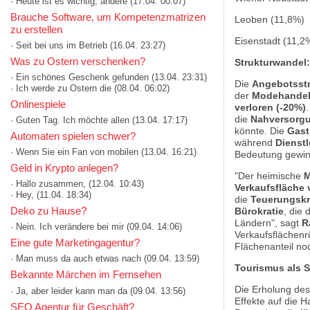
· Heute ist es wichtig, andere
(17.04. 00:07)
Brauche Software, um Kompetenzmatrizen
Leoben (11,8%)
zu erstellen
Eisenstadt (11,2
· Seit bei uns im Betrieb
(16.04. 23:27)
Was zu Ostern verschenken?
Strukturwandel
· Ein schönes Geschenk gefunden
(13.04. 23:31)
Die
Angebotsstr
· Ich werde zu Ostern die
(08.04. 06:02)
der
Modehande
Onlinespiele
verloren (-20%)
die
Nahversorg
· Guten Tag. Ich möchte allen
(13.04. 17:17)
könnte. Die
Gast
Automaten spielen schwer?
während
Dienstl
· Wenn Sie ein Fan von mobilen
(13.04. 16:21)
Bedeutung gewin
Geld in Krypto anlegen?
"Der heimische
M
· Hallo zusammen,
(12.04. 10:43)
Verkaufsfläche 
· Hey,
(11.04. 18:34)
die
Teuerungskr
Deko zu Hause?
Bürokratie
, die 
Ländern", sagt
R
· Nein. Ich verändere bei mir
(09.04. 14:06)
Verkaufsflächenr
Eine gute Marketingagentur?
Flächenanteil no
· Man muss da auch etwas nach
(09.04. 13:59)
Tourismus als 
Bekannte Märchen im Fernsehen
Die Erholung des
· Ja, aber leider kann man da
(09.04. 13:56)
Effekte auf die 
SEO Agentur für Geschäft?