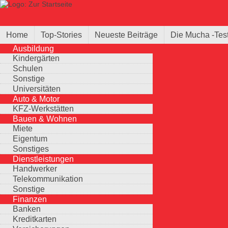
Direkt zum Inhalt
Suche
Suchformular
Home
Top-Stories
Neueste Beiträge
Die Mucha -Tes
Ausbildung
Kindergärten
Schulen
Sonstige
Universitäten
Auto & Motor
KFZ-Werkstätten
Bauen & Wohnen
Miete
Eigentum
Sonstiges
Dienstleistungen
Handwerker
Telekommunikation
Sonstige
Finanzen
Banken
Kreditkarten