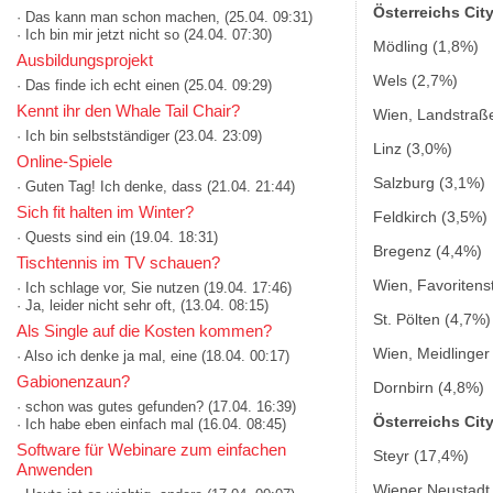
Österreichs Cit
· Das kann man schon machen,
(25.04. 09:31)
· Ich bin mir jetzt nicht so
(24.04. 07:30)
Mödling (1,8%)
Ausbildungsprojekt
Wels (2,7%)
· Das finde ich echt einen
(25.04. 09:29)
Kennt ihr den Whale Tail Chair?
Wien, Landstraß
· Ich bin selbstständiger
(23.04. 23:09)
Linz (3,0%)
Online-Spiele
Salzburg (3,1%)
· Guten Tag! Ich denke, dass
(21.04. 21:44)
Sich fit halten im Winter?
Feldkirch (3,5%)
· Quests sind ein
(19.04. 18:31)
Bregenz (4,4%)
Tischtennis im TV schauen?
Wien, Favoritens
· Ich schlage vor, Sie nutzen
(19.04. 17:46)
· Ja, leider nicht sehr oft,
(13.04. 08:15)
St. Pölten (4,7%)
Als Single auf die Kosten kommen?
Wien, Meidlinger
· Also ich denke ja mal, eine
(18.04. 00:17)
Gabionenzaun?
Dornbirn (4,8%)
· schon was gutes gefunden?
(17.04. 16:39)
Österreichs Cit
· Ich habe eben einfach mal
(16.04. 08:45)
Software für Webinare zum einfachen
Steyr (17,4%)
Anwenden
Wiener Neustadt