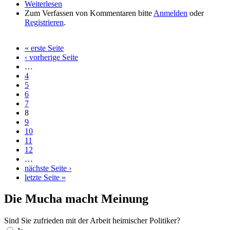
Weiterlesen
über Investieren, wo Gesundheit und Wohlbefinden
Zum Verfassen von Kommentaren bitte
geschaffen werden
Anmelden
oder
Registrieren
.
« erste Seite
Seiten
‹ vorherige Seite
…
4
5
6
7
8
9
10
11
12
…
nächste Seite ›
letzte Seite »
Die Mucha macht Meinung
Sind Sie zufrieden mit der Arbeit heimischer Politiker?
Auswahlmöglichkeiten