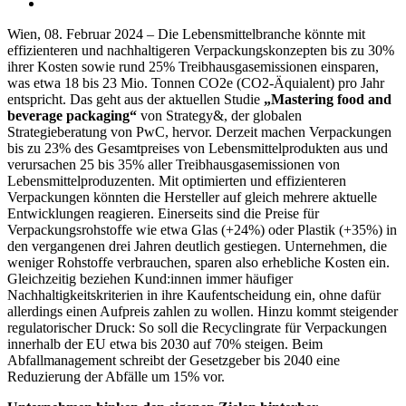
Wien, 08. Februar 2024 – Die Lebensmittelbranche könnte mit
effizienteren und nachhaltigeren Verpackungskonzepten bis zu 30%
ihrer Kosten sowie rund 25% Treibhausgasemissionen einsparen,
was etwa 18 bis 23 Mio. Tonnen CO2e (CO2-Äquialent) pro Jahr
entspricht. Das geht aus der aktuellen Studie
„Mastering food and
beverage packaging“
von Strategy&, der globalen
Strategieberatung von PwC, hervor. Derzeit machen Verpackungen
bis zu 23% des Gesamtpreises von Lebensmittelprodukten aus und
verursachen 25 bis 35% aller Treibhausgasemissionen von
Lebensmittelproduzenten. Mit optimierten und effizienteren
Verpackungen könnten die Hersteller auf gleich mehrere aktuelle
Entwicklungen reagieren. Einerseits sind die Preise für
Verpackungsrohstoffe wie etwa Glas (+24%) oder Plastik (+35%) in
den vergangenen drei Jahren deutlich gestiegen. Unternehmen, die
weniger Rohstoffe verbrauchen, sparen also erhebliche Kosten ein.
Gleichzeitig beziehen Kund:innen immer häufiger
Nachhaltigkeitskriterien in ihre Kaufentscheidung ein, ohne dafür
allerdings einen Aufpreis zahlen zu wollen. Hinzu kommt steigender
regulatorischer Druck: So soll die Recyclingrate für Verpackungen
innerhalb der EU etwa bis 2030 auf 70% steigen. Beim
Abfallmanagement schreibt der Gesetzgeber bis 2040 eine
Reduzierung der Abfälle um 15% vor.