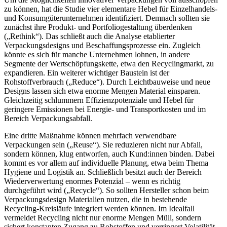
zu können, hat die Studie vier elementare Hebel für Einzelhandels-
und Konsumgüterunternehmen identifiziert. Demnach sollten sie
zunächst ihre Produkt- und Portfoliogestaltung überdenken
(„Rethink“). Das schließt auch die Analyse etablierter
Verpackungsdesigns und Beschaffungsprozesse ein. Zugleich
könnte es sich für manche Unternehmen lohnen, in andere
Segmente der Wertschöpfungskette, etwa den Recyclingmarkt, zu
expandieren. Ein weiterer wichtiger Baustein ist der
Rohstoffverbrauch („Reduce“). Durch Leichtbauweise und neue
Designs lassen sich etwa enorme Mengen Material einsparen.
Gleichzeitig schlummern Effizienzpotenziale und Hebel für
geringere Emissionen bei Energie- und Transportkosten und im
Bereich Verpackungsabfall.
Eine dritte Maßnahme können mehrfach verwendbare
Verpackungen sein („Reuse“). Sie reduzieren nicht nur Abfall,
sondern können, klug entworfen, auch Kund:innen binden. Dabei
kommt es vor allem auf individuelle Planung, etwa beim Thema
Hygiene und Logistik an. Schließlich besitzt auch der Bereich
Wiederverwertung enormes Potenzial – wenn es richtig
durchgeführt wird („Recycle“). So sollten Hersteller schon beim
Verpackungsdesign Materialien nutzen, die in bestehende
Recycling-Kreisläufe integriert werden können. Im Idealfall
vermeidet Recycling nicht nur enorme Mengen Müll, sondern
sichert konstanten Zugang zu Rohstoffen und verringert Volatilität