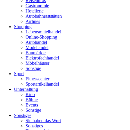
Reisebüros
Gastronomie
Hotellerie
Autobahnraststätten
Airlines
Shopping
Lebensmittelhandel
Online-Shopping
Autohandel
Modehandel
Baumärkte
Elektrofachhandel
Möbelhäuser
Sonstige
Sport
Fitnesscenter
Sportartikelhandel
Unterhaltung
Kino
Bühne
Events
Sonstige
Sonstiges
Sie haben das Wort
Sonstiges