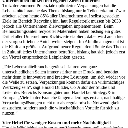
Unternehmen hinken den eigenen Zielen hinterher
Trotz der enormen Potenziale optimierter Verpackungen hat die
Lebensmittelbranche das Thema bislang nur in Teilen erkannt. Zwar
arbeiten schon heute 85% aller Unternehmen auf selbst gesteckte
Ziele im Bereich Recycling hin, laut Regulatorik müssen bis 2030
jedoch alle Unternehmen Zielvorgaben implementieren. Beim
Beimischungsanteil recycelter Materialien haben bislang ein gutes
Drittel aller Unternehmen Richtwerte etabliert, dabei wird auch hier
der vorgeschriebene Anteil weiter steigen. Im Abfallmanagement ist
die Kluft am größten. Aufgrund neuer Regularien könnte das Thema
in Zukunft jedes Unternehmen betreffen, bislang hat sich jedoch erst
ein Viertel entsprechende Leitplanken gesetzt.
„Die Lebensmittelbranche gerät seit Jahren von ganz
unterschiedlichen Seiten immer stärker unter Druck und benötigt
mehr denn je innovative und kreative Lösungen, um sich wieder vor
die Welle zu setzen. Verpackungen können dafür ein wirkmächtiges
Werkzeug sein“, sagt Harald Dutzler, Co-Autor der Studie und
Leiter des Bereichs Konsumgüter und Handel bei Strategy& in
Europa. „Viele in der Branche fangen allerdings erst an, nachhaltige
Verpackungslösungen nicht nur als regulatorische Notwendigkeit
anzusehen, sondern auch die wirtschaftlichen Vorteile für sich zu
nutzen.“
Vier Hebel für weniger Kosten und mehr Nachhaltigkeit
Um die Möglichkeiten innovativer Verpackungen voll ausschöpfen