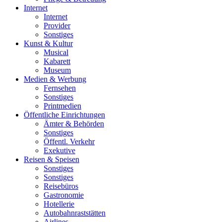
Internet
Internet
Provider
Sonstiges
Kunst & Kultur
Musical
Kabarett
Museum
Medien & Werbung
Fernsehen
Sonstiges
Printmedien
Öffentliche Einrichtungen
Ämter & Behörden
Sonstiges
Öffentl. Verkehr
Exekutive
Reisen & Speisen
Sonstiges
Sonstiges
Reisebüros
Gastronomie
Hotellerie
Autobahnraststätten
Airlines