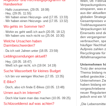
Wien, 08. Februa
Handwerker
Verpackungskonz
einsparen, was e
· Hallo zusammen,
(29.05. 18:08)
aus der aktuelle
· Hey,
(29.05. 11:55)
globalen Strateg
· Wir haben einen Heizungs- und
(17.05. 13:33)
Gesamtpreises vo
· Wir haben einen Heizungs- und
(17.05. 13:32)
Treibhausgasemis
Wo gehts im Sommer hin?
Verpackungen kön
· Wohin es geht weiß ich auch
(20.05. 18:12)
Einerseits sind d
· Wir haben uns noch nicht so
(25.04. 10:30)
den vergangenen 
Welche Ursachen haben
verbrauchen, spa
häufiger Nachhalt
Darmbeschwerden?
Aufpreis zahlen z
· Da ich seit Jahren unter
(18.05. 23:59)
Recyclingrate fü
Lieblingssendungen aktuell?
Abfallmanagement
· Hey,
(18.05. 18:47)
Unternehmen hi
· Weiß ich gar nicht, ich
(19.04. 14:19)
Trotz der enorme
Suche Wasserbett für kleines Budget
Thema bislang nu
· Ich bin vor wenigen Wochen
(17.05. 13:35)
selbst gesteckte 
Unternehmen Ziel
E-Bike?
haben bislang ein
· Doch, also ich finde E-Bikes
(10.05. 13:48)
vorgeschriebene A
Urnen auch im Internet?
neuer Regularien
jedoch erst ein V
· Doch klar kann man das machen
(10.05. 09:25)
Schlüsseldienst auf was achten?
„Die Lebensmitte