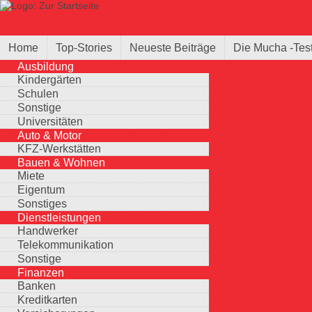
Direkt zum Inhalt
Suche
Suchformular
Home
Top-Stories
Neueste Beiträge
Die Mucha -Tes
Ausbildung
Kindergärten
Schulen
Sonstige
Universitäten
Auto & Motor
KFZ-Werkstätten
Bauen & Wohnen
Miete
Eigentum
Sonstiges
Dienstleistungen
Handwerker
Telekommunikation
Sonstige
Finanzen
Banken
Kreditkarten