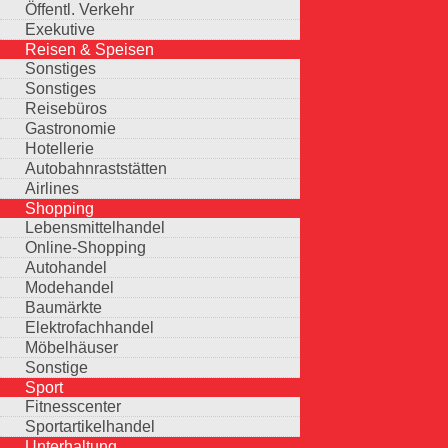
Öffentl. Verkehr
Exekutive
Reisen & Speisen
Sonstiges
Sonstiges
Reisebüros
Gastronomie
Hotellerie
Autobahnraststätten
Airlines
Shopping
Lebensmittelhandel
Online-Shopping
Autohandel
Modehandel
Baumärkte
Elektrofachhandel
Möbelhäuser
Sonstige
Sport
Fitnesscenter
Sportartikelhandel
Unterhaltung