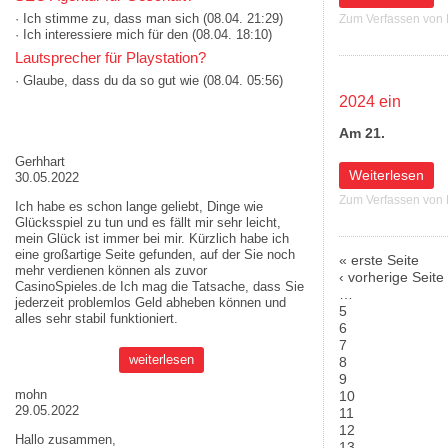
· Ich stimme zu, dass man sich
(08.04. 21:29)
Zum Verfassen von
· Ich interessiere mich für den
(08.04. 18:10)
Lautsprecher für Playstation?
· Glaube, dass du da so gut wie
(08.04. 05:56)
2024 ein
AKTUELLE MEINUNGEN
Am 21.
Gerhhart
über „Weil wir W
Weiterlesen
30.05.2022
Zum Verfassen von
Ich habe es schon lange geliebt, Dinge wie
Glücksspiel zu tun und es fällt mir sehr leicht,
mein Glück ist immer bei mir. Kürzlich habe ich
eine großartige Seite gefunden, auf der Sie noch
« erste Seite
mehr verdienen können als zuvor
Seiten
‹ vorherige Seite
CasinoSpieles.de
Ich mag die Tatsache, dass Sie
…
jederzeit problemlos Geld abheben können und
5
alles sehr stabil funktioniert.
6
7
weiterlesen
8
9
mohn
10
29.05.2022
11
12
Hallo zusammen,
13