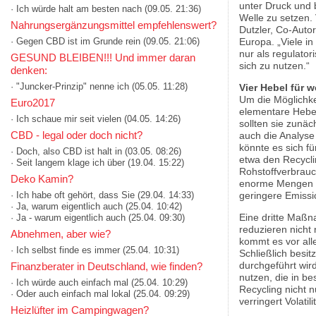
unter Druck und 
· Ich würde halt am besten nach
(09.05. 21:36)
Welle zu setzen.
Nahrungsergänzungsmittel empfehlenswert?
Dutzler, Co-Auto
· Gegen CBD ist im Grunde rein
(09.05. 21:06)
Europa. „Viele i
nur als regulator
GESUND BLEIBEN!!! Und immer daran
sich zu nutzen.“
denken:
· "Juncker-Prinzip" nenne ich
(05.05. 11:28)
Vier Hebel für 
Um die Möglichke
Euro2017
elementare Hebel
· Ich schaue mir seit vielen
(04.05. 14:26)
sollten sie zunäc
CBD - legal oder doch nicht?
auch die Analyse
könnte es sich f
· Doch, also CBD ist halt in
(03.05. 08:26)
etwa den Recyclin
· Seit langem klage ich über
(19.04. 15:22)
Rohstoffverbrauc
Deko Kamin?
enorme Mengen Ma
geringere Emissi
· Ich habe oft gehört, dass Sie
(29.04. 14:33)
· Ja, warum eigentlich auch
(25.04. 10:42)
Eine dritte Maß
· Ja - warum eigentlich auch
(25.04. 09:30)
reduzieren nicht
Abnehmen, aber wie?
kommt es vor all
· Ich selbst finde es immer
(25.04. 10:31)
Schließlich besi
durchgeführt wird
Finanzberater in Deutschland, wie finden?
nutzen, die in be
· Ich würde auch einfach mal
(25.04. 10:29)
Recycling nicht 
· Oder auch einfach mal lokal
(25.04. 09:29)
verringert Volatil
Heizlüfter im Campingwagen?