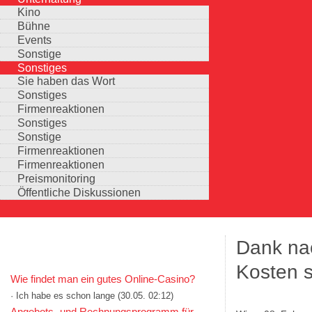
Kino
Bühne
Events
Sonstige
Sonstiges
Sie haben das Wort
Sonstiges
Firmenreaktionen
Sonstiges
Sonstige
Firmenreaktionen
Firmenreaktionen
Preismonitoring
Öffentliche Diskussionen
Dank nac
KOMMENTARE IN KURZFORM
Kosten 
Wie findet man ein gutes Online-Casino?
· Ich habe es schon lange
(30.05. 02:12)
Auswahlmöglichkeiten
Angebots- und Rechnungsprogramm für