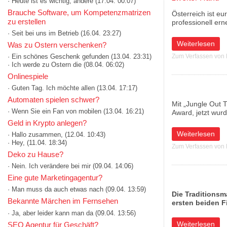
· Heute ist es wichtig, andere
(17.04. 00:07)
Brauche Software, um Kompetenzmatrizen
Österreich ist e
zu erstellen
professionell er
· Seit bei uns im Betrieb
(16.04. 23:27)
über Österreich 
Weiterlesen
Was zu Ostern verschenken?
· Ein schönes Geschenk gefunden
(13.04. 23:31)
Zum Verfassen von
· Ich werde zu Ostern die
(08.04. 06:02)
Onlinespiele
· Guten Tag. Ich möchte allen
(13.04. 17:17)
Automaten spielen schwer?
Mit „Jungle Out T
· Wenn Sie ein Fan von mobilen
(13.04. 16:21)
Award, jetzt wurd
Geld in Krypto anlegen?
über MUSE DESIG
Weiterlesen
· Hallo zusammen,
(12.04. 10:43)
· Hey,
(11.04. 18:34)
Zum Verfassen von
Deko zu Hause?
· Nein. Ich verändere bei mir
(09.04. 14:06)
Eine gute Marketingagentur?
· Man muss da auch etwas nach
(09.04. 13:59)
Die Traditionsm
Bekannte Märchen im Fernsehen
ersten beiden Fi
· Ja, aber leider kann man da
(09.04. 13:56)
über Palmers mit
Weiterlesen
SEO Agentur für Geschäft?