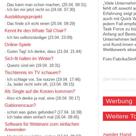
„Viele Unterneh
· Das kann man schon machen,
(25.04. 09:31)
fehlt oft sowohl
· Ich bin mir jetzt nicht so
(24.04. 07:30)
Erfahrung zeigt 
Ausbildungsprojekt
auch mit Quick Wi
· Das finde ich echt einen
(25.04. 09:29)
jedem Fall empfie
Task Force zu bün
Kennt ihr den Whale Tail Chair?
Anfang auf Bests
· Ich bin selbstständiger
(23.04. 23:09)
Unternehmen lieb
Online-Spiele
und Kund:innen w
Wettbewerb abse
· Guten Tag! Ich denke, dass
(21.04. 21:44)
Sich fit halten im Winter?
Foto:FabrikaSimf
· Quests sind ein
(19.04. 18:31)
Tischtennis im TV schauen?
· Ich schlage vor, Sie nutzen
(19.04. 17:46)
Zum Verfassen von
· Ja, leider nicht sehr oft,
(13.04. 08:15)
Als Single auf die Kosten kommen?
· Also ich denke ja mal, eine
(18.04. 00:17)
Werbung
Gabionenzaun?
· schon was gutes gefunden?
(17.04. 16:39)
Weitere 
· Ich habe eben einfach mal
(16.04. 08:45)
Software für Webinare zum einfachen
Anwenden
zweiter Hand