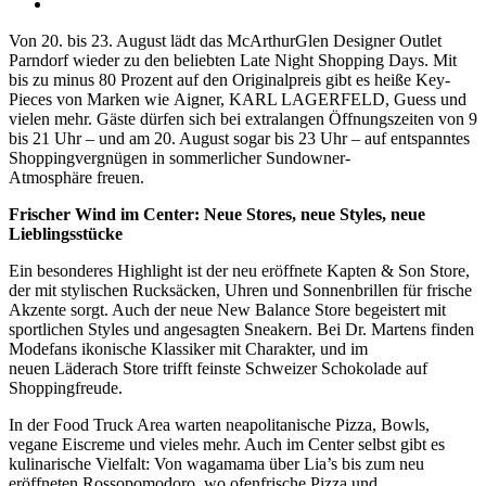
Von 20. bis 23. August lädt das McArthurGlen Designer Outlet
Parndorf wieder zu den beliebten Late Night Shopping Days. Mit
bis zu minus 80 Prozent auf den Originalpreis gibt es heiße Key-
Pieces von Marken wie Aigner, KARL LAGERFELD, Guess und
vielen mehr. Gäste dürfen sich bei extralangen Öffnungszeiten von 9
bis 21 Uhr – und am 20. August sogar bis 23 Uhr – auf entspanntes
Shoppingvergnügen in sommerlicher Sundowner-
Atmosphäre freuen.
Frischer Wind im Center: Neue Stores, neue Styles, neue
Lieblingsstücke
Ein besonderes Highlight ist der neu eröffnete Kapten & Son Store,
der mit stylischen Rucksäcken, Uhren und Sonnenbrillen für frische
Akzente sorgt. Auch der neue New Balance Store begeistert mit
sportlichen Styles und angesagten Sneakern. Bei Dr. Martens finden
Modefans ikonische Klassiker mit Charakter, und im
neuen Läderach Store trifft feinste Schweizer Schokolade auf
Shoppingfreude.
In der Food Truck Area warten neapolitanische Pizza, Bowls,
vegane Eiscreme und vieles mehr. Auch im Center selbst gibt es
kulinarische Vielfalt: Von wagamama über Lia’s bis zum neu
eröffneten Rossopomodoro, wo ofenfrische Pizza und