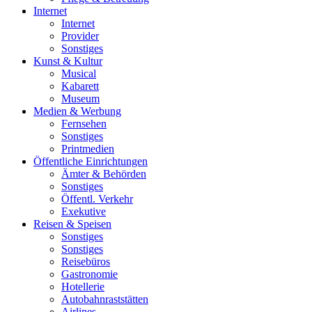
Internet
Internet
Provider
Sonstiges
Kunst & Kultur
Musical
Kabarett
Museum
Medien & Werbung
Fernsehen
Sonstiges
Printmedien
Öffentliche Einrichtungen
Ämter & Behörden
Sonstiges
Öffentl. Verkehr
Exekutive
Reisen & Speisen
Sonstiges
Sonstiges
Reisebüros
Gastronomie
Hotellerie
Autobahnraststätten
Airlines