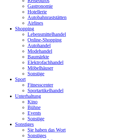
Reisebüros
Gastronomie
Hotellerie
Autobahnraststätten
Airlines
Shopping
Lebensmittelhandel
Online-Shopping
Autohandel
Modehandel
Baumärkte
Elektrofachhandel
Möbelhäuser
Sonstige
Sport
Fitnesscenter
Sportartikelhandel
Unterhaltung
Kino
Bühne
Events
Sonstige
Sonstiges
Sie haben das Wort
Sonstiges