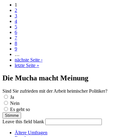
1
Seiten
2
3
4
5
6
7
8
9
…
nächste Seite ›
letzte Seite »
Die Mucha macht Meinung
Sind Sie zufrieden mit der Arbeit heimischer Politiker?
Auswahlmöglichkeiten
Ja
Nein
Es geht so
Leave this field blank
Ältere Umfragen