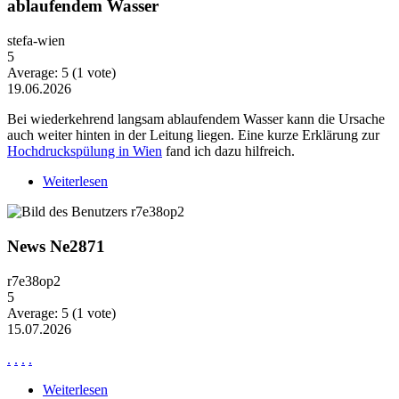
ablaufendem Wasser
stefa-wien
5
Average:
5
(
1
vote)
19.06.2026
Bei wiederkehrend langsam ablaufendem Wasser kann die Ursache
auch weiter hinten in der Leitung liegen. Eine kurze Erklärung zur
Hochdruckspülung in Wien
fand ich dazu hilfreich.
Weiterlesen
über Wiederkehrende Probleme mit langsam
ablaufendem Wasser
News Ne2871
r7e38op2
5
Average:
5
(
1
vote)
15.07.2026
.
.
.
.
Weiterlesen
über News Ne2871