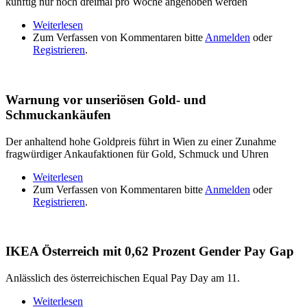
künftig nur noch dreimal pro Woche angehoben werden
Weiterlesen
über Befürchtung: Mögliche Nachteilen bei neuer
Zum Verfassen von Kommentaren bitte
Spritpreis-Regel
Anmelden
oder
Registrieren
.
Warnung vor unseriösen Gold- und
Schmuckankäufen
Der anhaltend hohe Goldpreis führt in Wien zu einer Zunahme
fragwürdiger Ankaufaktionen für Gold, Schmuck und Uhren
Weiterlesen
über Warnung vor unseriösen Gold- und
Zum Verfassen von Kommentaren bitte
Schmuckankäufen
Anmelden
oder
Registrieren
.
IKEA Österreich mit 0,62 Prozent Gender Pay Gap
Anlässlich des österreichischen Equal Pay Day am 11.
Weiterlesen
über IKEA Österreich mit 0,62 Prozent Gender Pay