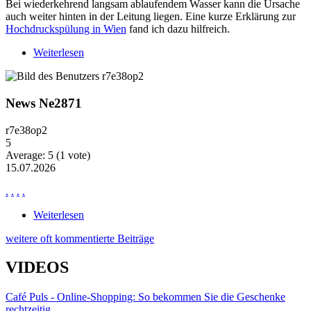
Bei wiederkehrend langsam ablaufendem Wasser kann die Ursache
auch weiter hinten in der Leitung liegen. Eine kurze Erklärung zur
Hochdruckspülung in Wien
fand ich dazu hilfreich.
Weiterlesen
über Wiederkehrende Probleme mit langsam
ablaufendem Wasser
News Ne2871
r7e38op2
5
Average:
5
(
1
vote)
15.07.2026
.
.
.
.
Weiterlesen
über News Ne2871
weitere oft kommentierte Beiträge
VIDEOS
Café Puls - Online-Shopping: So bekommen Sie die Geschenke
rechtzeitig