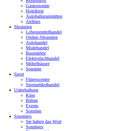
Reisebüros
Gastronomie
Hotellerie
Autobahnraststätten
Airlines
Shopping
Lebensmittelhandel
Online-Shopping
Autohandel
Modehandel
Baumärkte
Elektrofachhandel
Möbelhäuser
Sonstige
Sport
Fitnesscenter
Sportartikelhandel
Unterhaltung
Kino
Bühne
Events
Sonstige
Sonstiges
Sie haben das Wort
Sonstiges