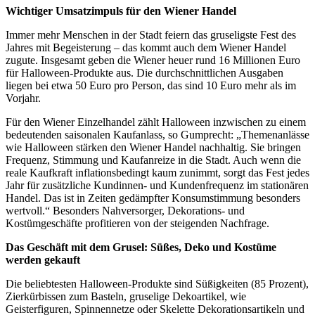
Wichtiger Umsatzimpuls für den Wiener Handel
Immer mehr Menschen in der Stadt feiern das gruseligste Fest des
Jahres mit Begeisterung – das kommt auch dem Wiener Handel
zugute. Insgesamt geben die Wiener heuer rund 16 Millionen Euro
für Halloween-Produkte aus. Die durchschnittlichen Ausgaben
liegen bei etwa 50 Euro pro Person, das sind 10 Euro mehr als im
Vorjahr.
Für den Wiener Einzelhandel zählt Halloween inzwischen zu einem
bedeutenden saisonalen Kaufanlass, so Gumprecht: „Themenanlässe
wie Halloween stärken den Wiener Handel nachhaltig. Sie bringen
Frequenz, Stimmung und Kaufanreize in die Stadt. Auch wenn die
reale Kaufkraft inflationsbedingt kaum zunimmt, sorgt das Fest jedes
Jahr für zusätzliche Kundinnen- und Kundenfrequenz im stationären
Handel. Das ist in Zeiten gedämpfter Konsumstimmung besonders
wertvoll.“ Besonders Nahversorger, Dekorations- und
Kostümgeschäfte profitieren von der steigenden Nachfrage.
Das Geschäft mit dem Grusel: Süßes, Deko und Kostüme
werden gekauft
Die beliebtesten Halloween-Produkte sind Süßigkeiten (85 Prozent),
Zierkürbissen zum Basteln, gruselige Dekoartikel, wie
Geisterfiguren, Spinnennetze oder Skelette Dekorationsartikeln und