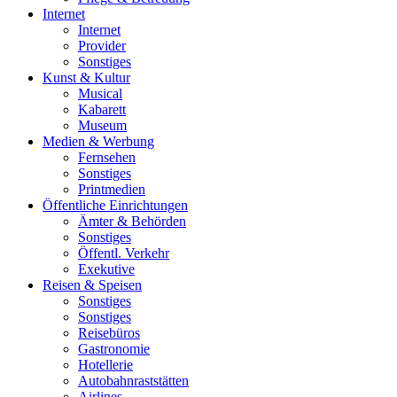
Internet
Internet
Provider
Sonstiges
Kunst & Kultur
Musical
Kabarett
Museum
Medien & Werbung
Fernsehen
Sonstiges
Printmedien
Öffentliche Einrichtungen
Ämter & Behörden
Sonstiges
Öffentl. Verkehr
Exekutive
Reisen & Speisen
Sonstiges
Sonstiges
Reisebüros
Gastronomie
Hotellerie
Autobahnraststätten
Airlines