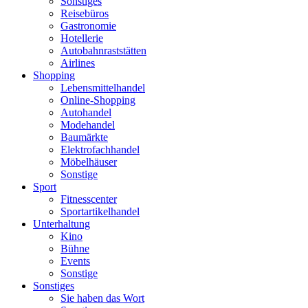
Sonstiges
Reisebüros
Gastronomie
Hotellerie
Autobahnraststätten
Airlines
Shopping
Lebensmittelhandel
Online-Shopping
Autohandel
Modehandel
Baumärkte
Elektrofachhandel
Möbelhäuser
Sonstige
Sport
Fitnesscenter
Sportartikelhandel
Unterhaltung
Kino
Bühne
Events
Sonstige
Sonstiges
Sie haben das Wort