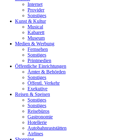
Internet
Provider
Sonstiges
Kunst & Kultur
Musical
Kabarett
Museum
Medien & Werbung
Fernsehen
Sonstiges
Printmedien
Öffentliche Einrichtungen
Ämter & Behörden
Sonstiges
Öffentl. Verkehr
Exekutive
Reisen & Speisen
Sonstiges
Sonstiges
Reisebüros
Gastronomie
Hotellerie
Autobahnraststätten
Airlines
Shopping