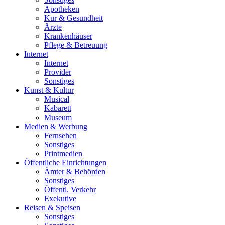
Apotheken
Kur & Gesundheit
Ärzte
Krankenhäuser
Pflege & Betreuung
Internet
Internet
Provider
Sonstiges
Kunst & Kultur
Musical
Kabarett
Museum
Medien & Werbung
Fernsehen
Sonstiges
Printmedien
Öffentliche Einrichtungen
Ämter & Behörden
Sonstiges
Öffentl. Verkehr
Exekutive
Reisen & Speisen
Sonstiges