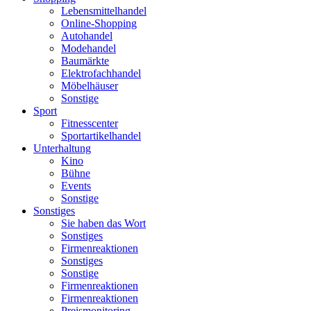
Lebensmittelhandel
Online-Shopping
Autohandel
Modehandel
Baumärkte
Elektrofachhandel
Möbelhäuser
Sonstige
Sport
Fitnesscenter
Sportartikelhandel
Unterhaltung
Kino
Bühne
Events
Sonstige
Sonstiges
Sie haben das Wort
Sonstiges
Firmenreaktionen
Sonstiges
Sonstige
Firmenreaktionen
Firmenreaktionen
Preismonitoring