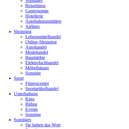
Sonstiges
Reisebüros
Gastronomie
Hotellerie
Autobahnraststätten
Airlines
Shopping
Lebensmittelhandel
Online-Shopping
Autohandel
Modehandel
Baumärkte
Elektrofachhandel
Möbelhäuser
Sonstige
Sport
Fitnesscenter
Sportartikelhandel
Unterhaltung
Kino
Bühne
Events
Sonstige
Sonstiges
Sie haben das Wort