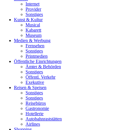
Internet
Provider
Sonstiges
Kunst & Kultur
Musical
Kabarett
Museum
Medien & Werbung
Fernsehen
Sonstiges
Printmedien
Öffentliche Einrichtungen
Ämter & Behörden
Sonstiges
Öffentl. Verkehr
Exekutive
Reisen & Speisen
Sonstiges
Sonstiges
Reisebüros
Gastronomie
Hotellerie
Autobahnraststätten
Airlines
Shopping