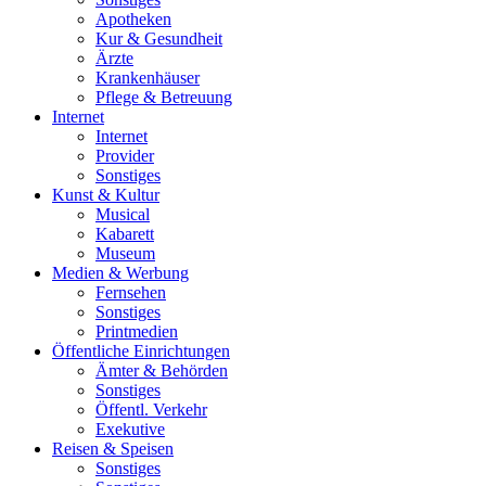
Apotheken
Kur & Gesundheit
Ärzte
Krankenhäuser
Pflege & Betreuung
Internet
Internet
Provider
Sonstiges
Kunst & Kultur
Musical
Kabarett
Museum
Medien & Werbung
Fernsehen
Sonstiges
Printmedien
Öffentliche Einrichtungen
Ämter & Behörden
Sonstiges
Öffentl. Verkehr
Exekutive
Reisen & Speisen
Sonstiges