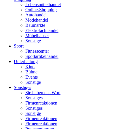
Lebensmittelhandel
Online-Shopping
Autohandel
Modehandel
Baumärkte
Elektrofachhandel
Möbelhäuser
Sonstige
Sport
Fitnesscenter
Sportartikelhandel
Unterhaltung
Kino
Bühne
Events
Sonstige
Sonstiges
Sie haben das Wort
Sonstiges
Firmenreaktionen
Sonstiges
Sonstige
Firmenreaktionen
Firmenreaktionen
Preismonitoring