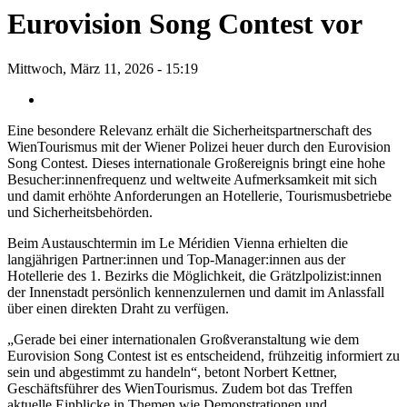
Eurovision Song Contest vor
Mittwoch, März 11, 2026 - 15:19
Eine besondere Relevanz erhält die Sicherheitspartnerschaft des
WienTourismus mit der Wiener Polizei heuer durch den Eurovision
Song Contest. Dieses internationale Großereignis bringt eine hohe
Besucher:innenfrequenz und weltweite Aufmerksamkeit mit sich
und damit erhöhte Anforderungen an Hotellerie, Tourismusbetriebe
und Sicherheitsbehörden.
Beim Austauschtermin im Le Méridien Vienna erhielten die
langjährigen Partner:innen und Top-Manager:innen aus der
Hotellerie des 1. Bezirks die Möglichkeit, die Grätzlpolizist:innen
der Innenstadt persönlich kennenzulernen und damit im Anlassfall
über einen direkten Draht zu verfügen.
„Gerade bei einer internationalen Großveranstaltung wie dem
Eurovision Song Contest ist es entscheidend, frühzeitig informiert zu
sein und abgestimmt zu handeln“, betont Norbert Kettner,
Geschäftsführer des WienTourismus. Zudem bot das Treffen
aktuelle Einblicke in Themen wie Demonstrationen und