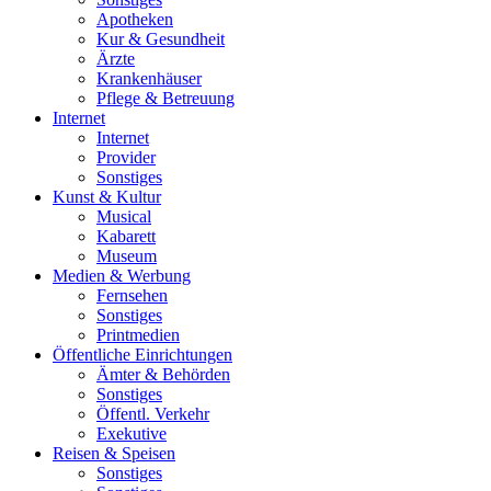
Apotheken
Kur & Gesundheit
Ärzte
Krankenhäuser
Pflege & Betreuung
Internet
Internet
Provider
Sonstiges
Kunst & Kultur
Musical
Kabarett
Museum
Medien & Werbung
Fernsehen
Sonstiges
Printmedien
Öffentliche Einrichtungen
Ämter & Behörden
Sonstiges
Öffentl. Verkehr
Exekutive
Reisen & Speisen
Sonstiges