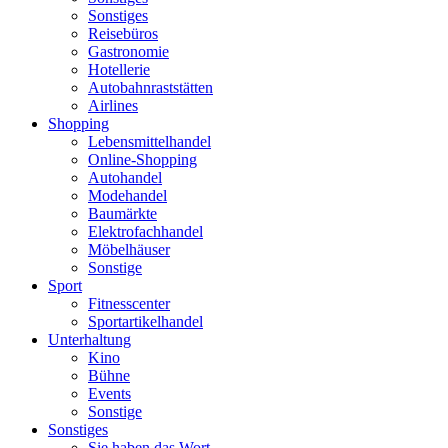
Sonstiges
Reisebüros
Gastronomie
Hotellerie
Autobahnraststätten
Airlines
Shopping
Lebensmittelhandel
Online-Shopping
Autohandel
Modehandel
Baumärkte
Elektrofachhandel
Möbelhäuser
Sonstige
Sport
Fitnesscenter
Sportartikelhandel
Unterhaltung
Kino
Bühne
Events
Sonstige
Sonstiges
Sie haben das Wort