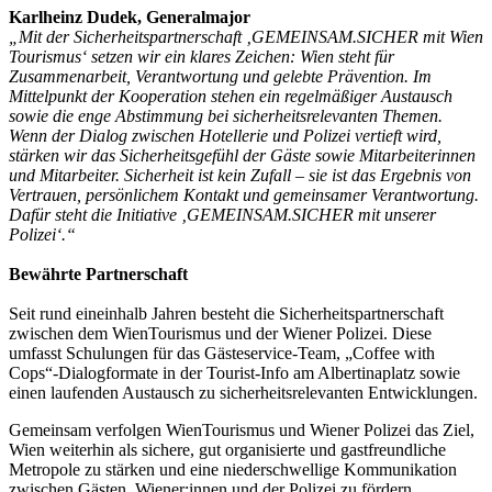
Karlheinz Dudek, Generalmajor
„Mit der Sicherheitspartnerschaft ‚GEMEINSAM.SICHER mit Wien
Tourismus‘ setzen wir ein klares Zeichen: Wien steht für
Zusammenarbeit, Verantwortung und gelebte Prävention. Im
Mittelpunkt der Kooperation stehen ein regelmäßiger Austausch
sowie die enge Abstimmung bei sicherheitsrelevanten Themen.
Wenn der Dialog zwischen Hotellerie und Polizei vertieft wird,
stärken wir das Sicherheitsgefühl der Gäste sowie Mitarbeiterinnen
und Mitarbeiter. Sicherheit ist kein Zufall – sie ist das Ergebnis von
Vertrauen, persönlichem Kontakt und gemeinsamer Verantwortung.
Dafür steht die Initiative ‚GEMEINSAM.SICHER mit unserer
Polizei‘.“
Bewährte Partnerschaft
Seit rund eineinhalb Jahren besteht die Sicherheitspartnerschaft
zwischen dem WienTourismus und der Wiener Polizei. Diese
umfasst Schulungen für das Gästeservice-Team, „Coffee with
Cops“-Dialogformate in der Tourist-Info am Albertinaplatz sowie
einen laufenden Austausch zu sicherheitsrelevanten Entwicklungen.
Gemeinsam verfolgen WienTourismus und Wiener Polizei das Ziel,
Wien weiterhin als sichere, gut organisierte und gastfreundliche
Metropole zu stärken und eine niederschwellige Kommunikation
zwischen Gästen, Wiener:innen und der Polizei zu fördern.