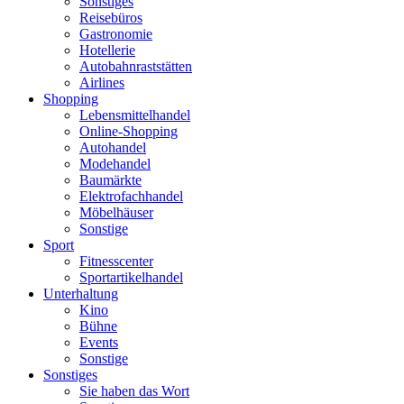
Sonstiges
Reisebüros
Gastronomie
Hotellerie
Autobahnraststätten
Airlines
Shopping
Lebensmittelhandel
Online-Shopping
Autohandel
Modehandel
Baumärkte
Elektrofachhandel
Möbelhäuser
Sonstige
Sport
Fitnesscenter
Sportartikelhandel
Unterhaltung
Kino
Bühne
Events
Sonstige
Sonstiges
Sie haben das Wort