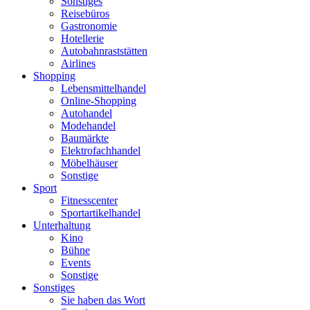
Sonstiges
Reisebüros
Gastronomie
Hotellerie
Autobahnraststätten
Airlines
Shopping
Lebensmittelhandel
Online-Shopping
Autohandel
Modehandel
Baumärkte
Elektrofachhandel
Möbelhäuser
Sonstige
Sport
Fitnesscenter
Sportartikelhandel
Unterhaltung
Kino
Bühne
Events
Sonstige
Sonstiges
Sie haben das Wort