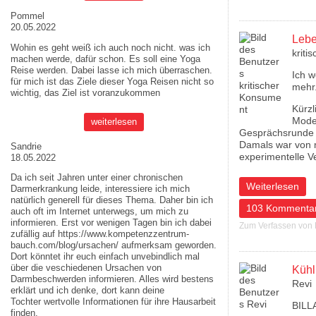
Pommel
20.05.2022
Lebe
Wohin es geht weiß ich auch noch nicht. was ich
kriti
machen werde, dafür schon. Es soll eine Yoga
Reise werden. Dabei lasse ich mich überraschen.
Ich w
für mich ist das Ziele dieser
Yoga Reisen
nicht so
mehr
wichtig, das Ziel ist voranzukommen
Kürzl
Moder
weiterlesen
Gesprächsrunde 
Damals war von m
Sandrie
experimentelle V
18.05.2022
Da ich seit Jahren unter einer chronischen
über Lebensmitte
Weiterlesen
Darmerkrankung leide, interessiere ich mich
natürlich generell für dieses Thema. Daher bin ich
103 Kommenta
auch oft im Internet unterwegs, um mich zu
informieren. Erst vor wenigen Tagen bin ich dabei
Zum Verfassen von
zufällig auf
https://www.kompetenzzentrum-
bauch.com/blog/ursachen/
aufmerksam geworden.
Dort könntet ihr euch einfach unvebindlich mal
über die veschiedenen Ursachen von
Kühlk
Darmbeschwerden informieren. Alles wird bestens
Revi
erklärt und ich denke, dort kann deine
Tochter wertvolle Informationen für ihre Hausarbeit
BILLA
finden.