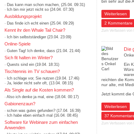
bin sehr auf die 
· Das kann man schon machen,
(25.04. 09:31)
· Ich bin mir jetzt nicht so
(24.04. 07:30)
über Warnung vor
Weiterlesen
Ausbildungsprojekt
2 Kommentare
· Das finde ich echt einen
(25.04. 09:29)
Kennt ihr den Whale Tail Chair?
Zum Verfassen von
· Ich bin selbstständiger
(23.04. 23:09)
Online-Spiele
Die 
· Guten Tag! Ich denke, dass
(21.04. 21:44)
Onkel
Sich fit halten im Winter?
Ein K
· Quests sind ein
(19.04. 18:31)
Würst
Tischtennis im TV schauen?
waren
· Ich schlage vor, Sie nutzen
(19.04. 17:46)
reichten die Kom
· Ja, leider nicht sehr oft,
(13.04. 08:15)
nur alte, mit Me
Als Single auf die Kosten kommen?
Jetzt kommt die 
· Also ich denke ja mal, eine
(18.04. 00:17)
Gabionenzaun?
über Die guten P
Weiterlesen
· schon was gutes gefunden?
(17.04. 16:39)
· Ich habe eben einfach mal
(16.04. 08:45)
37 Kommentar
Software für Webinare zum einfachen
Zum Verfassen von
Anwenden