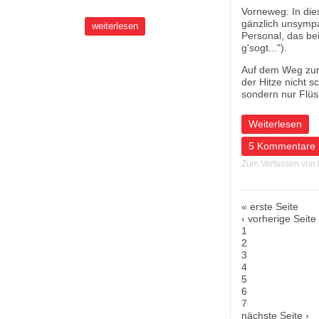
Vorneweg: In dies
gänzlich unsympa
weiterlesen
Personal, das be
g'sogt...").
Auf dem Weg zur 
der Hitze nicht s
sondern nur Flüss
über Kühlkette un
Weiterlesen
5 Kommentare
Zum Verfassen von
« erste Seite
Seiten
‹ vorherige Seite
1
2
3
4
5
6
7
nächste Seite ›