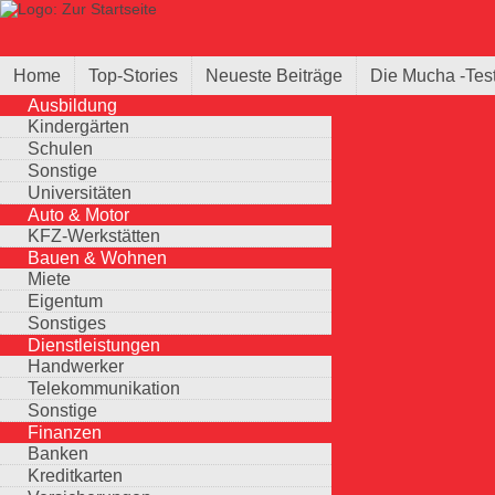
Direkt zum Inhalt
Suche
Suchformular
Home
Top-Stories
Neueste Beiträge
Die Mucha -Tes
Ausbildung
Kindergärten
Schulen
Sonstige
Universitäten
Auto & Motor
KFZ-Werkstätten
Bauen & Wohnen
Miete
Eigentum
Sonstiges
Dienstleistungen
Handwerker
Telekommunikation
Sonstige
Finanzen
Banken
Kreditkarten