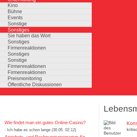
Kino
Bühne
Events
Sonstige
Sonstiges
Sie haben das Wort
Sonstiges
Firmenreaktionen
Sonstiges
Sonstige
Firmenreaktionen
Firmenreaktionen
Preismonitoring
Öffentliche Diskussionen
Lebensm
KOMMENTARE IN KURZFORM
Wie findet man ein gutes Online-Casino?
Kons
kriti
· Ich habe es schon lange
(30.05. 02:12)
Auswahlmöglichkeiten
Angebots- und Rechnungsprogramm für