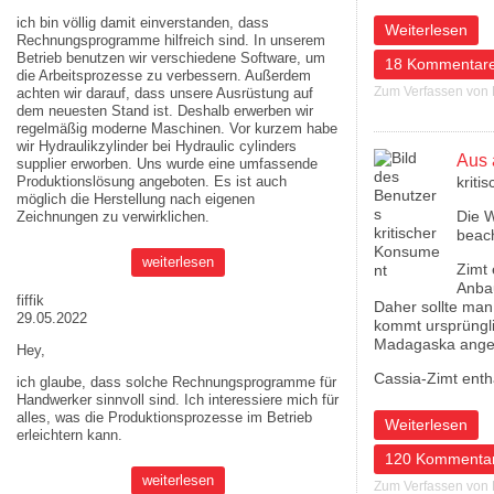
ich bin völlig damit einverstanden, dass
über Kauft das 
Weiterlesen
Rechnungsprogramme hilfreich sind. In unserem
Betrieb benutzen wir verschiedene Software, um
18 Kommentar
die Arbeitsprozesse zu verbessern. Außerdem
Zum Verfassen von
achten wir darauf, dass unsere Ausrüstung auf
dem neuesten Stand ist. Deshalb erwerben wir
regelmäßig moderne Maschinen. Vor kurzem habe
wir Hydraulikzylinder bei
Hydraulic cylinders
Aus 
supplier
erworben. Uns wurde eine umfassende
Produktionslösung angeboten. Es ist auch
kriti
möglich die Herstellung nach eigenen
Die W
Zeichnungen zu verwirklichen.
beac
weiterlesen
Zimt 
Anbau
fiffik
Daher sollte man
29.05.2022
kommt ursprüngli
Madagaska ange
Hey,
Cassia-Zimt ent
ich glaube, dass solche Rechnungsprogramme für
Handwerker sinnvoll sind. Ich interessiere mich für
alles, was die Produktionsprozesse im Betrieb
über Aus aktuell
Weiterlesen
erleichtern kann.
120 Kommenta
weiterlesen
Zum Verfassen von