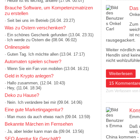
· Heute ist es wichtig, andere
(17.04. 00:07)
Brauche Software, um Kompetenzmatrizen
Das 
zu erstellen
Onkel
· Seit bei uns im Betrieb
(16.04. 23:27)
Zum F
Was zu Ostern verschenken?
weich
ist n
· Ein schönes Geschenk gefunden
(13.04. 23:31)
· Ich werde zu Ostern die
(08.04. 06:02)
rausgegackert.
Onlinespiele
Weiter nördlich 
· Guten Tag. Ich möchte allen
(13.04. 17:17)
Hendln sind kein
nicht wohlzufühle
Automaten spielen schwer?
· Wenn Sie ein Fan von mobilen
(13.04. 16:21)
über Das Gelbe i
Weiterlesen
Geld in Krypto anlegen?
15 Kommentar
· Hallo zusammen,
(12.04. 10:43)
· Hey,
(11.04. 18:34)
Zum Verfassen von
Deko zu Hause?
· Nein. Ich verändere bei mir
(09.04. 14:06)
Eine gute Marketingagentur?
Kons
Emm
· Man muss da auch etwas nach
(09.04. 13:59)
Bekannte Märchen im Fernsehen
Daß 
· Ja, aber leider kann man da
(09.04. 13:56)
wird,
China kommen - u
SEO Agentur für Geschäft?