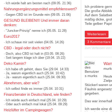
· Ich würde halt am besten nach
(09.05. 21:36)
Ich probiere ger
Nahrungsergänzungsmittel empfehlenswert?
Die große Abbildu
· Gegen CBD ist im Grunde rein
(09.05. 21:06)
Auf dem Salatbett
mäßig dicke, gro
GESUND BLEIBEN!!! Und immer daran
Teile gelber Papr
denken:
· "Juncker-Prinzip" nenne ich
(05.05. 11:28)
über Heute Anke
Weiterlesen
Euro2017
3 Kommentare
· Ich schaue mir seit vielen
(04.05. 14:26)
CBD - legal oder doch nicht?
Zum Verfassen von
· Doch, also CBD ist halt in
(03.05. 08:26)
· Seit langem klage ich über
(19.04. 15:22)
Warn
Deko Kamin?
murk
· Ich habe oft gehört, dass Sie
(29.04. 14:33)
· Ja, warum eigentlich auch
(25.04. 10:42)
Heute
· Ja - warum eigentlich auch
(25.04. 09:30)
Zielp
Abnehmen, aber wie?
Stückerl waren un
· Ich selbst finde es immer
(25.04. 10:31)
Fäulnis angesetz
gegeben.
Finanzberater in Deutschland, wie finden?
· Ich würde auch einfach mal
(25.04. 10:29)
Das war innerhal
· Oder auch einfach mal lokal
(25.04. 09:29)
Ich werde eine d
Heizlüfter im Campingwagen?