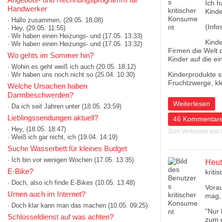
Ich h
Handwerker
Kinde
· Hallo zusammen,
(29.05. 18:08)
(Info
· Hey,
(29.05. 11:55)
· Wir haben einen Heizungs- und
(17.05. 13:33)
Kinde
· Wir haben einen Heizungs- und
(17.05. 13:32)
Firmen die Welt 
Wo gehts im Sommer hin?
Kinder auf die ei
· Wohin es geht weiß ich auch
(20.05. 18:12)
Kinderprodukte s
· Wir haben uns noch nicht so
(25.04. 10:30)
Fruchtzwerge, kl
Welche Ursachen haben
Darmbeschwerden?
über Konsumente
Weiterlesen
· Da ich seit Jahren unter
(18.05. 23:59)
Lieblingssendungen aktuell?
46 Kommentar
· Hey,
(18.05. 18:47)
Zum Verfassen von
· Weiß ich gar nicht, ich
(19.04. 14:19)
Suche Wasserbett für kleines Budget
· Ich bin vor wenigen Wochen
(17.05. 13:35)
Heut
E-Bike?
kriti
· Doch, also ich finde E-Bikes
(10.05. 13:48)
Vorau
Urnen auch im Internet?
mag, 
· Doch klar kann man das machen
(10.05. 09:25)
"Nur 
Schlüsseldienst auf was achten?
zum e