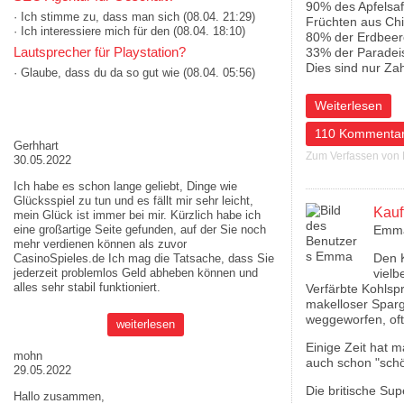
90% des Apfelsaf
· Ich stimme zu, dass man sich
(08.04. 21:29)
Früchten aus Chi
· Ich interessiere mich für den
(08.04. 18:10)
80% der Erdbeer
Lautsprecher für Playstation?
33% der Paradeis
Dies sind nur Zah
· Glaube, dass du da so gut wie
(08.04. 05:56)
über Konsumenten
Weiterlesen
AKTUELLE MEINUNGEN
110 Kommenta
Gerhhart
Zum Verfassen von
30.05.2022
Ich habe es schon lange geliebt, Dinge wie
Glücksspiel zu tun und es fällt mir sehr leicht,
Kauf
mein Glück ist immer bei mir. Kürzlich habe ich
eine großartige Seite gefunden, auf der Sie noch
Emm
mehr verdienen können als zuvor
Den K
CasinoSpieles.de
Ich mag die Tatsache, dass Sie
jederzeit problemlos Geld abheben können und
vielb
alles sehr stabil funktioniert.
Verfärbte Kohlsp
makelloser Spar
weggeworfen, oft
weiterlesen
Einige Zeit hat m
mohn
auch schon "schö
29.05.2022
Die britische Su
Hallo zusammen,