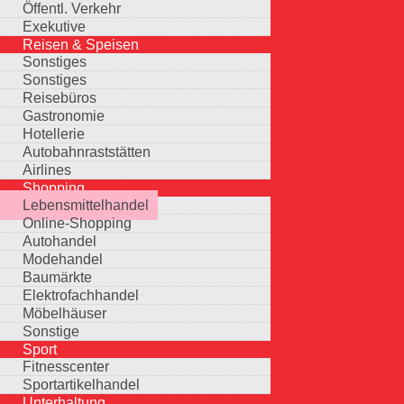
Öffentl. Verkehr
Exekutive
Reisen & Speisen
Sonstiges
Sonstiges
Reisebüros
Gastronomie
Hotellerie
Autobahnraststätten
Airlines
Shopping
Lebensmittelhandel
Online-Shopping
Autohandel
Modehandel
Baumärkte
Elektrofachhandel
Möbelhäuser
Sonstige
Sport
Fitnesscenter
Sportartikelhandel
Unterhaltung