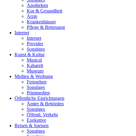
Apotheken
Kur & Gesundheit
Ärzte
Krankenhäuser
Pflege & Betreuung
Internet
Internet
Provider
Sonstiges
Kunst & Kultur
Musical
Kabarett
Museum
Medien & Werbung
Fernsehen
Sonstiges
Printmedien
Öffentliche Einrichtungen
Ämter & Behörden
Sonstiges
Öffentl. Verkehr
Exekutive
Reisen & Speisen
Sonstiges