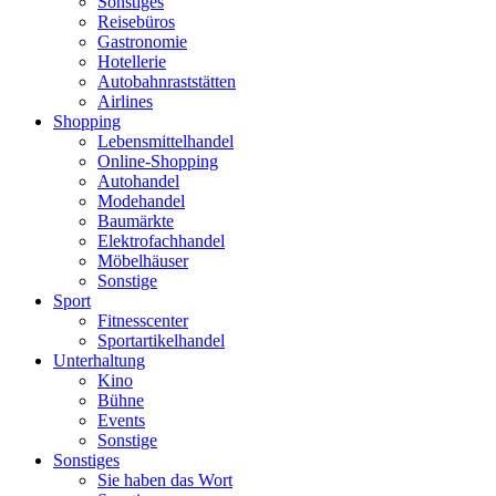
Sonstiges
Reisebüros
Gastronomie
Hotellerie
Autobahnraststätten
Airlines
Shopping
Lebensmittelhandel
Online-Shopping
Autohandel
Modehandel
Baumärkte
Elektrofachhandel
Möbelhäuser
Sonstige
Sport
Fitnesscenter
Sportartikelhandel
Unterhaltung
Kino
Bühne
Events
Sonstige
Sonstiges
Sie haben das Wort