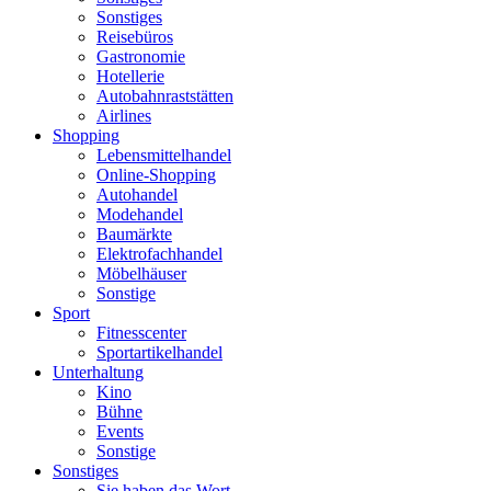
Sonstiges
Reisebüros
Gastronomie
Hotellerie
Autobahnraststätten
Airlines
Shopping
Lebensmittelhandel
Online-Shopping
Autohandel
Modehandel
Baumärkte
Elektrofachhandel
Möbelhäuser
Sonstige
Sport
Fitnesscenter
Sportartikelhandel
Unterhaltung
Kino
Bühne
Events
Sonstige
Sonstiges
Sie haben das Wort