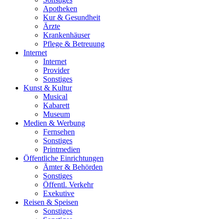
Apotheken
Kur & Gesundheit
Ärzte
Krankenhäuser
Pflege & Betreuung
Internet
Internet
Provider
Sonstiges
Kunst & Kultur
Musical
Kabarett
Museum
Medien & Werbung
Fernsehen
Sonstiges
Printmedien
Öffentliche Einrichtungen
Ämter & Behörden
Sonstiges
Öffentl. Verkehr
Exekutive
Reisen & Speisen
Sonstiges