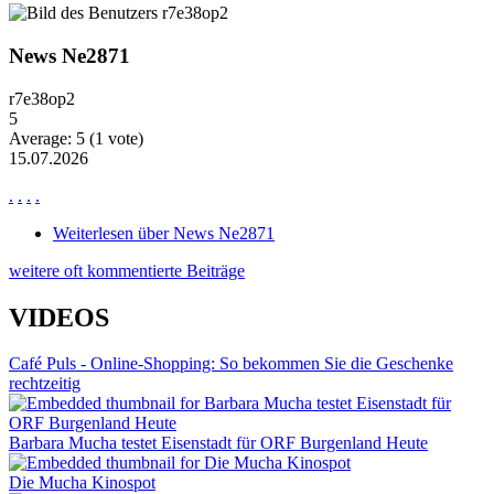
News Ne2871
r7e38op2
5
Average:
5
(
1
vote)
15.07.2026
.
.
.
.
Weiterlesen
über News Ne2871
weitere oft kommentierte Beiträge
VIDEOS
Café Puls - Online-Shopping: So bekommen Sie die Geschenke
rechtzeitig
Barbara Mucha testet Eisenstadt für ORF Burgenland Heute
Die Mucha Kinospot