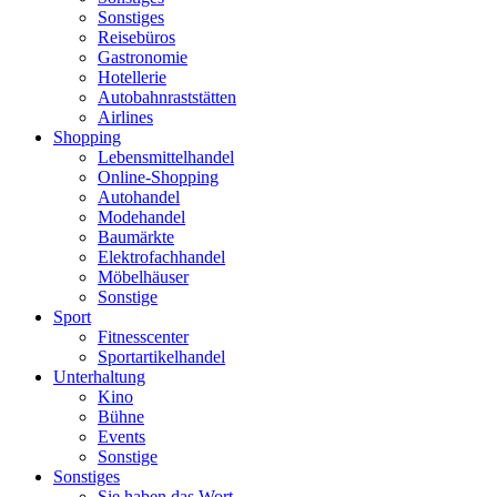
Sonstiges
Reisebüros
Gastronomie
Hotellerie
Autobahnraststätten
Airlines
Shopping
Lebensmittelhandel
Online-Shopping
Autohandel
Modehandel
Baumärkte
Elektrofachhandel
Möbelhäuser
Sonstige
Sport
Fitnesscenter
Sportartikelhandel
Unterhaltung
Kino
Bühne
Events
Sonstige
Sonstiges
Sie haben das Wort