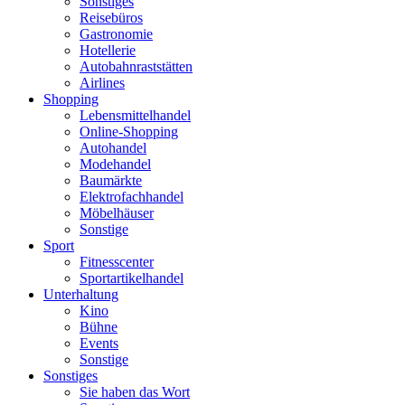
Sonstiges
Reisebüros
Gastronomie
Hotellerie
Autobahnraststätten
Airlines
Shopping
Lebensmittelhandel
Online-Shopping
Autohandel
Modehandel
Baumärkte
Elektrofachhandel
Möbelhäuser
Sonstige
Sport
Fitnesscenter
Sportartikelhandel
Unterhaltung
Kino
Bühne
Events
Sonstige
Sonstiges
Sie haben das Wort