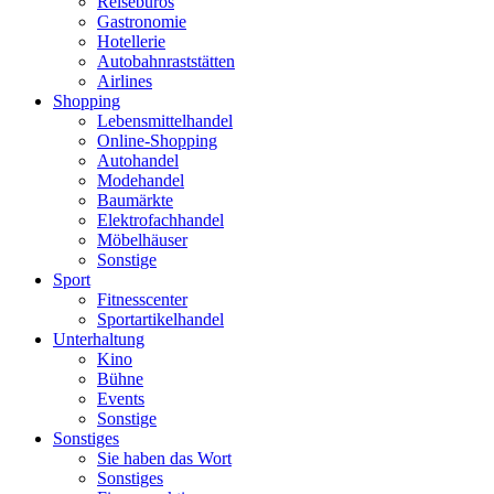
Reisebüros
Gastronomie
Hotellerie
Autobahnraststätten
Airlines
Shopping
Lebensmittelhandel
Online-Shopping
Autohandel
Modehandel
Baumärkte
Elektrofachhandel
Möbelhäuser
Sonstige
Sport
Fitnesscenter
Sportartikelhandel
Unterhaltung
Kino
Bühne
Events
Sonstige
Sonstiges
Sie haben das Wort
Sonstiges