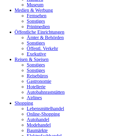
Museum
Medien & Werbung
Fernsehen
Sonstiges
Printmedien
Öffentliche Einrichtungen
Ämter & Behörden
Sonstiges
Öffentl. Verkehr
Exekutive
Reisen & Speisen
Sonstiges
Sonstiges
Reisebüros
Gastronomie
Hotellerie
Autobahnraststätten
Airlines
Shopping
Lebensmittelhandel
Online-Shopping
Autohandel
Modehandel
Baumärkte
Elektrofachhandel