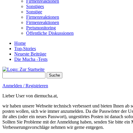
Firmenreaktionen
Sonstiges
Sonstige
Firmenreaktionen
Firmenreaktionen
Preismonitoring
Öffentliche Diskussionen
Home
Top-Stories
Neueste Beiträge
Die Mucha -Tests
Suche
Suchformular
Anmelden / Registrieren
Lieber User von diemucha.at,
wir haben unsere Webseite technisch verbessert und bieten Ihnen ab so
posten wollen, sich wie immer anzumelden. Da die Passwörter der Use
ihr altes (oder ein neues Passwort), ungestörtes Posten ist danach sof
Sollten Sie Probleme mit der Anmeldung haben, senden Sie bitte e
Verbesserungsvorschläge nehmen wir gerne entgegen.