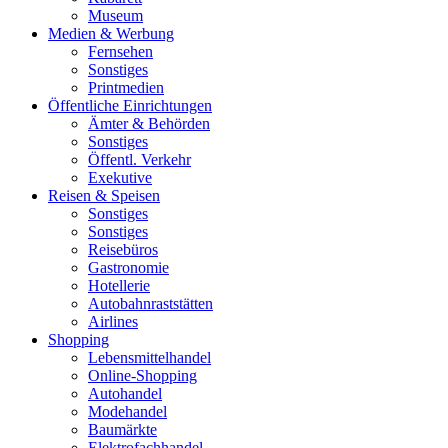
Museum
Medien & Werbung
Fernsehen
Sonstiges
Printmedien
Öffentliche Einrichtungen
Ämter & Behörden
Sonstiges
Öffentl. Verkehr
Exekutive
Reisen & Speisen
Sonstiges
Sonstiges
Reisebüros
Gastronomie
Hotellerie
Autobahnraststätten
Airlines
Shopping
Lebensmittelhandel
Online-Shopping
Autohandel
Modehandel
Baumärkte
Elektrofachhandel