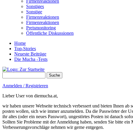
Firmenreaktionen
Sonstiges
Sonstige
Firmenreaktionen
Firmenreaktionen
Preismonitoring
Öffentliche Diskussionen
Home
Top-Stories
Neueste Beiträge
Die Mucha -Tests
Suche
Suchformular
Anmelden / Registrieren
Lieber User von diemucha.at,
wir haben unsere Webseite technisch verbessert und bieten Ihnen ab so
posten wollen, sich wie immer anzumelden. Da die Passwörter der Use
ihr altes (oder ein neues Passwort), ungestörtes Posten ist danach sof
Sollten Sie Probleme mit der Anmeldung haben, senden Sie bitte e
Verbesserungsvorschläge nehmen wir gerne entgegen.