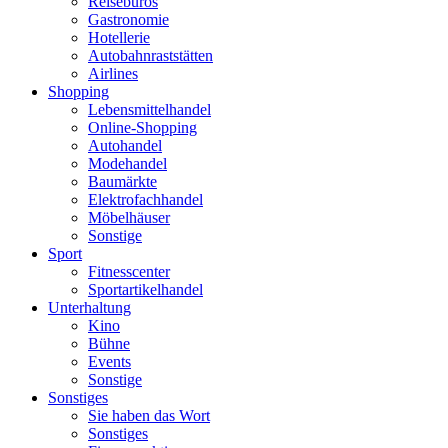
Reisebüros
Gastronomie
Hotellerie
Autobahnraststätten
Airlines
Shopping
Lebensmittelhandel
Online-Shopping
Autohandel
Modehandel
Baumärkte
Elektrofachhandel
Möbelhäuser
Sonstige
Sport
Fitnesscenter
Sportartikelhandel
Unterhaltung
Kino
Bühne
Events
Sonstige
Sonstiges
Sie haben das Wort
Sonstiges