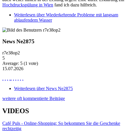
Hochdruckspülung in Wien
fand ich dazu hilfreich.
Weiterlesen
über Wiederkehrende Probleme mit langsam
ablaufendem Wasser
News Ne2875
r7e38op2
5
Average:
5
(
1
vote)
15.07.2026
.
.
.
.
.
.
.
.
.
.
Weiterlesen
über News Ne2875
weitere oft kommentierte Beiträge
VIDEOS
Café Puls - Online-Shopping: So bekommen Sie die Geschenke
rechtzeitig