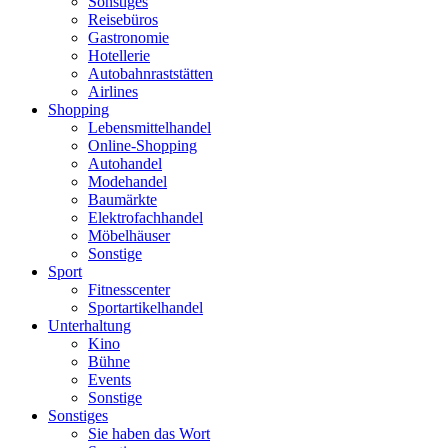
Sonstiges
Reisebüros
Gastronomie
Hotellerie
Autobahnraststätten
Airlines
Shopping
Lebensmittelhandel
Online-Shopping
Autohandel
Modehandel
Baumärkte
Elektrofachhandel
Möbelhäuser
Sonstige
Sport
Fitnesscenter
Sportartikelhandel
Unterhaltung
Kino
Bühne
Events
Sonstige
Sonstiges
Sie haben das Wort