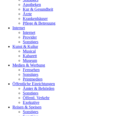
Apotheken
Kur & Gesundheit
Ärzte
Krankenhäuser
Pflege & Betreuung
Internet
Internet
Provider
Sonstiges
Kunst & Kultur
Musical
Kabarett
Museum
Medien & Werbung
Fernsehen
Sonstiges
Printmedien
Öffentliche Einrichtungen
Ämter & Behörden
Sonstiges
Öffentl. Verkehr
Exekutive
Reisen & Speisen
Sonstiges