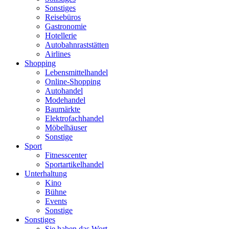
Sonstiges
Reisebüros
Gastronomie
Hotellerie
Autobahnraststätten
Airlines
Shopping
Lebensmittelhandel
Online-Shopping
Autohandel
Modehandel
Baumärkte
Elektrofachhandel
Möbelhäuser
Sonstige
Sport
Fitnesscenter
Sportartikelhandel
Unterhaltung
Kino
Bühne
Events
Sonstige
Sonstiges
Sie haben das Wort