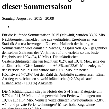
dieser Sommersaison
Sonntag, August 30, 2015 - 20:09
Für die laufende Sommersaison 2015 (Mai-Juli) wurden 33,02 Mio.
Nächtigungen gemeldet, wie aus vorläufigen Ergebnissen von
Statistik Austria hervorgeht. Die erste Halbzeit der heurigen
Sommersaison wies damit ein Nächtigungsplus von 4,6% gegenüber
demselben Zeitraum des Vorjahres auf und erzielte so das beste
Ergebnis seit 1994 (34,18 Mio.). Die inländischen
Gästenächtigungen stiegen leicht um 0,2% auf 10,41 Mio., jene der
ausländischen Gäste konnten um +6,8% auf 22,61 Mio. zulegen. In
der Periode Mai bis Juli wurde mit 10,69 Mio. ein neuer
Höchstwert (+7,3%) bei der Zahl der Ankünfte ausgewiesen. Einen
Anstieg verzeichneten sowohl inländische (+2,3%) als auch
ausländische (+10,1%) Ankünfte.
Die Nächtigungszahl stieg in Hotels der 5-/4-Stern-Kategorie um
5,7% auf 11,76 Mio. und in gewerblichen Ferienwohnungen um
10,4% auf 1,84 Mio. Verluste verzeichneten Privatquartiere (-2,8%),
während private Ferienwohnungen/-häuser hohe Zugewinne
erzielen konnten (+8,5%).