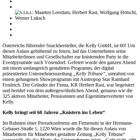
Österreichs führender Snackhersteller, die Kelly GmbH, ist 60! Um
diesen Anlass gebührend zu feiern, lud das Unternehmen seine
MitarbeiterInnen und Gesellschafter zur knisternden Party in die
Eventpyramide nach Vösendorf. Gefeiert wurde den ganzen Abend
mit einem umfangreich gestalteten Programm, der digital
präsentierten Unternehmenszeitung
„Kelly Tribune“,
umrahmt von
einem gelungenen Showprogramm mit Austropop Star Rainhard
Fendrich. Der Gründer der Firma, KR Herbert Rast, war begeistert
und berührt von dem außergewöhnlichen Abend, genauso wie die
325 aktiven Mitarbeiter, Pensionisten und Eigentümervertreter von
Kelly.
Kelly bringt seit 60 Jahren „Knistern ins Leben“
Im Rahmen einer Pressekonferenz am Firmensitz in der Hermann-
Gebauer-Straße 1, 1220 Wien wurde die für diesen Anlass von
Mitarbeitern für Mitarbeiter gestaltete Zeitung „Kelly Tribune“
vorgestellt, die das Motto des Unternehmens trägt:
„Geht nicht, gibt