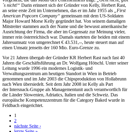
´s nicht!“
Darin erinnert sich der Gründer von Kelly, Herbert Rast,
an seine erste Zeit im Unternehmen, das er im Jahr 1955 als
„First
American Popcorn Company“
gemeinsam mit dem US-Soldaten
Major Howard Morse Kelly gegründet hat. Von seinem damaligen
Mitstreiter stammen auch der Name und die bewusst amerikanische
Ausrichtung der Firma, die aber im Gegensatz zur Meinung vieler,
immer rein österreichisch war. Damals starteten die beiden mit einem
Jahresumsatz von umgerechnet € 43.531,--, heute steuert man auf
einen Umsatz jenseits der 160 Mio. Euro-Grenze zu.
Vor 21 Jahren übergab der Gründer KR Herbert Rast nach fast 40
Jahren die Geschäftsführung an Dr. Wolfgang Hötschl. Unter seiner
Leitung wurde 1996 ein modernes Logistik- und
Verwaltungszentrum am heutigen Standort in Wien in Betrieb
genommen und im Jahr 2003 die Chipsproduktion von Hollabrunn
nach Wien übersiedelt. Seit dem Jahr 2008 ist Kelly als Part
der Intersnack-Gruppe als Managementunit auch verantwortlich für
die Länder Slowenien, Adriatics, Italien und die Schweiz. Das
europäische Kompetenzzentrum für die Category Baked wurde in
Feldbach eingerichtet.
1
2
Seiten
nächste Seite ›
letzte Seite »