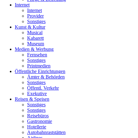
Internet
Internet
Provider
Sonstiges
Kunst & Kultur
Musical
Kabarett
Museum
Medien & Werbung
Fernsehen
Sonstiges
Printmedien
Öffentliche Einrichtungen
Ämter & Behörden
Sonstiges
Öffentl. Verkehr
Exekutive
Reisen & Speisen
Sonstiges
Sonstiges
Reisebüros
Gastronomie
Hotellerie
Autobahnraststätten
Airlines