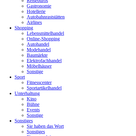
Reisebüros
Gastronomie
Hotellerie
Autobahnraststätten
Airlines
Shopping
Lebensmittelhandel
Online-Shopping
Autohandel
Modehandel
Baumärkte
Elektrofachhandel
Möbelhäuser
Sonstige
Sport
Fitnesscenter
Sportartikelhandel
Unterhaltung
Kino
Bühne
Events
Sonstige
Sonstiges
Sie haben das Wort
Sonstiges