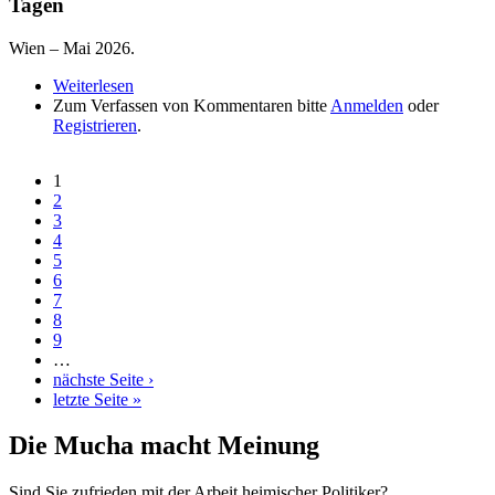
Tagen
Wien – Mai 2026.
Weiterlesen
über Zehn Österreich-Premieren bei den Wiener
Zum Verfassen von Kommentaren bitte
Elektro Tagen
Anmelden
oder
Registrieren
.
1
Seiten
2
3
4
5
6
7
8
9
…
nächste Seite ›
letzte Seite »
Die Mucha macht Meinung
Sind Sie zufrieden mit der Arbeit heimischer Politiker?