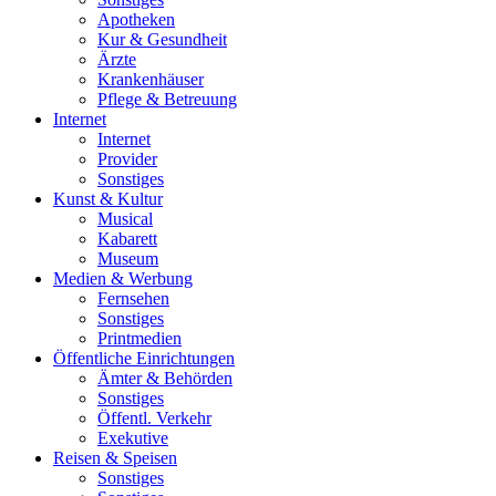
Apotheken
Kur & Gesundheit
Ärzte
Krankenhäuser
Pflege & Betreuung
Internet
Internet
Provider
Sonstiges
Kunst & Kultur
Musical
Kabarett
Museum
Medien & Werbung
Fernsehen
Sonstiges
Printmedien
Öffentliche Einrichtungen
Ämter & Behörden
Sonstiges
Öffentl. Verkehr
Exekutive
Reisen & Speisen
Sonstiges