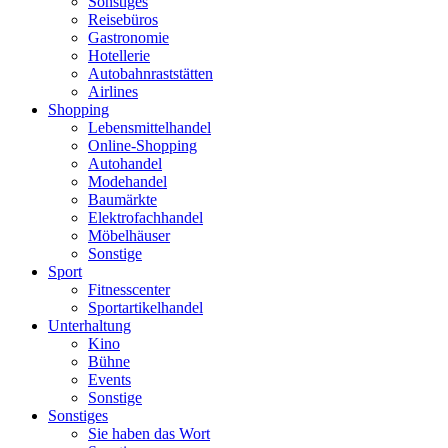
Sonstiges
Reisebüros
Gastronomie
Hotellerie
Autobahnraststätten
Airlines
Shopping
Lebensmittelhandel
Online-Shopping
Autohandel
Modehandel
Baumärkte
Elektrofachhandel
Möbelhäuser
Sonstige
Sport
Fitnesscenter
Sportartikelhandel
Unterhaltung
Kino
Bühne
Events
Sonstige
Sonstiges
Sie haben das Wort