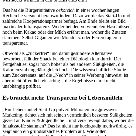
Das hat die Bürgerinitiative
oekoreich
in einer wochenlangen
Recherche versucht herauszufinden. Dazu wurde das Start-Up und
zahlreiche Kooperationspartner befragt. Am Ende bleibt ein Bild
maximaler Intransparenz. Weder bei den verwendeten Haselnüssen,
noch beim Kakao oder der Milch erfährt man, woher die Zutaten
stammen. Selbst Giganten wie Mondelez oder Ferrero agieren
transparenter.
Obwohl als „zuckerfrei“ und damit gesündere Alternative
beworben, fällt der Snack bei einer Diätologin klar durch. Der
Fettgehalt sei sogar noch höher als bei anderen Süßigkeiten, die
Kalorienzahl ungefähr gleich hoch. Die wissenschaftliche Studie
zum Zuckerersatz, auf die „Neoh“ in seiner Werbung hinweist, ist
aber nicht öffentlich einsichtig – die Ergebnisse damit nicht
unabhängig prüfbar.
Es braucht mehr Transparenz bei Lebensmitteln
„Ein Lebensmittel-Start-Up pulvert Millionen in aggressives
Marketing, richtet sich mit seinen vermeintlich besseren Süßigkeiten
gezielt an Kinder & Jugendliche – und verschweigt dabei, woher die
Inhaltsstoffe stammen? Das ist nicht nur hochgradig merkwürdig, es
zeigt auch ein grundsätzliches Problem auf. Wie sollen