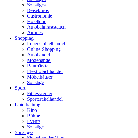
Sonstiges
Reisebüros
Gastronomie
Hotellerie
Autobahnraststätten
Airlines
Shopping
Lebensmittelhandel
Online-Shopping
Autohandel
Modehandel
Baumärkte
Elektrofachhandel
Möbelhäuser
Sonstige
Sport
Fitnesscenter
Sportartikelhandel
Unterhaltung
Kino
Bühne
Events
Sonstige
Sonstiges
Sie haben das Wort