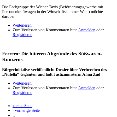
Die Fachgruppe der Wiener Taxis (Beförderungsgewerbe mit
Personenkraftwagen in der Wirtschaftskammer Wien) möchte
darüber
Weiterlesen
über WK Wien warnt: Vorsicht bei Fahrtendienst-
Zum Verfassen von Kommentaren bitte
Bestellungen
Anmelden
oder
Registrieren
.
Ferrero: Die bitteren Abgründe des Süßwaren-
Konzerns
Bürgerinitiative veröffentlicht Dossier über Verbrechen des
„Nutella“-Giganten und lädt Justizministerin Alma Zad
Weiterlesen
über Ferrero: Die bitteren Abgründe des Süßwaren-
Zum Verfassen von Kommentaren bitte
Konzerns
Anmelden
oder
Registrieren
.
« erste Seite
Seiten
‹ vorherige Seite
…