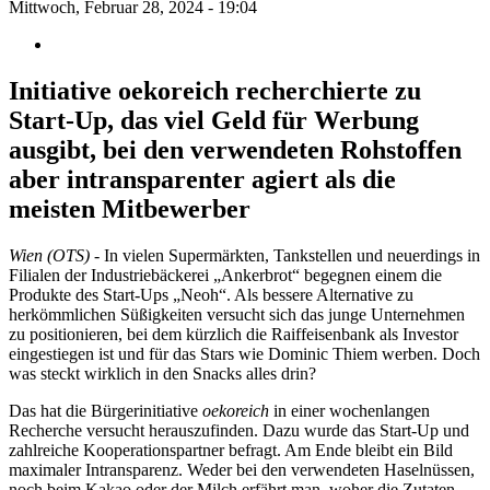
Mittwoch, Februar 28, 2024 - 19:04
Initiative oekoreich recherchierte zu
Start-Up, das viel Geld für Werbung
ausgibt, bei den verwendeten Rohstoffen
aber intransparenter agiert als die
meisten Mitbewerber
Wien (OTS)
- In vielen Supermärkten, Tankstellen und neuerdings in
Filialen der Industriebäckerei „Ankerbrot“ begegnen einem die
Produkte des Start-Ups „Neoh“. Als bessere Alternative zu
herkömmlichen Süßigkeiten versucht sich das junge Unternehmen
zu positionieren, bei dem kürzlich die Raiffeisenbank als Investor
eingestiegen ist und für das Stars wie Dominic Thiem werben. Doch
was steckt wirklich in den Snacks alles drin?
Das hat die Bürgerinitiative
oekoreich
in einer wochenlangen
Recherche versucht herauszufinden. Dazu wurde das Start-Up und
zahlreiche Kooperationspartner befragt. Am Ende bleibt ein Bild
maximaler Intransparenz. Weder bei den verwendeten Haselnüssen,
noch beim Kakao oder der Milch erfährt man, woher die Zutaten