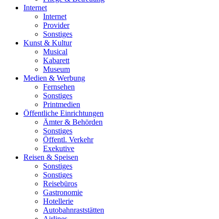
Internet
Internet
Provider
Sonstiges
Kunst & Kultur
Musical
Kabarett
Museum
Medien & Werbung
Fernsehen
Sonstiges
Printmedien
Öffentliche Einrichtungen
Ämter & Behörden
Sonstiges
Öffentl. Verkehr
Exekutive
Reisen & Speisen
Sonstiges
Sonstiges
Reisebüros
Gastronomie
Hotellerie
Autobahnraststätten
Airlines