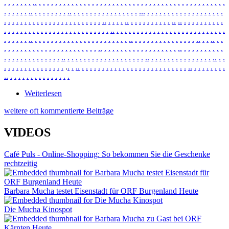
.
.
.
.
.
.
.
.
.
.
.
.
.
.
.
.
.
.
.
.
.
.
.
.
.
.
.
.
.
.
.
.
.
.
.
.
.
.
.
.
.
.
.
.
.
.
.
.
.
.
.
.
.
.
.
.
.
.
.
.
.
.
.
.
.
.
.
.
.
.
.
.
.
.
.
.
.
.
.
.
.
.
.
.
.
.
.
.
.
.
.
.
.
.
.
.
.
.
.
.
.
.
.
.
.
.
.
.
.
.
.
.
.
.
.
.
.
.
.
.
.
.
.
.
.
.
.
.
.
.
.
.
.
.
.
.
.
.
.
.
.
.
.
.
.
.
.
.
.
.
.
.
.
.
.
.
.
.
.
.
.
.
.
.
.
.
.
.
.
.
.
.
.
.
.
.
.
.
.
.
.
.
.
.
.
.
.
.
.
.
.
.
.
.
.
.
.
.
.
.
.
.
.
.
.
.
.
.
.
.
.
.
.
.
.
.
.
.
.
.
.
.
.
.
.
.
.
.
.
.
.
.
.
.
.
.
.
.
.
.
.
.
.
.
.
.
.
.
.
.
.
.
.
.
.
.
.
.
.
.
.
.
.
.
.
.
.
.
.
.
.
.
.
.
.
.
.
.
.
.
.
.
.
.
.
.
.
.
.
.
.
.
.
.
.
.
.
.
.
.
.
.
.
.
.
.
.
.
.
.
.
.
.
.
.
.
.
.
.
.
.
.
.
.
.
.
.
.
.
.
.
.
.
.
.
.
.
.
.
.
.
.
.
.
.
.
.
.
.
.
.
.
.
.
.
.
.
.
.
.
.
.
.
.
.
.
.
.
.
.
.
.
.
.
.
.
.
.
.
.
.
.
.
.
.
.
.
.
.
.
.
.
.
.
.
.
.
.
.
.
.
.
.
.
.
.
.
.
.
.
.
.
.
.
.
.
.
.
.
.
.
.
.
.
.
.
.
.
.
.
.
.
.
.
.
.
.
.
.
.
.
.
.
.
.
.
.
.
.
.
.
.
.
.
.
.
.
.
.
.
.
.
Weiterlesen
über News Ne2670
weitere oft kommentierte Beiträge
VIDEOS
Café Puls - Online-Shopping: So bekommen Sie die Geschenke
rechtzeitig
Barbara Mucha testet Eisenstadt für ORF Burgenland Heute
Die Mucha Kinospot