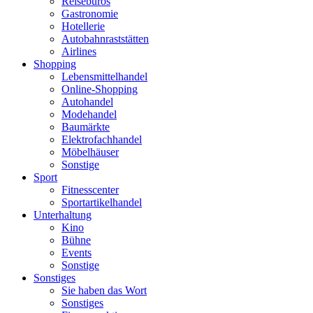
Reisebüros
Gastronomie
Hotellerie
Autobahnraststätten
Airlines
Shopping
Lebensmittelhandel
Online-Shopping
Autohandel
Modehandel
Baumärkte
Elektrofachhandel
Möbelhäuser
Sonstige
Sport
Fitnesscenter
Sportartikelhandel
Unterhaltung
Kino
Bühne
Events
Sonstige
Sonstiges
Sie haben das Wort
Sonstiges