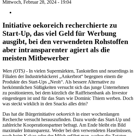
Mittwoch, Februar 28, 2024 - 19:04
Initiative oekoreich recherchierte zu
Start-Up, das viel Geld für Werbung
ausgibt, bei den verwendeten Rohstoffen
aber intransparenter agiert als die
meisten Mitbewerber
Wien (OTS)
- In vielen Supermärkten, Tankstellen und neuerdings in
Filialen der Industriebäckerei „Ankerbrot“ begegnen einem die
Produkte des Start-Ups „Neoh“. Als bessere Alternative zu
herkömmlichen Süßigkeiten versucht sich das junge Unternehmen
zu positionieren, bei dem kürzlich die Raiffeisenbank als Investor
eingestiegen ist und für das Stars wie Dominic Thiem werben. Doch
was steckt wirklich in den Snacks alles drin?
Das hat die Bürgerinitiative
oekoreich
in einer wochenlangen
Recherche versucht herauszufinden. Dazu wurde das Start-Up und
zahlreiche Kooperationspartner befragt. Am Ende bleibt ein Bild
maximaler Intransparenz. Weder bei den verwendeten Haselnüssen,
noch beim Kakao oder der Milch erfährt man, woher die Zutaten