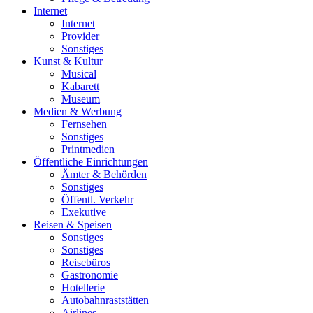
Internet
Internet
Provider
Sonstiges
Kunst & Kultur
Musical
Kabarett
Museum
Medien & Werbung
Fernsehen
Sonstiges
Printmedien
Öffentliche Einrichtungen
Ämter & Behörden
Sonstiges
Öffentl. Verkehr
Exekutive
Reisen & Speisen
Sonstiges
Sonstiges
Reisebüros
Gastronomie
Hotellerie
Autobahnraststätten
Airlines