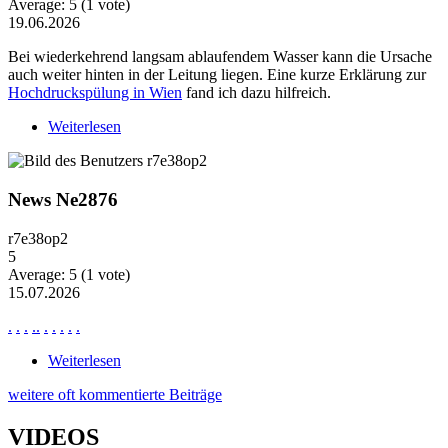
Average:
5
(
1
vote)
19.06.2026
Bei wiederkehrend langsam ablaufendem Wasser kann die Ursache
auch weiter hinten in der Leitung liegen. Eine kurze Erklärung zur
Hochdruckspülung in Wien
fand ich dazu hilfreich.
Weiterlesen
über Wiederkehrende Probleme mit langsam
ablaufendem Wasser
News Ne2876
r7e38op2
5
Average:
5
(
1
vote)
15.07.2026
.
.
.
.
.
.
.
.
.
.
Weiterlesen
über News Ne2876
weitere oft kommentierte Beiträge
VIDEOS