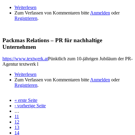
Weiterlesen
über Volksbank-Belegschaft beweist großes Herz
Zum Verfassen von Kommentaren bitte
für VinziDorf
Anmelden
oder
Registrieren
.
Packmas Relations – PR für nachhaltige
Unternehmen
https://www.textwerk.at
Pünktlich zum 10-jährigen Jubiläum der PR-
Agentur textwerk l
Weiterlesen
über Packmas Relations – PR für nachhaltige
Zum Verfassen von Kommentaren bitte
Unternehmen
Anmelden
oder
Registrieren
.
« erste Seite
Seiten
‹ vorherige Seite
…
11
12
13
14