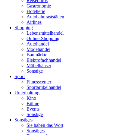
Reisebüros
Gastronomie
Hotellerie
Autobahnraststätten
Airlines
Shopping
Lebensmittelhandel
Online-Shopping
Autohandel
Modehandel
Baumärkte
Elektrofachhandel
Möbelhäuser
Sonstige
Sport
Fitnesscenter
Sportartikelhandel
Unterhaltung
Kino
Bühne
Events
Sonstige
Sonstiges
Sie haben das Wort
Sonstiges