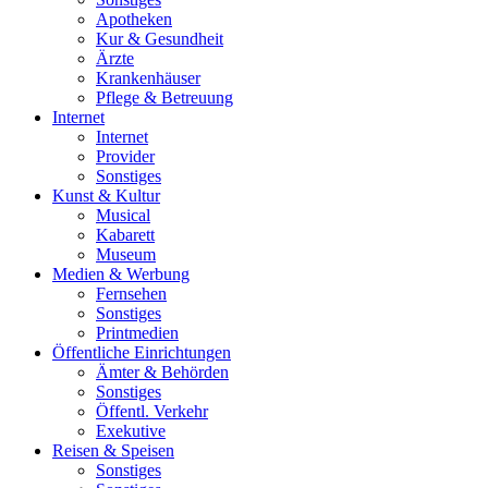
Apotheken
Kur & Gesundheit
Ärzte
Krankenhäuser
Pflege & Betreuung
Internet
Internet
Provider
Sonstiges
Kunst & Kultur
Musical
Kabarett
Museum
Medien & Werbung
Fernsehen
Sonstiges
Printmedien
Öffentliche Einrichtungen
Ämter & Behörden
Sonstiges
Öffentl. Verkehr
Exekutive
Reisen & Speisen
Sonstiges