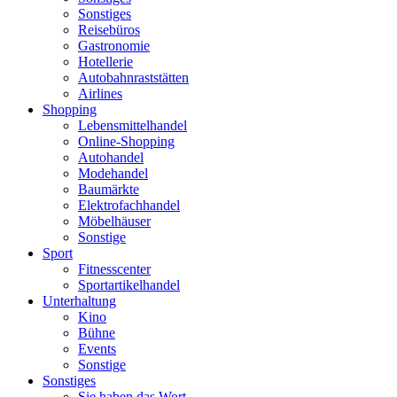
Sonstiges
Reisebüros
Gastronomie
Hotellerie
Autobahnraststätten
Airlines
Shopping
Lebensmittelhandel
Online-Shopping
Autohandel
Modehandel
Baumärkte
Elektrofachhandel
Möbelhäuser
Sonstige
Sport
Fitnesscenter
Sportartikelhandel
Unterhaltung
Kino
Bühne
Events
Sonstige
Sonstiges
Sie haben das Wort