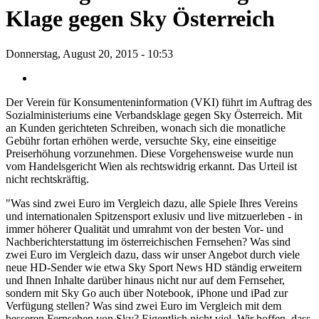
Klage gegen Sky Österreich
Donnerstag, August 20, 2015 - 10:53
Der Verein für Konsumenteninformation (VKI) führt im Auftrag des
Sozialministeriums eine Verbandsklage gegen Sky Österreich. Mit
an Kunden gerichteten Schreiben, wonach sich die monatliche
Gebühr fortan erhöhen werde, versuchte Sky, eine einseitige
Preiserhöhung vorzunehmen. Diese Vorgehensweise wurde nun
vom Handelsgericht Wien als rechtswidrig erkannt. Das Urteil ist
nicht rechtskräftig.
"Was sind zwei Euro im Vergleich dazu, alle Spiele Ihres Vereins
und internationalen Spitzensport exlusiv und live mitzuerleben - in
immer höherer Qualität und umrahmt von der besten Vor- und
Nachberichterstattung im österreichischen Fernsehen? Was sind
zwei Euro im Vergleich dazu, dass wir unser Angebot durch viele
neue HD-Sender wie etwa Sky Sport News HD ständig erweitern
und Ihnen Inhalte darüber hinaus nicht nur auf dem Fernseher,
sondern mit Sky Go auch über Notebook, iPhone und iPad zur
Verfügung stellen? Was sind zwei Euro im Vergleich mit dem
besseren Fernsehen von Sky? Eigentlich nicht viel. Wir hoffen, dass