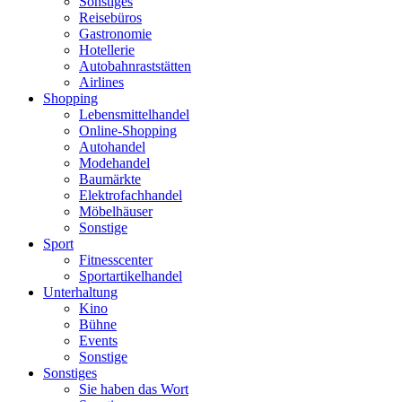
Sonstiges
Reisebüros
Gastronomie
Hotellerie
Autobahnraststätten
Airlines
Shopping
Lebensmittelhandel
Online-Shopping
Autohandel
Modehandel
Baumärkte
Elektrofachhandel
Möbelhäuser
Sonstige
Sport
Fitnesscenter
Sportartikelhandel
Unterhaltung
Kino
Bühne
Events
Sonstige
Sonstiges
Sie haben das Wort