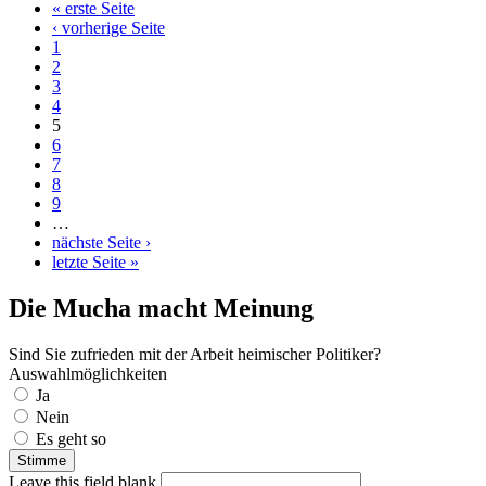
« erste Seite
‹ vorherige Seite
1
2
3
4
5
6
7
8
9
…
nächste Seite ›
letzte Seite »
Die Mucha macht Meinung
Sind Sie zufrieden mit der Arbeit heimischer Politiker?
Auswahlmöglichkeiten
Ja
Nein
Es geht so
Leave this field blank