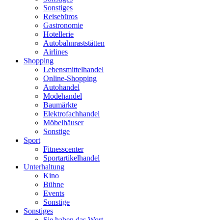
Sonstiges
Reisebüros
Gastronomie
Hotellerie
Autobahnraststätten
Airlines
Shopping
Lebensmittelhandel
Online-Shopping
Autohandel
Modehandel
Baumärkte
Elektrofachhandel
Möbelhäuser
Sonstige
Sport
Fitnesscenter
Sportartikelhandel
Unterhaltung
Kino
Bühne
Events
Sonstige
Sonstiges
Sie haben das Wort