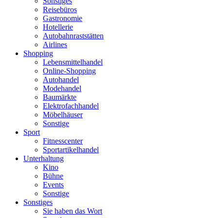
Sonstiges
Reisebüros
Gastronomie
Hotellerie
Autobahnraststätten
Airlines
Shopping
Lebensmittelhandel
Online-Shopping
Autohandel
Modehandel
Baumärkte
Elektrofachhandel
Möbelhäuser
Sonstige
Sport
Fitnesscenter
Sportartikelhandel
Unterhaltung
Kino
Bühne
Events
Sonstige
Sonstiges
Sie haben das Wort