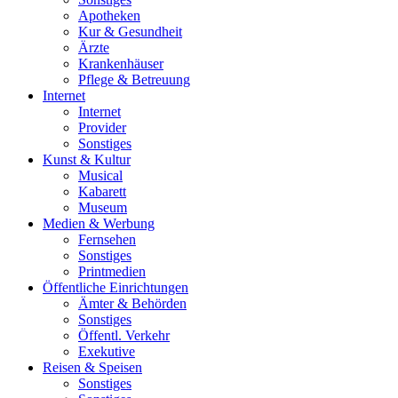
Apotheken
Kur & Gesundheit
Ärzte
Krankenhäuser
Pflege & Betreuung
Internet
Internet
Provider
Sonstiges
Kunst & Kultur
Musical
Kabarett
Museum
Medien & Werbung
Fernsehen
Sonstiges
Printmedien
Öffentliche Einrichtungen
Ämter & Behörden
Sonstiges
Öffentl. Verkehr
Exekutive
Reisen & Speisen
Sonstiges