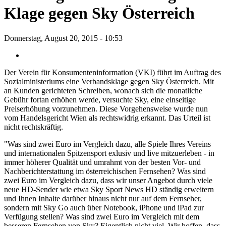
Klage gegen Sky Österreich
Donnerstag, August 20, 2015 - 10:53
Der Verein für Konsumenteninformation (VKI) führt im Auftrag des
Sozialministeriums eine Verbandsklage gegen Sky Österreich. Mit
an Kunden gerichteten Schreiben, wonach sich die monatliche
Gebühr fortan erhöhen werde, versuchte Sky, eine einseitige
Preiserhöhung vorzunehmen. Diese Vorgehensweise wurde nun
vom Handelsgericht Wien als rechtswidrig erkannt. Das Urteil ist
nicht rechtskräftig.
"Was sind zwei Euro im Vergleich dazu, alle Spiele Ihres Vereins
und internationalen Spitzensport exlusiv und live mitzuerleben - in
immer höherer Qualität und umrahmt von der besten Vor- und
Nachberichterstattung im österreichischen Fernsehen? Was sind
zwei Euro im Vergleich dazu, dass wir unser Angebot durch viele
neue HD-Sender wie etwa Sky Sport News HD ständig erweitern
und Ihnen Inhalte darüber hinaus nicht nur auf dem Fernseher,
sondern mit Sky Go auch über Notebook, iPhone und iPad zur
Verfügung stellen? Was sind zwei Euro im Vergleich mit dem
besseren Fernsehen von Sky? Eigentlich nicht viel. Wir hoffen, dass