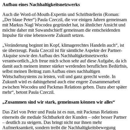
Aufbau eines Nachhaltigkeitsnetzwerks
Auch die Word-of-Mouth-Expertin und Schriftstellerin (Roman:
„Der blaue Peter“) Paula Czeczil, die vor einigen Jahren gemeinsam
mit Markus Nagl Wocodea gegründet hat, ist ähnlicher Ansicht und
möchte daher mit Suwandschieff gemeinsam die entscheidenden
Impulse für eine lebenswerte Zukunft setzen.
„Veränderung beginnt im Kopf, klimagerechtes Handeln auch“, ist
sie überzeugt. Paula Czeczil ist für sämtliche Aspekte der Partner-
Akquise sowie den Aufbau des Nachhaltigkeitsnetzwerks
verantwortlich.„Ich freue mich schon sehr auf diese Aufgabe, da ich
damit auch meinem immer stärker werdenden beruflichen Bedürfnis,
selbst meinen Beitrag zum Aufbau eines nachhaltigen
Wirtschaftssystems zu leisten, voll und ganz gerecht werde. In
Zukunft wird es dahingehend auch eine engere Zusammenarbeit
zwischen Wocodea und Packmas Relations geben. Dazu aber später
mehr“, betont Paula Czeczil.
„Zusammen sind wir stark, gemeinsam können wir alles“
Das Ziel von Peter und Paula ist es nun, mit Packmas Relations
einerseits die mediale Sichtbarkeit der Kunden – oder besser Partner
– deutlich zu steigern. Das bringt nicht nur ihnen mehr
Aufmerksamkeit, sondern treibt die Nachhaltigkeitsbewegung