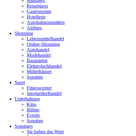
Sonstiges
Reisebüros
Gastronomie
Hotellerie
Autobahnraststätten
Airlines
Shopping
Lebensmittelhandel
Online-Shopping
Autohandel
Modehandel
Baumärkte
Elektrofachhandel
Möbelhäuser
Sonstige
Sport
Fitnesscenter
Sportartikelhandel
Unterhaltung
Kino
Bühne
Events
Sonstige
Sonstiges
Sie haben das Wort