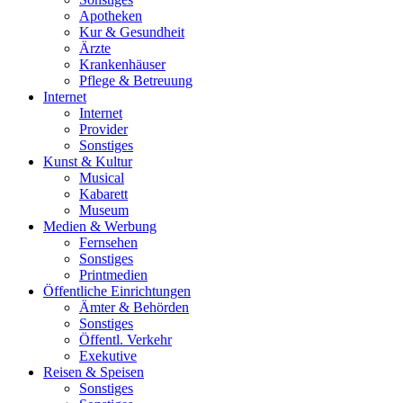
Apotheken
Kur & Gesundheit
Ärzte
Krankenhäuser
Pflege & Betreuung
Internet
Internet
Provider
Sonstiges
Kunst & Kultur
Musical
Kabarett
Museum
Medien & Werbung
Fernsehen
Sonstiges
Printmedien
Öffentliche Einrichtungen
Ämter & Behörden
Sonstiges
Öffentl. Verkehr
Exekutive
Reisen & Speisen
Sonstiges