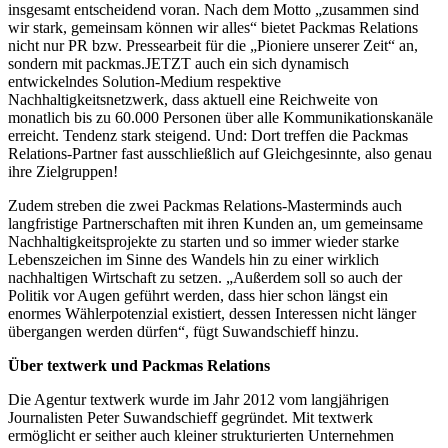
insgesamt entscheidend voran. Nach dem Motto „zusammen sind
wir stark, gemeinsam können wir alles“ bietet Packmas Relations
nicht nur PR bzw. Pressearbeit für die „Pioniere unserer Zeit“ an,
sondern mit packmas.JETZT auch ein sich dynamisch
entwickelndes Solution-Medium respektive
Nachhaltigkeitsnetzwerk, dass aktuell eine Reichweite von
monatlich bis zu 60.000 Personen über alle Kommunikationskanäle
erreicht. Tendenz stark steigend. Und: Dort treffen die Packmas
Relations-Partner fast ausschließlich auf Gleichgesinnte, also genau
ihre Zielgruppen!
Zudem streben die zwei Packmas Relations-Masterminds auch
langfristige Partnerschaften mit ihren Kunden an, um gemeinsame
Nachhaltigkeitsprojekte zu starten und so immer wieder starke
Lebenszeichen im Sinne des Wandels hin zu einer wirklich
nachhaltigen Wirtschaft zu setzen. „Außerdem soll so auch der
Politik vor Augen geführt werden, dass hier schon längst ein
enormes Wählerpotenzial existiert, dessen Interessen nicht länger
übergangen werden dürfen“, fügt Suwandschieff hinzu.
Über textwerk und Packmas Relations
Die Agentur textwerk wurde im Jahr 2012 vom langjährigen
Journalisten Peter Suwandschieff gegründet. Mit textwerk
ermöglicht er seither auch kleiner strukturierten Unternehmen