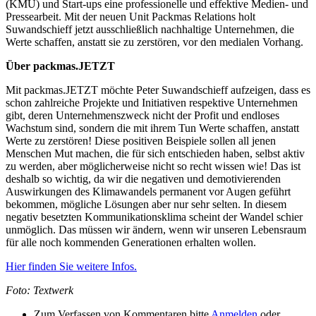
(KMU) und Start-ups eine professionelle und effektive Medien- und
Pressearbeit. Mit der neuen Unit Packmas Relations holt
Suwandschieff jetzt ausschließlich nachhaltige Unternehmen, die
Werte schaffen, anstatt sie zu zerstören, vor den medialen Vorhang.
Über packmas.JETZT
Mit packmas.JETZT möchte Peter Suwandschieff aufzeigen, dass es
schon zahlreiche Projekte und Initiativen respektive Unternehmen
gibt, deren Unternehmenszweck nicht der Profit und endloses
Wachstum sind, sondern die mit ihrem Tun Werte schaffen, anstatt
Werte zu zerstören! Diese positiven Beispiele sollen all jenen
Menschen Mut machen, die für sich entschieden haben, selbst aktiv
zu werden, aber möglicherweise nicht so recht wissen wie! Das ist
deshalb so wichtig, da wir die negativen und demotivierenden
Auswirkungen des Klimawandels permanent vor Augen geführt
bekommen, mögliche Lösungen aber nur sehr selten. In diesem
negativ besetzten Kommunikationsklima scheint der Wandel schier
unmöglich. Das müssen wir ändern, wenn wir unseren Lebensraum
für alle noch kommenden Generationen erhalten wollen.
Hier finden Sie weitere Infos.
Foto: Textwerk
Zum Verfassen von Kommentaren bitte
Anmelden
oder