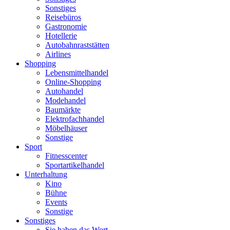
Sonstiges
Reisebüros
Gastronomie
Hotellerie
Autobahnraststätten
Airlines
Shopping
Lebensmittelhandel
Online-Shopping
Autohandel
Modehandel
Baumärkte
Elektrofachhandel
Möbelhäuser
Sonstige
Sport
Fitnesscenter
Sportartikelhandel
Unterhaltung
Kino
Bühne
Events
Sonstige
Sonstiges
Sie haben das Wort