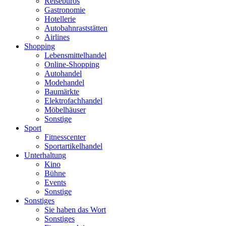
Reisebüros
Gastronomie
Hotellerie
Autobahnraststätten
Airlines
Shopping
Lebensmittelhandel
Online-Shopping
Autohandel
Modehandel
Baumärkte
Elektrofachhandel
Möbelhäuser
Sonstige
Sport
Fitnesscenter
Sportartikelhandel
Unterhaltung
Kino
Bühne
Events
Sonstige
Sonstiges
Sie haben das Wort
Sonstiges