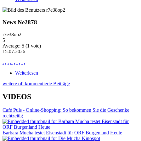
ablaufendem Wasser
News Ne2878
r7e38op2
5
Average:
5
(
1
vote)
15.07.2026
.
.
.
.
.
.
.
.
.
.
Weiterlesen
über News Ne2878
weitere oft kommentierte Beiträge
VIDEOS
Café Puls - Online-Shopping: So bekommen Sie die Geschenke
rechtzeitig
Barbara Mucha testet Eisenstadt für ORF Burgenland Heute