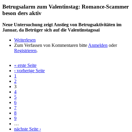
Betrugsalarm zum Valentinstag: Romance-Scammer
beson ders aktiv
Neue Untersuchung zeigt Anstieg von Betrugsaktivitäten im
Januar, da Betrüger sich auf die Valentinstagssai
Weiterlesen
über Betrugsalarm zum Valentinstag: Romance-
Zum Verfassen von Kommentaren bitte
Scammer beson ders aktiv
Anmelden
oder
Registrieren
.
« erste Seite
Seiten
‹ vorherige Seite
1
2
3
4
5
6
7
8
9
…
nächste Seite ›