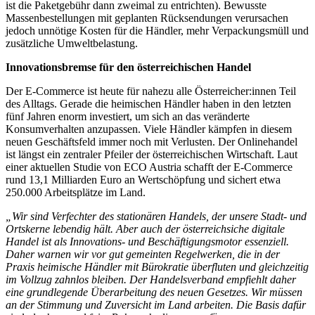
ist die Paketgebühr dann zweimal zu entrichten). Bewusste
Massenbestellungen mit geplanten Rücksendungen verursachen
jedoch unnötige Kosten für die Händler, mehr Verpackungsmüll und
zusätzliche Umweltbelastung.
Innovationsbremse für den österreichischen Handel
Der E-Commerce ist heute für nahezu alle Österreicher:innen Teil
des Alltags. Gerade die heimischen Händler haben in den letzten
fünf Jahren enorm investiert, um sich an das veränderte
Konsumverhalten anzupassen. Viele Händler kämpfen in diesem
neuen Geschäftsfeld immer noch mit Verlusten. Der Onlinehandel
ist längst ein zentraler Pfeiler der österreichischen Wirtschaft. Laut
einer aktuellen Studie von ECO Austria schafft der E-Commerce
rund 13,1 Milliarden Euro an Wertschöpfung und sichert etwa
250.000 Arbeitsplätze im Land.
„Wir sind Verfechter des stationären Handels, der unsere Stadt- und
Ortskerne lebendig hält. Aber auch der österreichsiche digitale
Handel ist als Innovations- und Beschäftigungsmotor essenziell.
Daher warnen wir vor gut gemeinten Regelwerken, die in der
Praxis heimische Händler mit Bürokratie überfluten und gleichzeitig
im Vollzug zahnlos
bleiben. Der Handelsverband empfiehlt daher
eine grundlegende Überarbeitung des neuen Gesetzes. Wir müssen
an der Stimmung und Zuversicht im Land arbeiten. Die Basis dafür