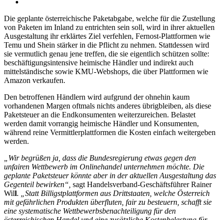
Die geplante österreichische Paketabgabe, welche für die Zustellung
von Paketen im Inland zu entrichten sein soll, wird in ihrer aktuellen
Ausgestaltung ihr erklärtes Ziel verfehlen, Fernost-Plattformen wie
Temu und Shein stärker in die Pflicht zu nehmen. Stattdessen wird
sie vermutlich genau jene treffen, die sie eigentlich schützen sollte:
beschäftigungsintensive heimische Händler und indirekt auch
mittelständische sowie KMU-Webshops, die über Plattformen wie
Amazon verkaufen.
Den betroffenen Händlern wird aufgrund der ohnehin kaum
vorhandenen Margen oftmals nichts anderes übrigbleiben, als diese
Paketsteuer an die Endkonsumenten weiterzureichen. Belastet
werden damit vorrangig heimische Händler und Konsumenten,
während reine Vermittlerplattformen die Kosten einfach weitergeben
werden.
„Wir begrüßen ja, dass die Bundesregierung etwas gegen den
unfairen Wettbewerb im Onlinehandel unternehmen möchte. Die
geplante Paketsteuer könnte aber in der aktuellen Ausgestaltung das
Gegenteil bewirken“,
sagt Handelsverband-Geschäftsführer Rainer
Wil
l
.
„Statt Billigstplattformen aus Drittstaaten, welche Österreich
mit gefährlichen Produkten überfluten, fair zu besteuern, schafft sie
eine systematische Wettbewerbsbenachteiligung für den
österreichischen Handel und eine zusätzliche Kostenbelastung für