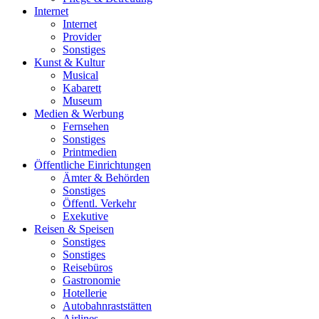
Internet
Internet
Provider
Sonstiges
Kunst & Kultur
Musical
Kabarett
Museum
Medien & Werbung
Fernsehen
Sonstiges
Printmedien
Öffentliche Einrichtungen
Ämter & Behörden
Sonstiges
Öffentl. Verkehr
Exekutive
Reisen & Speisen
Sonstiges
Sonstiges
Reisebüros
Gastronomie
Hotellerie
Autobahnraststätten
Airlines