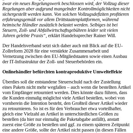
zwar ein neues Regelungswerk beschlossen wird, der Vollzug dieser
Regelungen aber aufgrund mangelnder Kontrollmöglichkeiten nicht
sichergestellt werden kann. Von solchen Vollzugsdefiziten profitieren
erfahrungsgemäß vor allem Drittstaatenplattformen, während
heimische Händler zusätzlich belastet werden. Selbiges ist bei
Steuern, Zoll- und Abfallwirtschaftsgebühren leider seit vielen
Jahren gelebte Praxis“,
erklärt Handelssprecher Rainer Will.
Der Handelsverband setzt sich daher auch mit Blick auf die EU-
Zollreform 2028 für eine verstärkte Zusammenarbeit und
Vernetzung zwischen den EU-Mitgliedstaaten sowie einen Ausbau
der IT-Infrastruktur der Zoll- und Steuerbehörden ein.
Onlinehändler befürchten kontraproduktive Umwelteffekte
Überdies soll die entstandene Steuerschuld nach der Zustellung
eines Pakets nicht mehr wegfallen – auch wenn die bestellten Artikel
vom Empfänger retourniert werden. Dies könnte dazu führen, dass
die Kunden einmalig möglichst viele Artikel bestellen, wobei von
vornherein die Intention besteht, den Großteil dieser Artikel wieder
zu retournieren. So ist es für den Verbraucher etwa vorteilhafter,
gleich eine Vielzahl an Artikel in unterschiedlichen Größen zu
bestellen (da hier nur einmalig die Paketabgabe anfällt), anstatt
zuerst eine Größe zu bestellen und ggf. zu einem späteren Zeitpunkt
eine andere Größe, sollte der Artikel nicht passen (in diesen Fällen