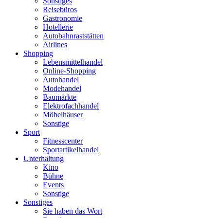
Sonstiges
Reisebüros
Gastronomie
Hotellerie
Autobahnraststätten
Airlines
Shopping
Lebensmittelhandel
Online-Shopping
Autohandel
Modehandel
Baumärkte
Elektrofachhandel
Möbelhäuser
Sonstige
Sport
Fitnesscenter
Sportartikelhandel
Unterhaltung
Kino
Bühne
Events
Sonstige
Sonstiges
Sie haben das Wort