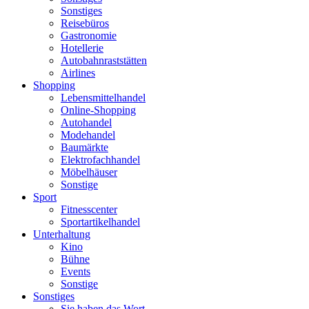
Sonstiges
Reisebüros
Gastronomie
Hotellerie
Autobahnraststätten
Airlines
Shopping
Lebensmittelhandel
Online-Shopping
Autohandel
Modehandel
Baumärkte
Elektrofachhandel
Möbelhäuser
Sonstige
Sport
Fitnesscenter
Sportartikelhandel
Unterhaltung
Kino
Bühne
Events
Sonstige
Sonstiges
Sie haben das Wort