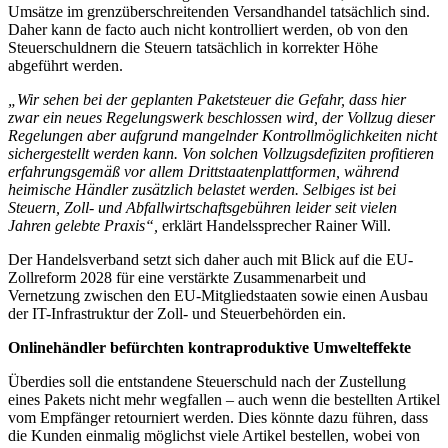
Umsätze im grenzüberschreitenden Versandhandel tatsächlich sind.
Daher kann de facto auch nicht kontrolliert werden, ob von den
Steuerschuldnern die Steuern tatsächlich in korrekter Höhe
abgeführt werden.
„Wir sehen bei der geplanten Paketsteuer die Gefahr, dass hier
zwar ein neues Regelungswerk beschlossen wird, der Vollzug dieser
Regelungen aber aufgrund mangelnder Kontrollmöglichkeiten nicht
sichergestellt werden kann. Von solchen Vollzugsdefiziten profitieren
erfahrungsgemäß vor allem Drittstaatenplattformen, während
heimische Händler zusätzlich belastet werden. Selbiges ist bei
Steuern, Zoll- und Abfallwirtschaftsgebühren leider seit vielen
Jahren gelebte Praxis“,
erklärt Handelssprecher Rainer Will.
Der Handelsverband setzt sich daher auch mit Blick auf die EU-
Zollreform 2028 für eine verstärkte Zusammenarbeit und
Vernetzung zwischen den EU-Mitgliedstaaten sowie einen Ausbau
der IT-Infrastruktur der Zoll- und Steuerbehörden ein.
Onlinehändler befürchten kontraproduktive Umwelteffekte
Überdies soll die entstandene Steuerschuld nach der Zustellung
eines Pakets nicht mehr wegfallen – auch wenn die bestellten Artikel
vom Empfänger retourniert werden. Dies könnte dazu führen, dass
die Kunden einmalig möglichst viele Artikel bestellen, wobei von