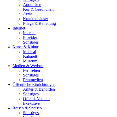
Apotheken
Kur & Gesundheit
Ärzte
Krankenhäuser
Pflege & Betreuung
Internet
Internet
Provider
Sonstiges
Kunst & Kultur
Musical
Kabarett
Museum
Medien & Werbung
Fernsehen
Sonstiges
Printmedien
Öffentliche Einrichtungen
Ämter & Behörden
Sonstiges
Öffentl. Verkehr
Exekutive
Reisen & Speisen
Sonstiges