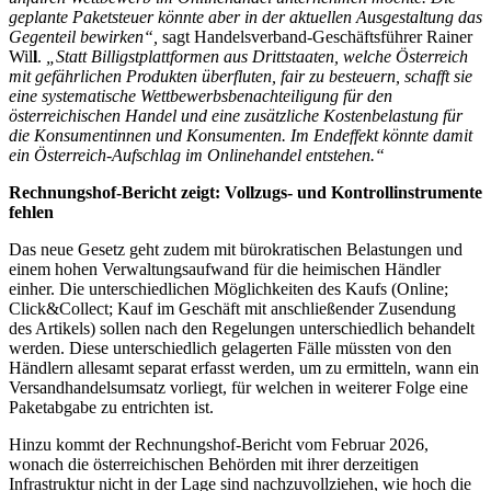
geplante Paketsteuer könnte aber in der aktuellen Ausgestaltung das
Gegenteil bewirken“,
sagt Handelsverband-Geschäftsführer Rainer
Wil
l
.
„Statt Billigstplattformen aus Drittstaaten, welche Österreich
mit gefährlichen Produkten überfluten, fair zu besteuern, schafft sie
eine systematische Wettbewerbsbenachteiligung für den
österreichischen Handel und eine zusätzliche Kostenbelastung für
die Konsumentinnen und Konsumenten. Im Endeffekt könnte damit
ein Österreich-Aufschlag im Onlinehandel entstehen.“
Rechnungshof-Bericht zeigt: Vollzugs- und Kontrollinstrumente
fehlen
Das neue Gesetz geht zudem mit bürokratischen Belastungen und
einem hohen Verwaltungsaufwand für die heimischen Händler
einher. Die unterschiedlichen Möglichkeiten des Kaufs (Online;
Click&Collect; Kauf im Geschäft mit anschließender Zusendung
des Artikels) sollen nach den Regelungen unterschiedlich behandelt
werden. Diese unterschiedlich gelagerten Fälle müssten von den
Händlern allesamt separat erfasst werden, um zu ermitteln, wann ein
Versandhandelsumsatz vorliegt, für welchen in weiterer Folge eine
Paketabgabe zu entrichten ist.
Hinzu kommt der Rechnungshof-Bericht vom Februar 2026,
wonach die österreichischen Behörden mit ihrer derzeitigen
Infrastruktur nicht in der Lage sind nachzuvollziehen, wie hoch die