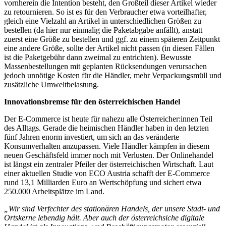
vornherein die Intention besteht, den Großteil dieser Artikel wieder
zu retournieren. So ist es für den Verbraucher etwa vorteilhafter,
gleich eine Vielzahl an Artikel in unterschiedlichen Größen zu
bestellen (da hier nur einmalig die Paketabgabe anfällt), anstatt
zuerst eine Größe zu bestellen und ggf. zu einem späteren Zeitpunkt
eine andere Größe, sollte der Artikel nicht passen (in diesen Fällen
ist die Paketgebühr dann zweimal zu entrichten). Bewusste
Massenbestellungen mit geplanten Rücksendungen verursachen
jedoch unnötige Kosten für die Händler, mehr Verpackungsmüll und
zusätzliche Umweltbelastung.
Innovationsbremse für den österreichischen Handel
Der E-Commerce ist heute für nahezu alle Österreicher:innen Teil
des Alltags. Gerade die heimischen Händler haben in den letzten
fünf Jahren enorm investiert, um sich an das veränderte
Konsumverhalten anzupassen. Viele Händler kämpfen in diesem
neuen Geschäftsfeld immer noch mit Verlusten. Der Onlinehandel
ist längst ein zentraler Pfeiler der österreichischen Wirtschaft. Laut
einer aktuellen Studie von ECO Austria schafft der E-Commerce
rund 13,1 Milliarden Euro an Wertschöpfung und sichert etwa
250.000 Arbeitsplätze im Land.
„Wir sind Verfechter des stationären Handels, der unsere Stadt- und
Ortskerne lebendig hält. Aber auch der österreichsiche digitale