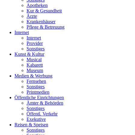
Apotheken
Kur & Gesundheit
Ärzte
Krankenhäuser
Pflege & Betreuung
Internet
Internet
Provider
Sonstiges
Kunst & Kultur
Musical
Kabarett
Museum
Medien & Werbung
Fernsehen
Sonstiges
Printmedien
Öffentliche Einrichtungen
Ämter & Behörden
Sonstiges
Öffentl. Verkehr
Exekutive
Reisen & Speisen
Sonstiges