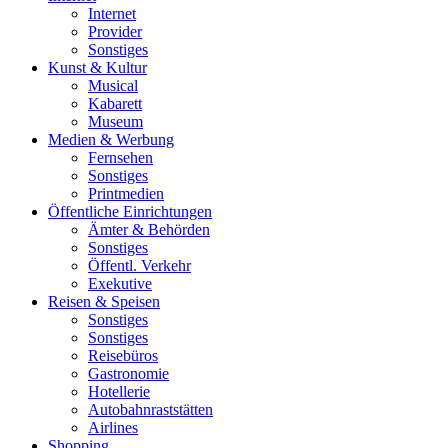
Internet
Provider
Sonstiges
Kunst & Kultur
Musical
Kabarett
Museum
Medien & Werbung
Fernsehen
Sonstiges
Printmedien
Öffentliche Einrichtungen
Ämter & Behörden
Sonstiges
Öffentl. Verkehr
Exekutive
Reisen & Speisen
Sonstiges
Sonstiges
Reisebüros
Gastronomie
Hotellerie
Autobahnraststätten
Airlines
Shopping