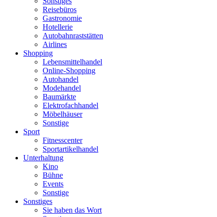
Sonstiges
Reisebüros
Gastronomie
Hotellerie
Autobahnraststätten
Airlines
Shopping
Lebensmittelhandel
Online-Shopping
Autohandel
Modehandel
Baumärkte
Elektrofachhandel
Möbelhäuser
Sonstige
Sport
Fitnesscenter
Sportartikelhandel
Unterhaltung
Kino
Bühne
Events
Sonstige
Sonstiges
Sie haben das Wort