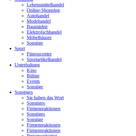
Lebensmittelhandel
Online-Shopping
Autohandel
Modehandel
Baumärkte
Elektrofachhandel
Möbelhäuser
Sonstige
Sport
Fitnesscenter
Sportartikelhandel
Unterhaltung
Kino
Bühne
Events
Sonstige
Sonstiges
Sie haben das Wort
Sonstiges
Firmenreaktionen
Sonstiges
Sonstige
Firmenreaktionen
Firmenreaktionen
Preismonitoring