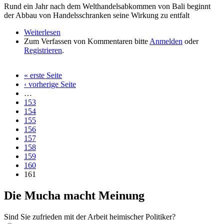
Rund ein Jahr nach dem Welthandelsabkommen von Bali beginnt
der Abbau von Handelsschranken seine Wirkung zu entfalt
Weiterlesen
über Handelsschranken-Abbau zeigt bereits erste
Zum Verfassen von Kommentaren bitte
Erfolge
Anmelden
oder
Registrieren
.
« erste Seite
Seiten
‹ vorherige Seite
…
153
154
155
156
157
158
159
160
161
Die Mucha macht Meinung
Sind Sie zufrieden mit der Arbeit heimischer Politiker?