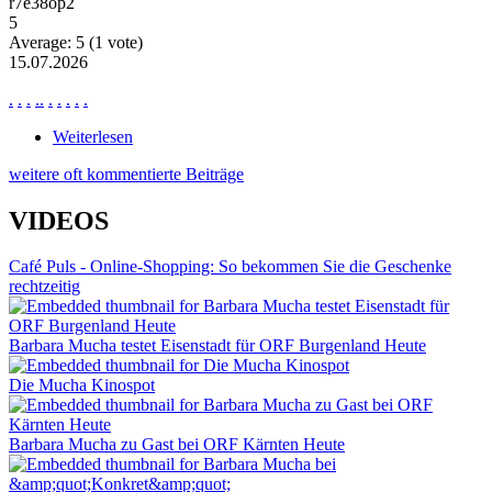
r7e38op2
5
Average:
5
(
1
vote)
15.07.2026
.
.
.
.
.
.
.
.
.
.
Weiterlesen
über News Ne2876
weitere oft kommentierte Beiträge
VIDEOS
Café Puls - Online-Shopping: So bekommen Sie die Geschenke
rechtzeitig
Barbara Mucha testet Eisenstadt für ORF Burgenland Heute
Die Mucha Kinospot
Barbara Mucha zu Gast bei ORF Kärnten Heute