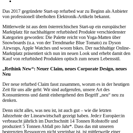
Das 2017 gegründete Start-up refurbed war zu Beginn als Anbieter
von professionell überholten Elektronik-Artikeln bekannt.
Mittlerweile ist aus dem österreichischen Start-up ein europäischer
Marktplatz für nachhaltigere refurbished Produkte verschiedenster
Kategorien geworden: Die Palette reicht von Yoga-Matten über
Snowboards (u.a. von der Trendmarke Blue Tomato) zu Dyson
Airwraps, Apple Watches und woom bikes. Der nachhaltige Online-
Marktplatz präsentiert sich nun im neuen Look und erhebt damit den
Kauf von refurbished Produkten optisch zum neuen Lebensstil.
„Rethink New“: Neuer Claim, neues Corporate Design, neues
Neu
Der neue refurbed Claim fasst zusammen, worum es in der heutigen
Zeit für uns alle geht: Wir sind aufgerufen, unsere Art des
Konsumierens und damit einhergehend den Begriff „neu“ neu zu
denken.
Denn nicht alles, was neu ist, ist auch gut – wie die letzten
Jahrzehnte der Linearwirtschaft gezeigt haben. Jede:r Europäer:in
verbraucht jährlich im Durchschnitt 14 Tonnen Rohstoffe und
produziert 5 Tonnen Abfall pro Jahr*. Dass das mit unseren
begrenzten Ressourcen nicht vereinbar ist, ist mittlerweile einer