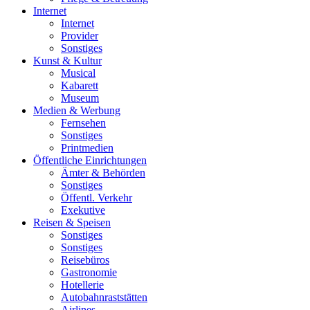
Internet
Internet
Provider
Sonstiges
Kunst & Kultur
Musical
Kabarett
Museum
Medien & Werbung
Fernsehen
Sonstiges
Printmedien
Öffentliche Einrichtungen
Ämter & Behörden
Sonstiges
Öffentl. Verkehr
Exekutive
Reisen & Speisen
Sonstiges
Sonstiges
Reisebüros
Gastronomie
Hotellerie
Autobahnraststätten
Airlines