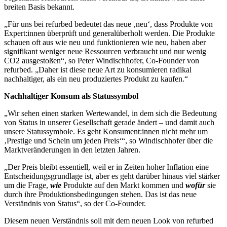
breiten Basis bekannt.
„Für uns bei refurbed bedeutet das neue ‚neu‘, dass Produkte von
Expert:innen überprüft und generalüberholt werden. Die Produkte
schauen oft aus wie neu und funktionieren wie neu, haben aber
signifikant weniger neue Ressourcen verbraucht und nur wenig
CO2 ausgestoßen“, so Peter Windischhofer, Co-Founder von
refurbed. „Daher ist diese neue Art zu konsumieren radikal
nachhaltiger, als ein neu produziertes Produkt zu kaufen.“
Nachhaltiger Konsum als Statussymbol
„Wir sehen einen starken Wertewandel, in dem sich die Bedeutung
von Status in unserer Gesellschaft gerade ändert – und damit auch
unsere Statussymbole. Es geht Konsument:innen nicht mehr um
‚Prestige und Schein um jeden Preis‘“, so Windischhofer über die
Marktveränderungen in den letzten Jahren.
„Der Preis bleibt essentiell, weil er in Zeiten hoher Inflation eine
Entscheidungsgrundlage ist, aber es geht darüber hinaus viel stärker
um die Frage,
wie
Produkte auf den Markt kommen und
wofür
sie
durch ihre Produktionsbedingungen stehen. Das ist das neue
Verständnis von Status“, so der Co-Founder.
Diesem neuen Verständnis soll mit dem neuen Look von refurbed