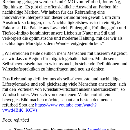
Rechnung getragen werden. Und CMO von refurbed, Jonny Ng,
fügt hinzu: „Es gibt eine offensichtliche Auswahl an Farben für
nachhaltige Marken. Wir haben für das Rebranding eine
innovativere Interpretation dieser Grundfarben gewählt, um zum
Ausdruck zu bringen, dass Nachhaltigkeitsbewusstsein ein Style-
Faktor ist. Die Palette aus Lavendel, Piniengrün, Frühlingsgrün und
Tiefsee-Indigo kombiniert unsere Liebe zur Natur mit Stil und
verkörpert die optimistische und moderne Haltung, mit der wir als
nachhaltiger Marktplatz dem Wandel entgegenblicken.“
„Wir erreichen heute deutlich mehr Menschen mit unserem Angebot,
als wir das zu Beginn für möglich gehalten hätten. Mit diesem
Selbstbewusstsein trauen wir uns auch, bestehende Definitionen und
Wirtschaftspraktiken zu hinterfragen und neu zu denken.
Das Rebranding definiert uns als selbstbewusste und nachhaltige
Lifestylemarke und soll gleichzeitig viele Menschen anstecken, sich
mit den Vorteilen von Kreislaufwirtschaft auseinanderzusetzen“, so
Windischhofer. Wer sich von dem neuen Markenauftritt ein
bewegtes Bild machen möchte, schaut am besten den neuen
refurbed Spot an:
https://www.youtube.com/watch?
v=wd4BiK_KCVs
Foto: refurbed
Zum Verfassen von Kommentaren bitte
Anmelden
oder