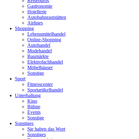
Reisebüros
Gastronomie
Hotellerie
Autobahnraststätten
Airlines
Shopping
Lebensmittelhandel
Online-Shopping
Autohandel
Modehandel
Baumärkte
Elektrofachhandel
Möbelhäuser
Sonstige
Sport
Fitnesscenter
Sportartikelhandel
Unterhaltung
Kino
Bühne
Events
Sonstige
Sonstiges
Sie haben das Wort
Sonstiges