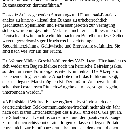
Zugangssperren durchzuführen."
Dass die Anlass gebenden Streaming- und Download-Portale -
analog zu kino.to - illegal den Zugang zu urheberrechtlich
geschützten Spielfilmen und Fernsehangeboten zur Verfügung
stellen, wurde im gesamten Verfahren nicht ernsthaft bestritten. In
Deutschland wird auch weiterhin nach den Betreibern dieser Seiten
wegen gewerbsmäßiger Urheberrechtsverletzungen,
Steuerhinterziehung, Geldwäsche und Erpressung gefahndet. Sie
sind nach wie vor auf der Flucht.
Dr. Werner Müller, Geschäftsführer des VAP, dazu: "Hier handelt es
sich weder um Bagatelldelikte noch um heroische Befreiungsakte,
sondern um eine Form organisierter Kriminalität. Die Akzeptanz
bestehender legaler Online-Angebote durch das Publikum zeigt,
dass ein legaler Markt möglich ist. Der unfaire Wettbewerb mit
scheinbar kostenlosen Piraterie-Angeboten muss, so gut es geht,
unterbunden werden."
VAP Präsident Winfred Kunze ergänzt: "Es stünde auch der
österreichischen Telekommunikationswirtschaft mehr als ein Jahr
nach den klaren Entscheidungen des EuGH und des OGH gut an,
die Situation zur Kenntnis zu nehmen und den positiven Aussagen
zum Urheberrechtsschutz Taten folgen zu lassen. Illegale Portale
tragen nicht zur Filmfinanzierung bei und schaden den Urhebern.