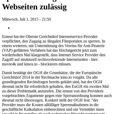
Webseiten zulässig
Mittwoch, Juli 1, 2015 - 21:50
Erneut hat der Oberste Gerichtshof Internetservice-Provider
verpflichtet, den Zugang zu illegalen Filmportalen zu sperren. In
einem weiteren, mit Unterstützung des Vereins für Anti-Piraterie
(VAP) geführten Verfahren hat das Höchstgericht jetzt zum
wiederholten Mal klargestellt, dass Internet Service Provider den
Zugriff auf strukturell rechtsverletzende Internetseiten - hier:
movie4k und kinox.to - blockieren müssen.
Damit bestätigt der OGH die Grundsätze, die der Europäische
Gerichtshof 2014 in der Rechtsache kino.to vorgibt. Da alle
grundlegenden Rechtsfragen bereits geklärt sind, hat der OGH
diesmal nicht für erforderlich gehalten, den EuGH ein zweites Mal
zu dieser Problematik anzurufen. Die erneut von den Providern
vorgebrachten Argumente gegen eine Sperranordnung konnten auch
diesmal nicht überzeugen. Konkret stellt der OGH fest: "der
Provider muss die Kosten allfälliger Sperrmaßnahmen in die
geschäftliche Kalkulation einberechnen und ein Vermittler muss
sowohl in finanzieller als auch technischer Hinsicht gerüstet sein,