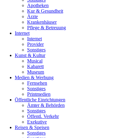
Apotheken
Kur & Gesundheit
Ärzte
Krankenhäuser
Pflege & Betreuung
Internet
Internet
Provider
Sonstiges
Kunst & Kultur
Musical
Kabarett
Museum
Medien & Werbung
Fernsehen
Sonstiges
Printmedien
Öffentliche Einrichtungen
Ämter & Behörden
Sonstiges
Öffentl. Verkehr
Exekutive
Reisen & Speisen
Sonstiges