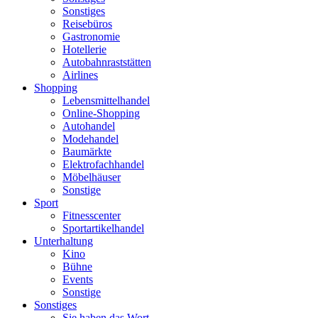
Sonstiges
Reisebüros
Gastronomie
Hotellerie
Autobahnraststätten
Airlines
Shopping
Lebensmittelhandel
Online-Shopping
Autohandel
Modehandel
Baumärkte
Elektrofachhandel
Möbelhäuser
Sonstige
Sport
Fitnesscenter
Sportartikelhandel
Unterhaltung
Kino
Bühne
Events
Sonstige
Sonstiges
Sie haben das Wort