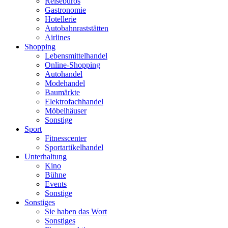
Reisebüros
Gastronomie
Hotellerie
Autobahnraststätten
Airlines
Shopping
Lebensmittelhandel
Online-Shopping
Autohandel
Modehandel
Baumärkte
Elektrofachhandel
Möbelhäuser
Sonstige
Sport
Fitnesscenter
Sportartikelhandel
Unterhaltung
Kino
Bühne
Events
Sonstige
Sonstiges
Sie haben das Wort
Sonstiges