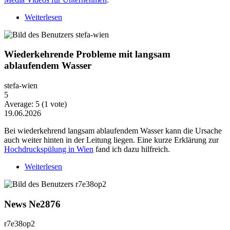
Weiterlesen
über Warum Video-Content heute mehr Strategie
braucht
Wiederkehrende Probleme mit langsam
ablaufendem Wasser
stefa-wien
5
Average:
5
(
1
vote)
19.06.2026
Bei wiederkehrend langsam ablaufendem Wasser kann die Ursache
auch weiter hinten in der Leitung liegen. Eine kurze Erklärung zur
Hochdruckspülung in Wien
fand ich dazu hilfreich.
Weiterlesen
über Wiederkehrende Probleme mit langsam
ablaufendem Wasser
News Ne2876
r7e38op2