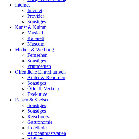
Internet
Internet
Provider
Sonstiges
Kunst & Kultur
Musical
Kabarett
Museum
Medien & Werbung
Fernsehen
Sonstiges
Printmedien
Öffentliche Einrichtungen
Ämter & Behörden
Sonstiges
Öffentl. Verkehr
Exekutive
Reisen & Speisen
Sonstiges
Sonstiges
Reisebüros
Gastronomie
Hotellerie
Autobahnraststätten
Airlines