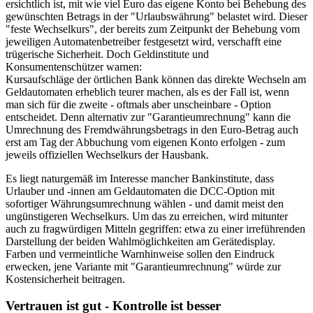
ersichtlich ist, mit wie viel Euro das eigene Konto bei Behebung des
gewünschten Betrags in der "Urlaubswährung" belastet wird. Dieser
"feste Wechselkurs", der bereits zum Zeitpunkt der Behebung vom
jeweiligen Automatenbetreiber festgesetzt wird, verschafft eine
trügerische Sicherheit. Doch Geldinstitute und
Konsumentenschützer warnen:
Kursaufschläge der örtlichen Bank können das direkte Wechseln am
Geldautomaten erheblich teurer machen, als es der Fall ist, wenn
man sich für die zweite - oftmals aber unscheinbare - Option
entscheidet. Denn alternativ zur "Garantieumrechnung" kann die
Umrechnung des Fremdwährungsbetrags in den Euro-Betrag auch
erst am Tag der Abbuchung vom eigenen Konto erfolgen - zum
jeweils offiziellen Wechselkurs der Hausbank.
Es liegt naturgemäß im Interesse mancher Bankinstitute, dass
Urlauber und -innen am Geldautomaten die DCC-Option mit
sofortiger Währungsumrechnung wählen - und damit meist den
ungünstigeren Wechselkurs. Um das zu erreichen, wird mitunter
auch zu fragwürdigen Mitteln gegriffen: etwa zu einer irreführenden
Darstellung der beiden Wahlmöglichkeiten am Gerätedisplay.
Farben und vermeintliche Warnhinweise sollen den Eindruck
erwecken, jene Variante mit "Garantieumrechnung" würde zur
Kostensicherheit beitragen.
Vertrauen ist gut - Kontrolle ist besser