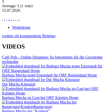
5
Average:
5
(
1
vote)
15.07.2026
.
.
.
.
.
.
.
.
.
.
Weiterlesen
über News Ne2876
weitere oft kommentierte Beiträge
VIDEOS
Café Puls - Online-Shopping: So bekommen Sie die Geschenke
rechtzeitig
Barbara Mucha testet Eisenstadt für ORF Burgenland Heute
Die Mucha Kinospot
Barbara Mucha zu Gast bei ORF Kärnten Heute
Barbara Mucha bei "Konkret"