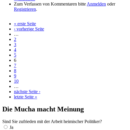
Zum Verfassen von Kommentaren bitte
leerstehende Geschäfte
Anmelden
oder
Registrieren
.
« erste Seite
Seiten
‹ vorherige Seite
…
2
3
4
5
6
7
8
9
10
…
nächste Seite ›
letzte Seite »
Die Mucha macht Meinung
Sind Sie zufrieden mit der Arbeit heimischer Politiker?
Auswahlmöglichkeiten
Ja