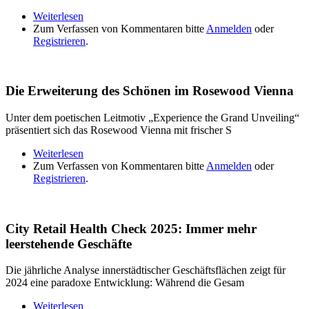
Weiterlesen
über Champagner-Index: Konjunktur-Barometer
Zum Verfassen von Kommentaren bitte
der etwas anderen Art
Anmelden
oder
Registrieren
.
Die Erweiterung des Schönen im Rosewood Vienna
Unter dem poetischen Leitmotiv „Experience the Grand Unveiling“
präsentiert sich das Rosewood Vienna mit frischer S
Weiterlesen
über Die Erweiterung des Schönen im Rosewood
Zum Verfassen von Kommentaren bitte
Vienna
Anmelden
oder
Registrieren
.
City Retail Health Check 2025: Immer mehr
leerstehende Geschäfte
Die jährliche Analyse innerstädtischer Geschäftsflächen zeigt für
2024 eine paradoxe Entwicklung: Während die Gesam
Weiterlesen
über City Retail Health Check 2025: Immer mehr