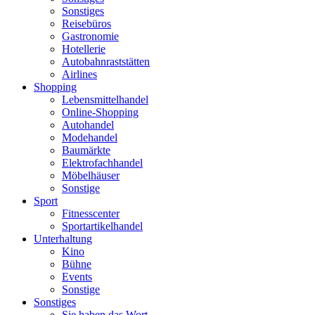
Sonstiges
Reisebüros
Gastronomie
Hotellerie
Autobahnraststätten
Airlines
Shopping
Lebensmittelhandel
Online-Shopping
Autohandel
Modehandel
Baumärkte
Elektrofachhandel
Möbelhäuser
Sonstige
Sport
Fitnesscenter
Sportartikelhandel
Unterhaltung
Kino
Bühne
Events
Sonstige
Sonstiges
Sie haben das Wort