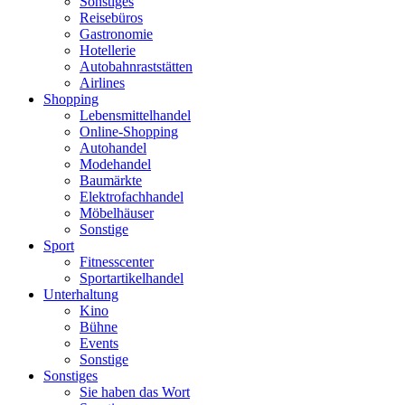
Sonstiges
Reisebüros
Gastronomie
Hotellerie
Autobahnraststätten
Airlines
Shopping
Lebensmittelhandel
Online-Shopping
Autohandel
Modehandel
Baumärkte
Elektrofachhandel
Möbelhäuser
Sonstige
Sport
Fitnesscenter
Sportartikelhandel
Unterhaltung
Kino
Bühne
Events
Sonstige
Sonstiges
Sie haben das Wort