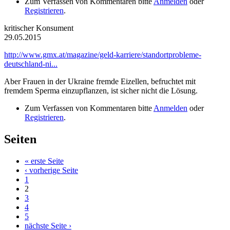
Zum Verfassen von Kommentaren bitte
Anmelden
oder
Registrieren
.
kritischer Konsument
29.05.2015
http://www.gmx.at/magazine/geld-karriere/standortprobleme-
deutschland-ni...
Aber Frauen in der Ukraine fremde Eizellen, befruchtet mit
fremdem Sperma einzupflanzen, ist sicher nicht die Lösung.
Zum Verfassen von Kommentaren bitte
Anmelden
oder
Registrieren
.
Seiten
« erste Seite
‹ vorherige Seite
1
2
3
4
5
nächste Seite ›