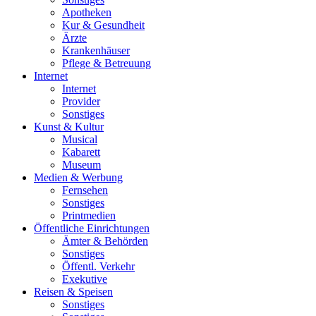
Apotheken
Kur & Gesundheit
Ärzte
Krankenhäuser
Pflege & Betreuung
Internet
Internet
Provider
Sonstiges
Kunst & Kultur
Musical
Kabarett
Museum
Medien & Werbung
Fernsehen
Sonstiges
Printmedien
Öffentliche Einrichtungen
Ämter & Behörden
Sonstiges
Öffentl. Verkehr
Exekutive
Reisen & Speisen
Sonstiges