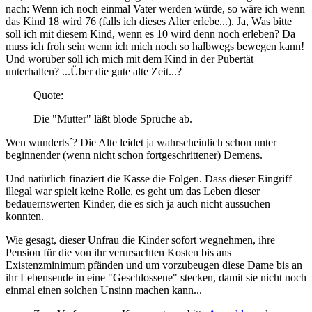
nach: Wenn ich noch einmal Vater werden würde, so wäre ich wenn
das Kind 18 wird 76 (falls ich dieses Alter erlebe...). Ja, Was bitte
soll ich mit diesem Kind, wenn es 10 wird denn noch erleben? Da
muss ich froh sein wenn ich mich noch so halbwegs bewegen kann!
Und worüber soll ich mich mit dem Kind in der Pubertät
unterhalten? ...Über die gute alte Zeit...?
Quote:
Die "Mutter" läßt blöde Sprüche ab.
Wen wunderts´? Die Alte leidet ja wahrscheinlich schon unter
beginnender (wenn nicht schon fortgeschrittener) Demens.
Und natürlich finaziert die Kasse die Folgen. Dass dieser Eingriff
illegal war spielt keine Rolle, es geht um das Leben dieser
bedauernswerten Kinder, die es sich ja auch nicht aussuchen
konnten.
Wie gesagt, dieser Unfrau die Kinder sofort wegnehmen, ihre
Pension für die von ihr verursachten Kosten bis ans
Existenzminimum pfänden und um vorzubeugen diese Dame bis an
ihr Lebensende in eine "Geschlossene" stecken, damit sie nicht noch
einmal einen solchen Unsinn machen kann...