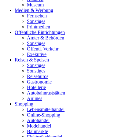
Museum
Medien & Werbung
Fernsehen
Sonstiges
Printmedien
Öffentliche Einrichtungen
Ämter & Behörden
Sonstiges
Öffentl. Verkehr
Exekutive
Reisen & Speisen
Sonstiges
Sonstiges
Reisebüros
Gastronomie
Hotellerie
Autobahnraststätten
Airlines
Shopping
Lebensmittelhandel
Online-Shopping
Autohandel
Modehandel
Baumärkte
Elektrofachhandel