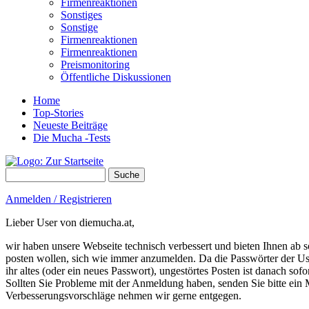
Firmenreaktionen
Sonstiges
Sonstige
Firmenreaktionen
Firmenreaktionen
Preismonitoring
Öffentliche Diskussionen
Home
Top-Stories
Neueste Beiträge
Die Mucha -Tests
Suche
Suchformular
Anmelden / Registrieren
Lieber User von diemucha.at,
wir haben unsere Webseite technisch verbessert und bieten Ihnen ab so
posten wollen, sich wie immer anzumelden. Da die Passwörter der Use
ihr altes (oder ein neues Passwort), ungestörtes Posten ist danach sof
Sollten Sie Probleme mit der Anmeldung haben, senden Sie bitte e
Verbesserungsvorschläge nehmen wir gerne entgegen.