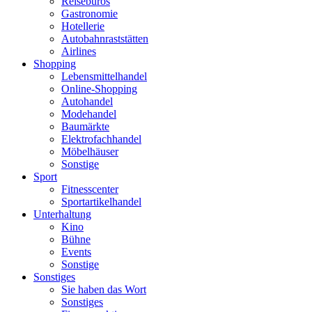
Reisebüros
Gastronomie
Hotellerie
Autobahnraststätten
Airlines
Shopping
Lebensmittelhandel
Online-Shopping
Autohandel
Modehandel
Baumärkte
Elektrofachhandel
Möbelhäuser
Sonstige
Sport
Fitnesscenter
Sportartikelhandel
Unterhaltung
Kino
Bühne
Events
Sonstige
Sonstiges
Sie haben das Wort
Sonstiges