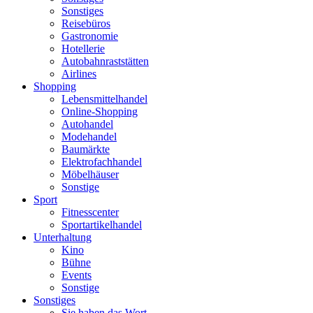
Sonstiges
Reisebüros
Gastronomie
Hotellerie
Autobahnraststätten
Airlines
Shopping
Lebensmittelhandel
Online-Shopping
Autohandel
Modehandel
Baumärkte
Elektrofachhandel
Möbelhäuser
Sonstige
Sport
Fitnesscenter
Sportartikelhandel
Unterhaltung
Kino
Bühne
Events
Sonstige
Sonstiges
Sie haben das Wort