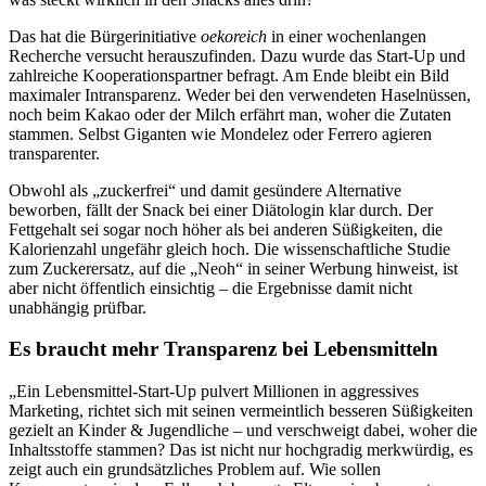
Das hat die Bürgerinitiative
oekoreich
in einer wochenlangen
Recherche versucht herauszufinden. Dazu wurde das Start-Up und
zahlreiche Kooperationspartner befragt. Am Ende bleibt ein Bild
maximaler Intransparenz. Weder bei den verwendeten Haselnüssen,
noch beim Kakao oder der Milch erfährt man, woher die Zutaten
stammen. Selbst Giganten wie Mondelez oder Ferrero agieren
transparenter.
Obwohl als „zuckerfrei“ und damit gesündere Alternative
beworben, fällt der Snack bei einer Diätologin klar durch. Der
Fettgehalt sei sogar noch höher als bei anderen Süßigkeiten, die
Kalorienzahl ungefähr gleich hoch. Die wissenschaftliche Studie
zum Zuckerersatz, auf die „Neoh“ in seiner Werbung hinweist, ist
aber nicht öffentlich einsichtig – die Ergebnisse damit nicht
unabhängig prüfbar.
Es braucht mehr Transparenz bei Lebensmitteln
„Ein Lebensmittel-Start-Up pulvert Millionen in aggressives
Marketing, richtet sich mit seinen vermeintlich besseren Süßigkeiten
gezielt an Kinder & Jugendliche – und verschweigt dabei, woher die
Inhaltsstoffe stammen? Das ist nicht nur hochgradig merkwürdig, es
zeigt auch ein grundsätzliches Problem auf. Wie sollen