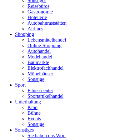
Sonstiges
Reisebüros
Gastronomie
Hotellerie
Autobahnraststätten
Airlines
Shopping
Lebensmittelhandel
Online-Shopping
Autohandel
Modehandel
Baumärkte
Elektrofachhandel
Möbelhäuser
Sonstige
Sport
Fitnesscenter
Sportartikelhandel
Unterhaltung
Kino
Bühne
Events
Sonstige
Sonstiges
Sie haben das Wort