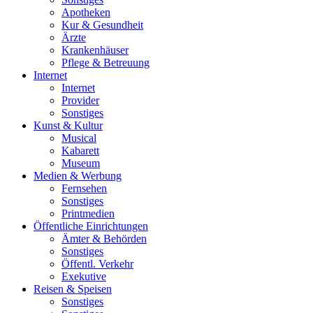
Apotheken
Kur & Gesundheit
Ärzte
Krankenhäuser
Pflege & Betreuung
Internet
Internet
Provider
Sonstiges
Kunst & Kultur
Musical
Kabarett
Museum
Medien & Werbung
Fernsehen
Sonstiges
Printmedien
Öffentliche Einrichtungen
Ämter & Behörden
Sonstiges
Öffentl. Verkehr
Exekutive
Reisen & Speisen
Sonstiges