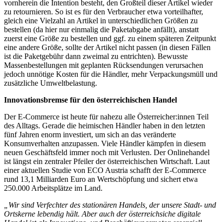
vornherein die Intention besteht, den Großteil dieser Artikel wieder
zu retournieren. So ist es für den Verbraucher etwa vorteilhafter,
gleich eine Vielzahl an Artikel in unterschiedlichen Größen zu
bestellen (da hier nur einmalig die Paketabgabe anfällt), anstatt
zuerst eine Größe zu bestellen und ggf. zu einem späteren Zeitpunkt
eine andere Größe, sollte der Artikel nicht passen (in diesen Fällen
ist die Paketgebühr dann zweimal zu entrichten). Bewusste
Massenbestellungen mit geplanten Rücksendungen verursachen
jedoch unnötige Kosten für die Händler, mehr Verpackungsmüll und
zusätzliche Umweltbelastung.
Innovationsbremse für den österreichischen Handel
Der E-Commerce ist heute für nahezu alle Österreicher:innen Teil
des Alltags. Gerade die heimischen Händler haben in den letzten
fünf Jahren enorm investiert, um sich an das veränderte
Konsumverhalten anzupassen. Viele Händler kämpfen in diesem
neuen Geschäftsfeld immer noch mit Verlusten. Der Onlinehandel
ist längst ein zentraler Pfeiler der österreichischen Wirtschaft. Laut
einer aktuellen Studie von ECO Austria schafft der E-Commerce
rund 13,1 Milliarden Euro an Wertschöpfung und sichert etwa
250.000 Arbeitsplätze im Land.
„Wir sind Verfechter des stationären Handels, der unsere Stadt- und
Ortskerne lebendig hält. Aber auch der österreichsiche digitale