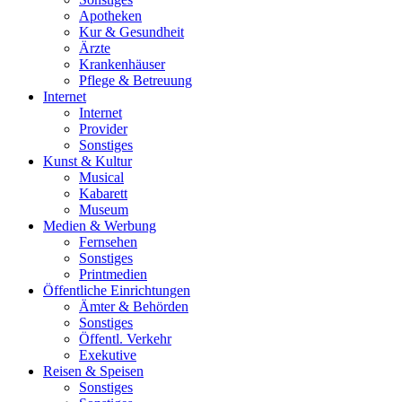
Apotheken
Kur & Gesundheit
Ärzte
Krankenhäuser
Pflege & Betreuung
Internet
Internet
Provider
Sonstiges
Kunst & Kultur
Musical
Kabarett
Museum
Medien & Werbung
Fernsehen
Sonstiges
Printmedien
Öffentliche Einrichtungen
Ämter & Behörden
Sonstiges
Öffentl. Verkehr
Exekutive
Reisen & Speisen
Sonstiges