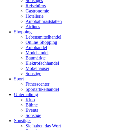
Sonstiges
Reisebüros
Gastronomie
Hotellerie
Autobahnraststätten
Airlines
Shopping
Lebensmittelhandel
Online-Shopping
Autohandel
Modehandel
Baumärkte
Elektrofachhandel
Möbelhäuser
Sonstige
Sport
Fitnesscenter
Sportartikelhandel
Unterhaltung
Kino
Bühne
Events
Sonstige
Sonstiges
Sie haben das Wort