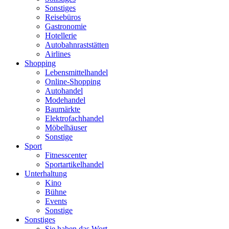
Sonstiges
Reisebüros
Gastronomie
Hotellerie
Autobahnraststätten
Airlines
Shopping
Lebensmittelhandel
Online-Shopping
Autohandel
Modehandel
Baumärkte
Elektrofachhandel
Möbelhäuser
Sonstige
Sport
Fitnesscenter
Sportartikelhandel
Unterhaltung
Kino
Bühne
Events
Sonstige
Sonstiges
Sie haben das Wort