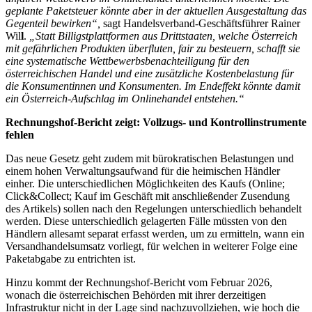
geplante Paketsteuer könnte aber in der aktuellen Ausgestaltung das
Gegenteil bewirken“,
sagt Handelsverband-Geschäftsführer Rainer
Wil
l
.
„Statt Billigstplattformen aus Drittstaaten, welche Österreich
mit gefährlichen Produkten überfluten, fair zu besteuern, schafft sie
eine systematische Wettbewerbsbenachteiligung für den
österreichischen Handel und eine zusätzliche Kostenbelastung für
die Konsumentinnen und Konsumenten. Im Endeffekt könnte damit
ein Österreich-Aufschlag im Onlinehandel entstehen.“
Rechnungshof-Bericht zeigt: Vollzugs- und Kontrollinstrumente
fehlen
Das neue Gesetz geht zudem mit bürokratischen Belastungen und
einem hohen Verwaltungsaufwand für die heimischen Händler
einher. Die unterschiedlichen Möglichkeiten des Kaufs (Online;
Click&Collect; Kauf im Geschäft mit anschließender Zusendung
des Artikels) sollen nach den Regelungen unterschiedlich behandelt
werden. Diese unterschiedlich gelagerten Fälle müssten von den
Händlern allesamt separat erfasst werden, um zu ermitteln, wann ein
Versandhandelsumsatz vorliegt, für welchen in weiterer Folge eine
Paketabgabe zu entrichten ist.
Hinzu kommt der Rechnungshof-Bericht vom Februar 2026,
wonach die österreichischen Behörden mit ihrer derzeitigen
Infrastruktur nicht in der Lage sind nachzuvollziehen, wie hoch die