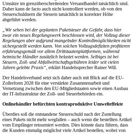
Umsätze im grenzüberschreitenden Versandhandel tatsächlich sind.
Daher kann de facto auch nicht kontrolliert werden, ob von den
Steuerschuldnern die Steuern tatsächlich in korrekter Höhe
abgeführt werden.
„Wir sehen bei der geplanten Paketsteuer die Gefahr, dass hier
zwar ein neues Regelungswerk beschlossen wird, der Vollzug dieser
Regelungen aber aufgrund mangelnder Kontrollmöglichkeiten nicht
sichergestellt werden kann. Von solchen Vollzugsdefiziten profitieren
erfahrungsgemäß vor allem Drittstaatenplattformen, während
heimische Händler zusätzlich belastet werden. Selbiges ist bei
Steuern, Zoll- und Abfallwirtschaftsgebühren leider seit vielen
Jahren gelebte Praxis“,
erklärt Handelssprecher Rainer Will.
Der Handelsverband setzt sich daher auch mit Blick auf die EU-
Zollreform 2028 für eine verstärkte Zusammenarbeit und
Vernetzung zwischen den EU-Mitgliedstaaten sowie einen Ausbau
der IT-Infrastruktur der Zoll- und Steuerbehörden ein.
Onlinehändler befürchten kontraproduktive Umwelteffekte
Überdies soll die entstandene Steuerschuld nach der Zustellung
eines Pakets nicht mehr wegfallen – auch wenn die bestellten Artikel
vom Empfänger retourniert werden. Dies könnte dazu führen, dass
die Kunden einmalig möglichst viele Artikel bestellen, wobei von