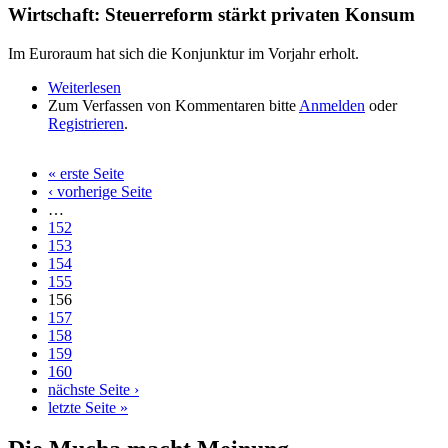
Wirtschaft: Steuerreform stärkt privaten Konsum
Im Euroraum hat sich die Konjunktur im Vorjahr erholt.
Weiterlesen
über Wirtschaft: Steuerreform stärkt privaten
Zum Verfassen von Kommentaren bitte
Konsum
Anmelden
oder
Registrieren
.
« erste Seite
Seiten
‹ vorherige Seite
…
152
153
154
155
156
157
158
159
160
nächste Seite ›
letzte Seite »