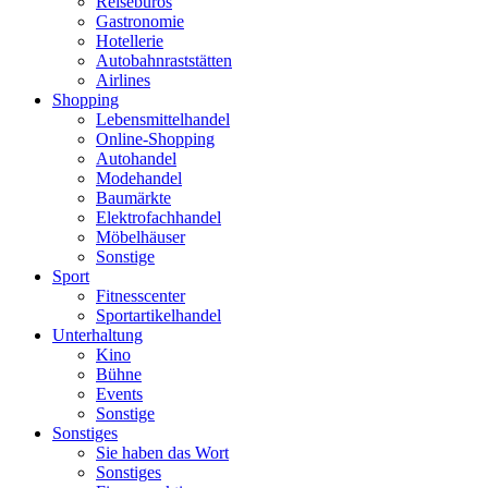
Reisebüros
Gastronomie
Hotellerie
Autobahnraststätten
Airlines
Shopping
Lebensmittelhandel
Online-Shopping
Autohandel
Modehandel
Baumärkte
Elektrofachhandel
Möbelhäuser
Sonstige
Sport
Fitnesscenter
Sportartikelhandel
Unterhaltung
Kino
Bühne
Events
Sonstige
Sonstiges
Sie haben das Wort
Sonstiges