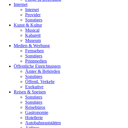
Internet
Internet
Provider
Sonstiges
Kunst & Kultur
Musical
Kabarett
Museum
Medien & Werbung
Fernsehen
Sonstiges
Printmedien
Öffentliche Einrichtungen
Ämter & Behörden
Sonstiges
Öffentl. Verkehr
Exekutive
Reisen & Speisen
Sonstiges
Sonstiges
Reisebüros
Gastronomie
Hotellerie
Autobahnraststätten
Airlines