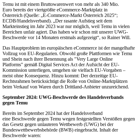
Temu ist mit einem Bruttowarenwert von mehr als 340 Mio.
Euro bereits der viertgrößte eCommerce-Marktplatz in
Österreich (Quelle: „E-Commerce-Markt Österreich 2025“;
ECDB/Handelsverband). „Der rasante Aufstieg seit dem
Markteinstieg im Jahr 2023 war nur möglich, weil Temu in vielen
Bereichen unfair agiert. Das haben wir schon mit unserer UWG-
Beschwerde vor 14 Monaten erstmals aufgezeigt“, so Rainer Will.
Das Hauptproblem im europäischen eCommerce ist der mangelhafte
Vollzug von EU-Regularien. Obwohl große Plattformen wie Temu
und Shein nach ihrer Benennung als "Very Large Online
Platforms" gemäß Digital Services Act der Aufsicht der EU-
Kommission unterliegen, umgehen sie vielfach EU-Vorgaben –
meist ohne Konsequenz. Hinzu kommt: Der derzeitige EU-
Rechtsrahmen berücksichtigt die Rolle von Online-Marktplätzen
beim Verkauf von Waren durch Drittland-Anbieter unzureichend.
September 2024: UWG-Beschwerde des Handelsverbands
gegen Temu
Bereits im September 2024 hat der Handelsverband
eine Beschwerde gegen Temu wegen festgestellten Verstößen gegen
das Gesetz gegen unlauteren Wettbewerb (UWG) bei der
Bundeswettbewerbsbehörde (BWB) eingebracht. Inhalt der
Beschwerde waren: