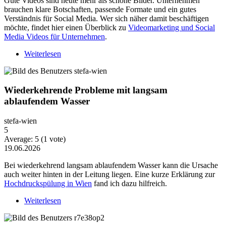
Gute Videos sind heute mehr als schöne Bilder. Unternehmen
brauchen klare Botschaften, passende Formate und ein gutes
Verständnis für Social Media. Wer sich näher damit beschäftigen
möchte, findet hier einen Überblick zu
Videomarketing und Social
Media Videos für Unternehmen
.
Weiterlesen
über Warum Video-Content heute mehr Strategie
braucht
Wiederkehrende Probleme mit langsam
ablaufendem Wasser
stefa-wien
5
Average:
5
(
1
vote)
19.06.2026
Bei wiederkehrend langsam ablaufendem Wasser kann die Ursache
auch weiter hinten in der Leitung liegen. Eine kurze Erklärung zur
Hochdruckspülung in Wien
fand ich dazu hilfreich.
Weiterlesen
über Wiederkehrende Probleme mit langsam
ablaufendem Wasser