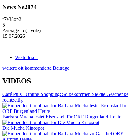
News Ne2874
r7e38op2
5
Average:
5
(
1
vote)
15.07.2026
.
.
.
.
.
.
.
.
.
.
Weiterlesen
über News Ne2874
weitere oft kommentierte Beiträge
VIDEOS
Café Puls - Online-Shopping: So bekommen Sie die Geschenke
rechtzeitig
Barbara Mucha testet Eisenstadt für ORF Burgenland Heute
Die Mucha Kinospot