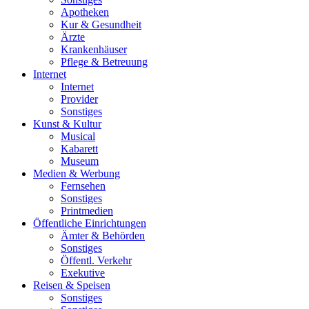
Apotheken
Kur & Gesundheit
Ärzte
Krankenhäuser
Pflege & Betreuung
Internet
Internet
Provider
Sonstiges
Kunst & Kultur
Musical
Kabarett
Museum
Medien & Werbung
Fernsehen
Sonstiges
Printmedien
Öffentliche Einrichtungen
Ämter & Behörden
Sonstiges
Öffentl. Verkehr
Exekutive
Reisen & Speisen
Sonstiges