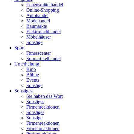
Lebensmittelhandel
Online-Shopping
Autohandel
Modehandel
Baumärkte
Elektrofachhandel
Möbelhäuser
Sonstige
Sport
Fitnesscenter
Sportartikelhandel
Unterhaltung
Kino
Bühne
Events
Sonstige
Sonstiges
Sie haben das Wort
Sonstiges
Firmenreaktionen
Sonstiges
Sonstige
Firmenreaktionen
Firmenreaktionen
Preismonitoring