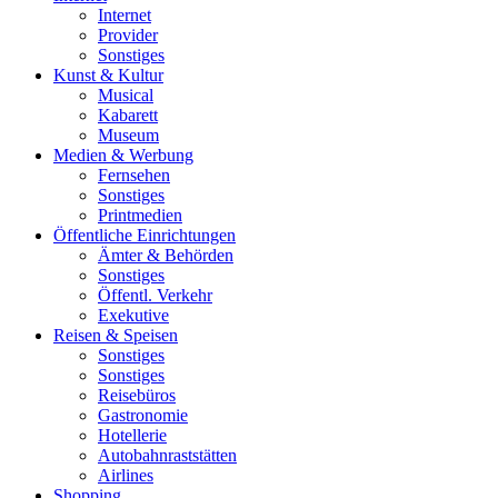
Internet
Provider
Sonstiges
Kunst & Kultur
Musical
Kabarett
Museum
Medien & Werbung
Fernsehen
Sonstiges
Printmedien
Öffentliche Einrichtungen
Ämter & Behörden
Sonstiges
Öffentl. Verkehr
Exekutive
Reisen & Speisen
Sonstiges
Sonstiges
Reisebüros
Gastronomie
Hotellerie
Autobahnraststätten
Airlines
Shopping