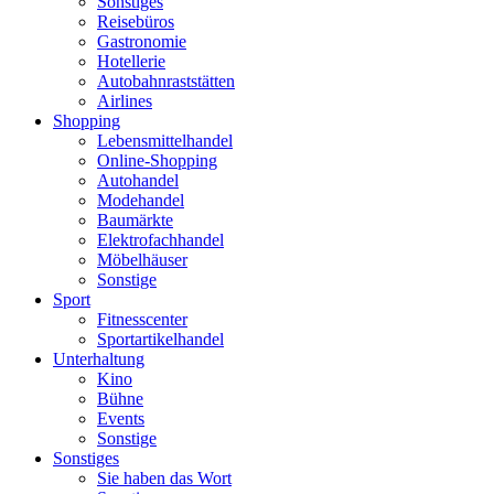
Sonstiges
Reisebüros
Gastronomie
Hotellerie
Autobahnraststätten
Airlines
Shopping
Lebensmittelhandel
Online-Shopping
Autohandel
Modehandel
Baumärkte
Elektrofachhandel
Möbelhäuser
Sonstige
Sport
Fitnesscenter
Sportartikelhandel
Unterhaltung
Kino
Bühne
Events
Sonstige
Sonstiges
Sie haben das Wort