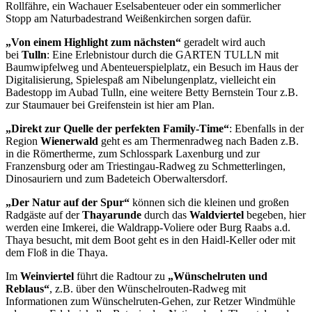
Rollfähre, ein Wachauer Eselsabenteuer oder ein sommerlicher
Stopp am Naturbadestrand Weißenkirchen sorgen dafür.
„Von einem Highlight zum nächsten“
geradelt wird auch
bei
Tulln
: Eine Erlebnistour durch die GARTEN TULLN mit
Baumwipfelweg und Abenteuerspielplatz, ein Besuch im Haus der
Digitalisierung, Spielespaß am Nibelungenplatz, vielleicht ein
Badestopp im Aubad Tulln, eine weitere Betty Bernstein Tour z.B.
zur Staumauer bei Greifenstein ist hier am Plan.
„Direkt zur Quelle der perfekten Family-Time“
: Ebenfalls in der
Region
Wienerwald
geht es am Thermenradweg nach Baden z.B.
in die Römertherme, zum Schlosspark Laxenburg und zur
Franzensburg oder am Triestingau-Radweg zu Schmetterlingen,
Dinosauriern und zum Badeteich Oberwaltersdorf.
„Der Natur auf der Spur“
können sich die kleinen und großen
Radgäste auf der
Thayarunde
durch das
Waldviertel
begeben, hier
werden eine Imkerei, die Waldrapp-Voliere oder Burg Raabs a.d.
Thaya besucht, mit dem Boot geht es in den Haidl-Keller oder mit
dem Floß in die Thaya.
Im
Weinviertel
führt die Radtour zu
„Wünschelruten und
Reblaus“
, z.B. über den Wünschelrouten-Radweg mit
Informationen zum Wünschelruten-Gehen, zur Retzer Windmühle