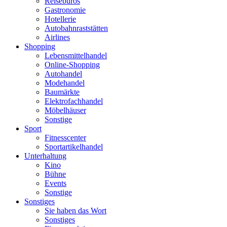
Reisebüros
Gastronomie
Hotellerie
Autobahnraststätten
Airlines
Shopping
Lebensmittelhandel
Online-Shopping
Autohandel
Modehandel
Baumärkte
Elektrofachhandel
Möbelhäuser
Sonstige
Sport
Fitnesscenter
Sportartikelhandel
Unterhaltung
Kino
Bühne
Events
Sonstige
Sonstiges
Sie haben das Wort
Sonstiges