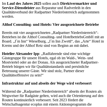
Im
Lauf des Jahres 2025
sollen auch
Direktvermarkter und
Service-Dienstleister
aus Reparatur und Radverleih in den
Qualitätsverbund der Radpartner Niederösterreich aufgenommen
werden.
Althof Consulting- und Hotels: Vier ausgezeichnete Betriebe
Bereits mit vier ausgezeichneten „Radpartner Niederösterreich“-
Betrieben ist die Althof Consulting- und HotelbetriebsGmbH mit an
Board. „I´m Inn“ Wieselburg, „I´m Inn Zwettl“, das „Arte“ Hotel in
Krems und der Althof Retz sind von Beginn an mit dabei.
Hotelier Alexander Ipp
: „Radfahrende sind eine wichtige
Gästegruppe für unsere Hotels, egal ob im Wald-, Wein- und
Mostviertel oder an der Donau. Als ausgezeichneter Radpartner-
Betrieb bürgen wir für Qualitätsstandards und persönliche
Betreuung unserer Gäste. Wir sind stolz, Partner dieser
Qualitätsoffensive zu sein!“
Infrastruktur auf und abseits der Wege wird verbessert
Während die „Radpartner Niederösterreich“ abseits der Routen als
Wegweiser für Radgäste gelten, wird auch die Orientierung auf den
Routen kontinuierlich verbessert. Seit 2023 fördert die
Wirtschaftsagentur ecoplus mit einem Aktionsprogramm die