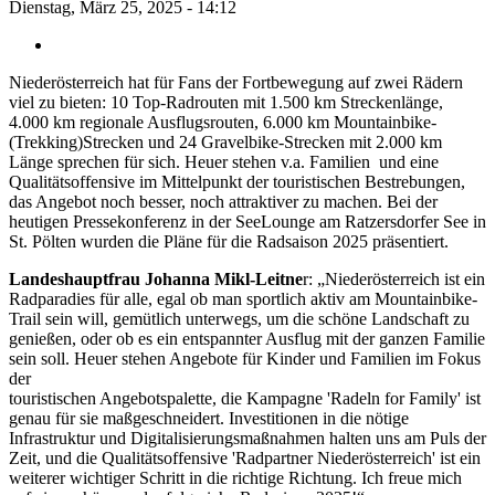
Dienstag, März 25, 2025 - 14:12
Niederösterreich hat für Fans der Fortbewegung auf zwei Rädern
viel zu bieten: 10 Top-Radrouten mit 1.500 km Streckenlänge,
4.000 km regionale Ausflugsrouten, 6.000 km Mountainbike-
(Trekking)Strecken und 24 Gravelbike-Strecken mit 2.000 km
Länge sprechen für sich. Heuer stehen v.a. Familien und eine
Qualitätsoffensive im Mittelpunkt der touristischen Bestrebungen,
das Angebot noch besser, noch attraktiver zu machen. Bei der
heutigen Pressekonferenz in der SeeLounge am Ratzersdorfer See in
St. Pölten wurden die Pläne für die Radsaison 2025 präsentiert.
Landeshauptfrau Johanna Mikl-Leitne
r: „Niederösterreich ist ein
Radparadies für alle, egal ob man sportlich aktiv am Mountainbike-
Trail sein will, gemütlich unterwegs, um die schöne Landschaft zu
genießen, oder ob es ein entspannter Ausflug mit der ganzen Familie
sein soll. Heuer stehen Angebote für Kinder und Familien im Fokus
der
touristischen Angebotspalette, die Kampagne 'Radeln for Family' ist
genau für sie maßgeschneidert. Investitionen in die nötige
Infrastruktur und Digitalisierungsmaßnahmen halten uns am Puls der
Zeit, und die Qualitätsoffensive 'Radpartner Niederösterreich' ist ein
weiterer wichtiger Schritt in die richtige Richtung. Ich freue mich