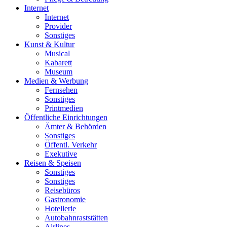
Internet
Internet
Provider
Sonstiges
Kunst & Kultur
Musical
Kabarett
Museum
Medien & Werbung
Fernsehen
Sonstiges
Printmedien
Öffentliche Einrichtungen
Ämter & Behörden
Sonstiges
Öffentl. Verkehr
Exekutive
Reisen & Speisen
Sonstiges
Sonstiges
Reisebüros
Gastronomie
Hotellerie
Autobahnraststätten
Airlines