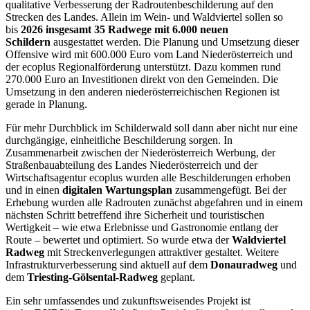
qualitative Verbesserung der Radroutenbeschilderung auf den
Strecken des Landes. Allein im Wein- und Waldviertel sollen so
bis
2026 insgesamt 35 Radwege mit 6.000 neuen
Schildern
ausgestattet werden. Die Planung und Umsetzung dieser
Offensive wird mit 600.000 Euro vom Land Niederösterreich und
der ecoplus Regionalförderung unterstützt. Dazu kommen rund
270.000 Euro an Investitionen direkt von den Gemeinden. Die
Umsetzung in den anderen niederösterreichischen Regionen ist
gerade in Planung.
Für mehr Durchblick im Schilderwald soll dann aber nicht nur eine
durchgängige, einheitliche Beschilderung sorgen. In
Zusammenarbeit zwischen der Niederösterreich Werbung, der
Straßenbauabteilung des Landes Niederösterreich und der
Wirtschaftsagentur ecoplus wurden alle Beschilderungen erhoben
und in einen
digitalen Wartungsplan
zusammengefügt. Bei der
Erhebung wurden alle Radrouten zunächst abgefahren und in einem
nächsten Schritt betreffend ihre Sicherheit und touristischen
Wertigkeit – wie etwa Erlebnisse und Gastronomie entlang der
Route – bewertet und optimiert. So wurde etwa der
Waldviertel
Radweg
mit Streckenverlegungen attraktiver gestaltet. Weitere
Infrastrukturverbesserung sind aktuell auf dem
Donauradweg
und
dem
Triesting-Gölsental-Radweg
geplant.
Ein sehr umfassendes und zukunftsweisendes Projekt ist