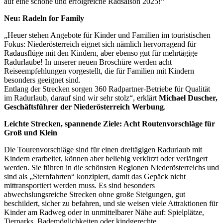
auf eine schöne und erfolgreiche Radsaison 2025!“
Neu: Radeln for Family
„Heuer stehen Angebote für Kinder und Familien im touristischen
Fokus: Niederösterreich eignet sich nämlich hervorragend für
Radausflüge mit den Kindern, aber ebenso gut für mehrtägige
Radurlaube! In unserer neuen Broschüre werden acht
Reiseempfehlungen vorgestellt, die für Familien mit Kindern
besonders geeignet sind.
Entlang der Strecken sorgen 360 Radpartner-Betriebe für Qualität
im Radurlaub, darauf sind wir sehr stolz“, erklärt
Michael Duscher,
Geschäftsführer der Niederösterreich Werbung
.
Leichte Strecken, spannende Ziele: Acht Routenvorschläge für
Groß und Klein
Die Tourenvorschläge sind für einen dreitägigen Radurlaub mit
Kindern erarbeitet, können aber beliebig verkürzt oder verlängert
werden. Sie führen in die schönsten Regionen Niederösterreichs und
sind als „Sternfahrten“ konzipiert, damit das Gepäck nicht
mittransportiert werden muss. Es sind besonders
abwechslungsreiche Strecken ohne große Steigungen, gut
beschildert, sicher zu befahren, und sie weisen viele Attraktionen für
Kinder am Radweg oder in unmittelbarer Nähe auf: Spielplätze,
Tierparks, Bademöglichkeiten oder kindgerechte