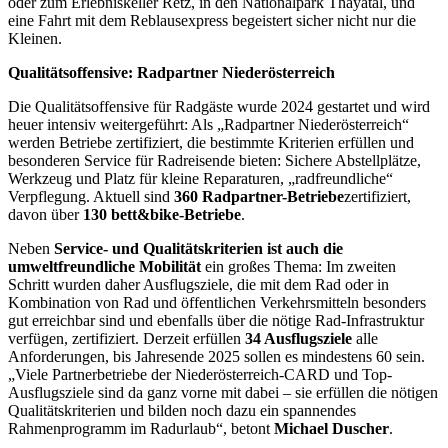
oder zum Erlebniskeller Retz, in den Nationalpark Thayatal, und
eine Fahrt mit dem Reblausexpress begeistert sicher nicht nur die
Kleinen.
Qualitätsoffensive: Radpartner Niederösterreich
Die Qualitätsoffensive für Radgäste wurde 2024 gestartet und wird
heuer intensiv weitergeführt: Als „Radpartner Niederösterreich“
werden Betriebe zertifiziert, die bestimmte Kriterien erfüllen und
besonderen Service für Radreisende bieten: Sichere Abstellplätze,
Werkzeug und Platz für kleine Reparaturen, „radfreundliche“
Verpflegung. Aktuell sind
360 Radpartner-Betriebe
zertifiziert,
davon über
130 bett&bike-Betriebe
.
Neben
Service- und Qualitätskriterien ist auch die
umweltfreundliche Mobilität
ein großes Thema: Im zweiten
Schritt wurden daher Ausflugsziele, die mit dem Rad oder in
Kombination von Rad und öffentlichen Verkehrsmitteln besonders
gut erreichbar sind und ebenfalls über die nötige Rad-Infrastruktur
verfügen, zertifiziert. Derzeit erfüllen
34 Ausflugsziele
alle
Anforderungen, bis Jahresende 2025 sollen es mindestens 60 sein.
„Viele Partnerbetriebe der Niederösterreich-CARD und Top-
Ausflugsziele sind da ganz vorne mit dabei – sie erfüllen die nötigen
Qualitätskriterien und bilden noch dazu ein spannendes
Rahmenprogramm im Radurlaub“, betont
Michael Duscher
.