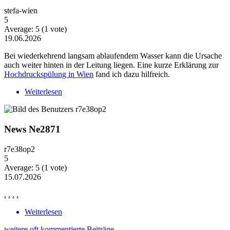
stefa-wien
5
Average:
5
(
1
vote)
19.06.2026
Bei wiederkehrend langsam ablaufendem Wasser kann die Ursache
auch weiter hinten in der Leitung liegen. Eine kurze Erklärung zur
Hochdruckspülung in Wien
fand ich dazu hilfreich.
Weiterlesen
über Wiederkehrende Probleme mit langsam
ablaufendem Wasser
News Ne2871
r7e38op2
5
Average:
5
(
1
vote)
15.07.2026
.
.
.
.
Weiterlesen
über News Ne2871
weitere oft kommentierte Beiträge