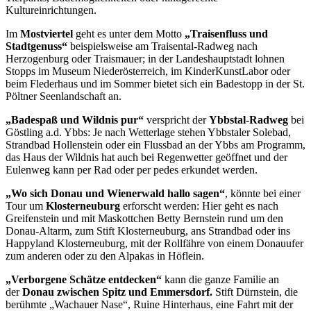
Kultureinrichtungen.
Im
Mostviertel
geht es unter dem Motto
„Traisenfluss und
Stadtgenuss“
beispielsweise am Traisental-Radweg nach
Herzogenburg oder Traismauer; in der Landeshauptstadt lohnen
Stopps im Museum Niederösterreich, im KinderKunstLabor oder
beim Flederhaus und im Sommer bietet sich ein Badestopp in der St.
Pöltner Seenlandschaft an.
„Badespaß und Wildnis pur“
verspricht der
Ybbstal-Radweg
bei
Göstling a.d. Ybbs: Je nach Wetterlage stehen Ybbstaler Solebad,
Strandbad Hollenstein oder ein Flussbad an der Ybbs am Programm,
das Haus der Wildnis hat auch bei Regenwetter geöffnet und der
Eulenweg kann per Rad oder per pedes erkundet werden.
„Wo sich Donau und Wienerwald hallo sagen“
, könnte bei einer
Tour um
Klosterneuburg
erforscht werden: Hier geht es nach
Greifenstein und mit Maskottchen Betty Bernstein rund um den
Donau-Altarm, zum Stift Klosterneuburg, ans Strandbad oder ins
Happyland Klosterneuburg, mit der Rollfähre von einem Donauufer
zum anderen oder zu den Alpakas in Höflein.
„Verborgene Schätze entdecken“
kann die ganze Familie an
der
Donau zwischen Spitz und Emmersdorf.
Stift Dürnstein, die
berühmte „Wachauer Nase“, Ruine Hinterhaus, eine Fahrt mit der